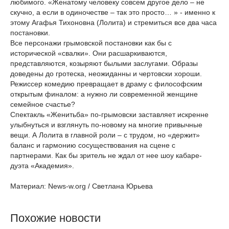
любимого. «Женатому человеку совсем другое дело – не
скучно, а если в одиночестве – так это просто… » - именно к
этому Агафья Тихоновна (Лолита) и стремиться все два часа
постановки.
Все персонажи грымовской постановки как бы с
исторической «свалки». Они расшаркиваются,
представляются, козыряют былыми заслугами. Образы
доведены до гротеска, неожиданны и чертовски хороши.
Режиссер комедию превращает в драму с философским
открытым финалом: а нужно ли современной женщине
семейное счастье?
Спектакль «Женитьба» по-грымовски заставляет искренне
улыбнуться и взглянуть по-новому на многие привычные
вещи. А Лолита в главной роли – с трудом, но «держит»
баланс и гармонию сосуществования на сцене с
партнерами. Как бы зритель не ждал от нее шоу кабаре-
дуэта «Академия».
Материал: News-w.org / Светлана Юрьева
Похожие новости