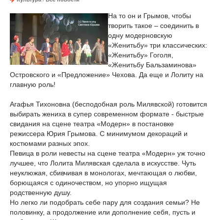
На то он и Грымов, чтобы
творить такое – соединить в
одну модерновскую
«Женитьбу» три классических:
«Женитьбу» Гоголя,
«Женитьбу Бальзаминова»
Островского и «Предложение» Чехова. Да еще и Лолиту на
главную роль!
Агафья Тихоновна (бесподобная роль Милявской) готовится
выбирать жениха в супер современном формате - быстрые
свидания на сцене театра «Модерн» в постановке
режиссера Юрия Грымова. С минимумом декораций и
костюмами разных эпох.
Певица в роли невесты на сцене театра «Модерн» уж точно
лучшее, что Лолита Милявская сделала в искусстве. Чуть
неуклюжая, сбивчивая в монологах, мечтающая о любви,
борющаяся с одиночеством, но упорно ищущая
родственную душу.
Но легко ли подобрать себе пару для создания семьи? Не
половинку, а продолжение или дополнение себя, пусть и