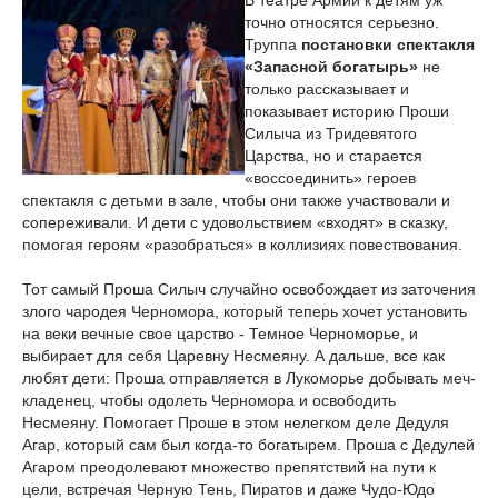
В театре Армии к детям уж
точно относятся серьезно.
Труппа
постановки спектакля
«Запасной богатырь»
не
только рассказывает и
показывает историю Проши
Силыча из Тридевятого
Царства, но и старается
«воссоединить» героев
спектакля с детьми в зале, чтобы они также участвовали и
сопереживали. И дети с удовольствием «входят» в сказку,
помогая героям «разобраться» в коллизиях повествования.
Тот самый Проша Силыч случайно освобождает из заточения
злого чародея Черномора, который теперь хочет установить
на веки вечные свое царство - Темное Черноморье, и
выбирает для себя Царевну Несмеяну. А дальше, все как
любят дети: Проша отправляется в Лукоморье добывать меч-
кладенец, чтобы одолеть Черномора и освободить
Несмеяну. Помогает Проше в этом нелегком деле Дедуля
Агар, который сам был когда-то богатырем. Проша с Дедулей
Агаром преодолевают множество препятствий на пути к
цели, встречая Черную Тень, Пиратов и даже Чудо-Юдо