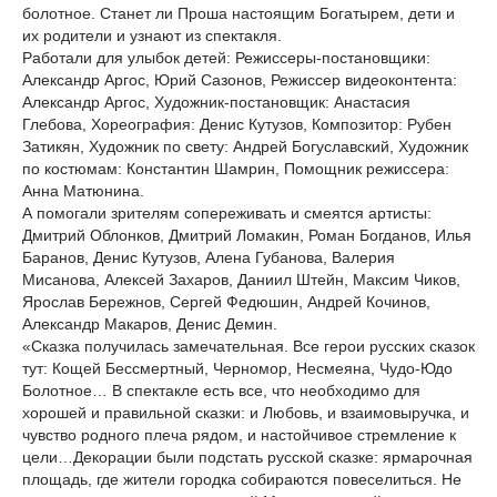
болотное. Станет ли Проша настоящим Богатырем, дети и
их родители и узнают из спектакля.
Работали для улыбок детей: Режиссеры-постановщики:
Александр Аргос, Юрий Сазонов, Режиссер видеоконтента:
Александр Аргос, Художник-постановщик: Анастасия
Глебова, Хореография: Денис Кутузов, Композитор: Рубен
Затикян, Художник по свету: Андрей Богуславский, Художник
по костюмам: Константин Шамрин, Помощник режиссера:
Анна Матюнина.
А помогали зрителям сопереживать и смеятся артисты:
Дмитрий Облонков, Дмитрий Ломакин, Роман Богданов, Илья
Баранов, Денис Кутузов, Алена Губанова, Валерия
Мисанова, Алексей Захаров, Даниил Штейн, Максим Чиков,
Ярослав Бережнов, Сергей Федюшин, Андрей Кочинов,
Александр Макаров, Денис Демин.
«Сказка получилась замечательная. Все герои русских сказок
тут: Кощей Бессмертный, Черномор, Несмеяна, Чудо-Юдо
Болотное… В спектакле есть все, что необходимо для
хорошей и правильной сказки: и Любовь, и взаимовыручка, и
чувство родного плеча рядом, и настойчивое стремление к
цели…Декорации были подстать русской сказке: ярмарочная
площадь, где жители городка собираются повеселиться. Не