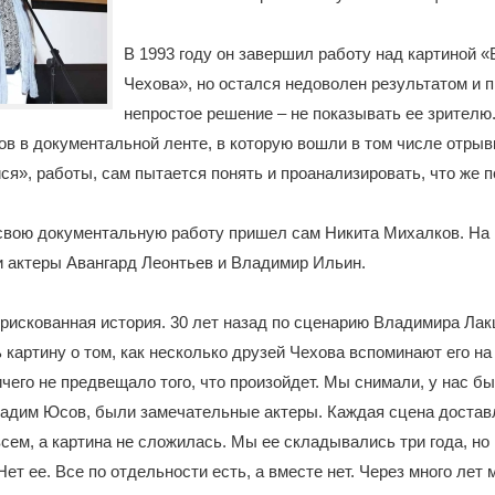
В 1993 году он завершил работу над картиной 
Чехова», но остался недоволен результатом и 
непростое решение – не показывать ее зрителю.
в в документальной ленте, в которую вошли в том числе отрывк
я», работы, сам пытается понять и проанализировать, что же п
свою документальную работу пришел сам Никита Михалков. На 
 актеры Авангард Леонтьев и Владимир Ильин.
рискованная история. 30 лет назад по сценарию Владимира Ла
 картину о том, как несколько друзей Чехова вспоминают его на
ичего не предвещало того, что произойдет. Мы снимали, у нас б
Вадим Юсов, были замечательные актеры. Каждая сцена достав
сем, а картина не сложилась. Мы ее складывались три года, но 
Нет ее. Все по отдельности есть, а вместе нет. Через много лет