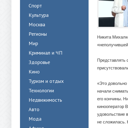
Спорт
Культура
Москва
Регионы
Никита Михалко
Мир
«неполучившейс
Криминал и ЧП
Представлять 
Здоровье
присутствовали
Кино
Туризм и отдых
«Это довольно 
Технологии
начали снимать
его кончины. Н
Недвижимость
кинооператор 
Авто
удовольствие в
Мода
не сложилась. 