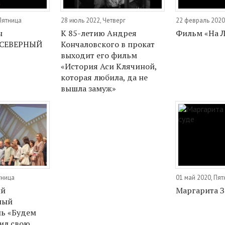
Пятница
28 июль 2022, Четверг
22 февраль 2020
ы
К 85-летию Андрея
Фильм «На Л
«СЕВЕРНЫЙ
Кончаловского в прокат
выходит его фильм
«История Аси Клячиной,
которая любила, да не
вышла замуж»
тница
01 май 2020, Пя
ый
Маргарита З
ный
ь «Будем
ил свою