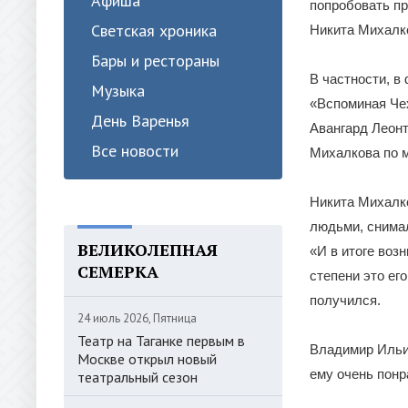
Афиша
попробовать пр
Светская хроника
Никита Михалк
Бары и рестораны
В частности, в
Музыка
«Вспоминая Чех
День Варенья
Авангард Леонт
Все новости
Михалкова по м
Никита Михалко
людьми, снимал
ВЕЛИКОЛЕПНАЯ
«И в итоге воз
СЕМЕРКА
степени это ег
получился.
24 июль 2026, Пятница
Театр на Таганке первым в
Владимир Ильин
Москве открыл новый
ему очень понр
театральный сезон