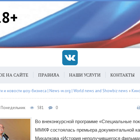
18+
ОЕ НА САЙТЕ
ПРАВИЛА
НАШИ УСЛУГИ
КОНТАКТЫ
 и новости шоу-бизнеса | News-w.org | World news and Showbiz news
»
Кин
2, Понедельник
581
0
Во внеконкурсной программе «Специальные пок
ММКФ состоялась премьера документальной к
Михалкова «История неполучившегося фильма»