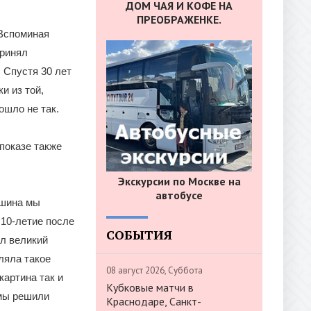
ДОМ ЧАЯ И КОФЕ НА
ПРЕОБРАЖЕНКЕ.
«Вспоминая
принял
 Спустя 30 лет
и из той,
ошло не так.
показе также
Экскурсии по Москве на
автобусе
кшина мы
 10-летие после
СОБЫТИЯ
ыл великий
ляла такое
08 август 2026, Суббота
картина так и
Кубковые матчи в
 мы решили
Краснодаре, Санкт-