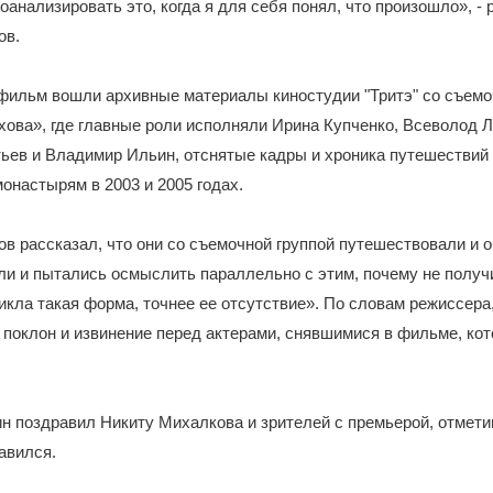
оанализировать это, когда я для себя понял, что произошло», - 
ов.
 фильм вошли архивные материалы киностудии "Тритэ" со съем
ова», где главные роли исполняли Ирина Купченко, Всеволод Л
ьев и Владимир Ильин, отснятые кадры и хроника путешествий
онастырям в 2003 и 2005 годах.
в рассказал, что они со съемочной группой путешествовали и 
и и пытались осмыслить параллельно с этим, почему не получ
никла такая форма, точнее ее отсутствие». По словам режиссера
о поклон и извинение перед актерами, снявшимися в фильме, ко
 поздравил Никиту Михалкова и зрителей с премьерой, отмети
авился.