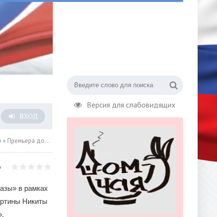
Версия для слабовидящих
ВХОД
о
» Премьера документального проекта Никиты Михалкова «История неполучившегося фильма»
азы» в рамках
артины Никиты
.