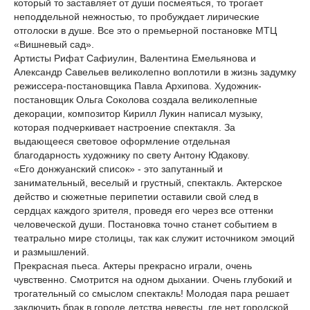
который то заставляет от души посмеяться, то трогает
неподдельной нежностью, то пробуждает лирические
отголоски в душе. Все это о премьерной постановке МТЦ
«Вишневый сад».
Артисты Рифат Сафиулин, Валентина Емельянова и
Александр Савельев великолепно воплотили в жизнь задумку
режиссера-постановщика Павла Архипова. Художник-
постановщик Ольга Соколова создала великолепные
декорации, композитор Кирилл Лукин написал музыку,
которая подчеркивает настроение спектакля. За
выдающееся световое оформление отдельная
благодарность художнику по свету Антону Юдакову.
«Его донжуанский список» - это запутанный и
занимательный, веселый и грустный, спектакль. Актерское
действо и сюжетные перипетии оставили свой след в
сердцах каждого зрителя, проведя его через все оттенки
человеческой души. Постановка точно станет событием в
театрально мире столицы, так как служит источником эмоций
и размышлений.
Прекрасная пьеса. Актеры прекрасно играли, очень
чувственно. Смотрится на одном дыхании. Очень глубокий и
трогательный со смыслом спектакль! Молодая пара решает
заключить брак в городе детства невесты, где нет городской