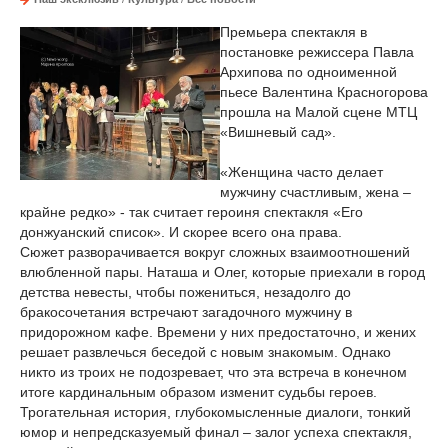
Премьера спектакля в
постановке режиссера Павла
Архипова по одноименной
пьесе Валентина Красногорова
прошла на Малой сцене МТЦ
«Вишневый сад».
«Женщина часто делает
мужчину счастливым, жена –
крайне редко» - так считает героиня спектакля «Его
донжуанский список». И скорее всего она права.
Сюжет разворачивается вокруг сложных взаимоотношений
влюбленной пары. Наташа и Олег, которые приехали в город
детства невесты, чтобы пожениться, незадолго до
бракосочетания встречают загадочного мужчину в
придорожном кафе. Времени у них предостаточно, и жених
решает развлечься беседой с новым знакомым. Однако
никто из троих не подозревает, что эта встреча в конечном
итоге кардинальным образом изменит судьбы героев.
Трогательная история, глубокомысленные диалоги, тонкий
юмор и непредсказуемый финал – залог успеха спектакля,