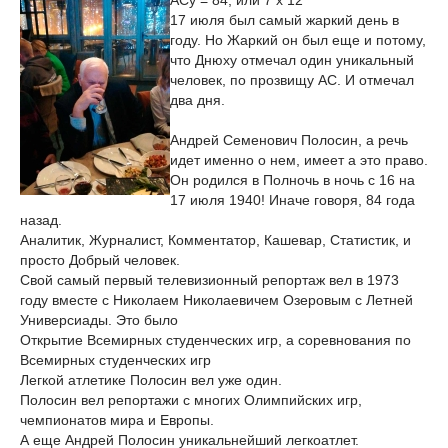
АСу = 84, или 7 х 12
17 июля был самый жаркий день в
году. Но Жаркий он был еще и потому,
что Днюху отмечал один уникальный
человек, по прозвищу АС. И отмечал
два дня.
Андрей Семенович Полосин, а речь
идет именно о нем, имеет а это право.
Он родился в Полночь в ночь с 16 на
17 июля 1940! Иначе говоря, 84 года
назад.
Аналитик, Журналист, Комментатор, Кашевар, Статистик, и
просто Добрый человек.
Свой самый первый телевизионный репортаж вел в 1973
году вместе с Николаем Николаевичем Озеровым с Летней
Универсиады. Это было
Открытие Всемирных студенческих игр, а соревнования по
Всемирных студенческих игр
Легкой атлетике Полосин вел уже один.
Полосин вел репортажи с многих Олимпийских игр,
чемпионатов мира и Европы.
А еще Андрей Полосин уникальнейший легкоатлет.