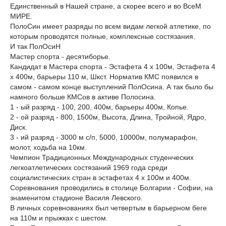
Единственный в Нашей стране, а скорее всего и во ВсеМ
МИРЕ.
ПолоСин имеет разряды по всем видам легкой атлетике, по
которым проводятся полные, комплексные состязания.
И так ПолОсиН
Мастер спорта - десятиборье.
Кандидат в Мастера спорта - Эстафета 4 х 100м, Эстафета 4
х 400м, барьеры 110 м, Шкст. Норматив КМС появился в
самом - самом конце выступлений ПолОсина. А так было бы
намного больше КМСов в активе Полосина.
1 - ый разряд - 100, 200, 400м, барьеры 400м, Копье.
2 - ой разряд - 800, 1500м, Высота, Длина, Тройной, Ядро,
Диск.
3 - ий разряд - 3000 м с/п, 5000, 10000м, полумарафон,
молот, ходьба на 10км.
Чемпион Традиционных Международных студенческих
легкоатлетических состязаний 1969 года среди
социалистических стран в эстафетах 4 х 100м и 400м.
Соревнования проводились в столице Болгарии - Софии, на
знаменитом стадионе Василя Левского.
В личных соревнованиях был четвертым в барьерном беге
на 110м и прыжках с шестом.