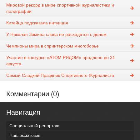
Мировой рекорд в мире спортивной журналистики и
полиграфии
Китайца подсказала интуиция
У Николая Зимина слова не расходятся с делом
Чемпионы мира в спринтерском многоборье
Участие в конкурсе «АТОМ РЯДОМ» продлено до 31
августа
Самый Сладкий Праздник Спортивного Журналиста
Комментарии (0)
Навигация
Специальный репортаж
Наш эксклюзив