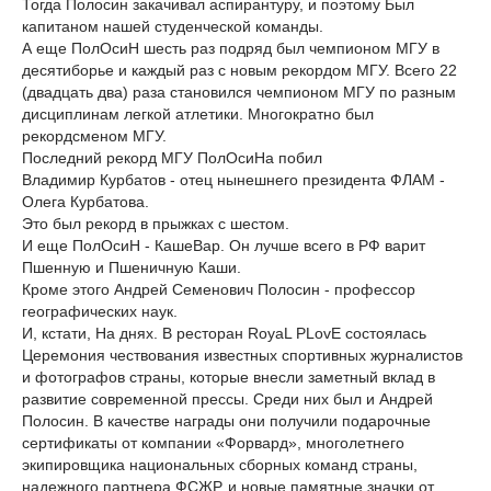
Тогда Полосин закачивал аспирантуру, и поэтому Был
капитаном нашей студенческой команды.
А еще ПолОсиН шесть раз подряд был чемпионом МГУ в
десятиборье и каждый раз с новым рекордом МГУ. Всего 22
(двадцать два) раза становился чемпионом МГУ по разным
дисциплинам легкой атлетики. Многократно был
рекордсменом МГУ.
Последний рекорд МГУ ПолОсиНа побил
Владимир Курбатов - отец нынешнего президента ФЛАМ -
Олега Курбатова.
Это был рекорд в прыжках с шестом.
И еще ПолОсиН - КашеВар. Он лучше всего в РФ варит
Пшенную и Пшеничную Каши.
Кроме этого Андрей Семенович Полосин - профессор
географических наук.
И, кстати, На днях. В ресторан RoyaL PLovE состоялась
Церемония чествования известных спортивных журналистов
и фотографов страны, которые внесли заметный вклад в
развитие современной прессы. Среди них был и Андрей
Полосин. В качестве награды они получили подарочные
сертификаты от компании «Форвард», многолетнего
экипировщика национальных сборных команд страны,
надежного партнера ФСЖР, и новые памятные значки от