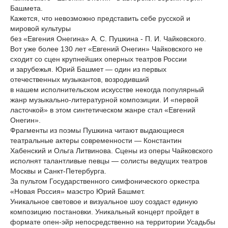
Башмета.
Кажется, что невозможно представить себе русской и
мировой культуры
без «Евгения Онегина» А. С. Пушкина - П. И. Чайковского.
Вот уже более 130 лет «Евгений Онегин» Чайковского не
сходит со сцен крупнейших оперных театров России
и зарубежья. Юрий Башмет — один из первых
отечественных музыкантов, возродивший
в нашем исполнительском искусстве некогда популярный
жанр музыкально-литературной композиции. И «первой
ласточкой» в этом синтетическом жанре стал «Евгений
Онегин».
Фрагменты из поэмы Пушкина читают выдающиеся
театральные актеры современности — Константин
Хабенский и Ольга Литвинова. Сцены из оперы Чайковского
исполнят талантливые певцы — солисты ведущих театров
Москвы и Санкт-Петербурга.
За пультом Государственного симфонического оркестра
«Новая Россия» маэстро Юрий Башмет.
Уникальное световое и визуальное шоу создаст единую
композицию постановки. Уникальный концерт пройдет в
формате опен-эйр непосредственно на территории Усадьбы