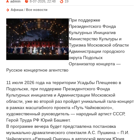
admin
8-07-2026, 22:48
19
Афиша
/
Все новости
При поддержке
Президентского Фонда
Культурных Инициатив
Министерство Культуры и
Туризма Московской области
Администрации городского
округа Подольск
Организатор концерта —
Русское концертное агентство
11 июля 2026 года на территории Усадьбы Плещеево в
Подольске, при поддержке Президентского Фонда
Культурных инициатив и Администрации Московской
области, уже во второй раз пройдет уникальный гала-концерт
в рамках масштабного проекта «Путь Чайковского»,
художественный руководитель — народный артист СССР,
Герой Труда РФ Юрий Башмет.
В программе вечера будет представлена постановка
музыкально-драматического спектакля А.С. Пушкина – П.И.
Чайковского «Евгений Онегин» в авторской версии Юрия