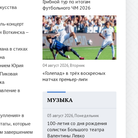
Грибной тур по итогам
футбольного ЧМ 2026
скусства
кль-концерт
и Воткинска –
ана в стихах
на
04 август 2026, Вторник
ением Юрия
«Голепад» в трёх воскресных
«Пиковая
матчах премьер-лиги
ка
авление в
МУЗЫКА
тупления» в
03 август 2026, Понедельник
100-летия со дня рождения
итаты, которые
солистки Большого театра
им завершением
Валентины Левко