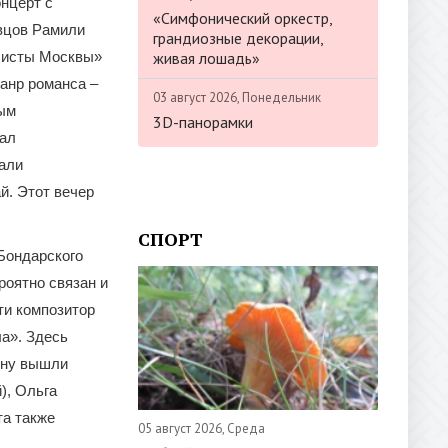
нцерт с
«Симфонический оркестр,
вцов Рамили
грандиозные декорации,
живая лошадь»
листы Москвы»
анр романса –
03 август 2026, Понедельник
ным
3D-панорамки
тал
чали
й. Этот вечер
СПОРТ
 Бондарского
роятно связан и
ти композитор
а». Здесь
ену вышли
), Ольга
та также
05 август 2026, Среда