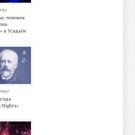
реда
ыс. человек
очь
» в Усадьбе
етверг
 года
 Nights»