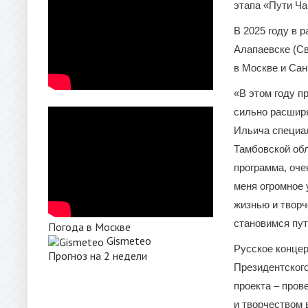
этапа «Пути Ча
В 2025 году в 
Алапаевске (Св
в Москве и Сан
«В этом году 
сильно расширя
Ильича специал
Тамбовской обл
программа, оче
меня огромное 
жизнью и творч
становимся пу
Погода в Москве
Gismeteo
Русское концер
Прогноз на 2 недели
Президентского
проекта – пров
и творчеством 