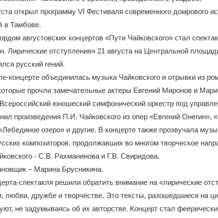
уста открыл программу VI Фестиваля современного домрового и
в Тамбове.
рдом августовских концертов «Пути Чайковского» стал спекта
н. Лирические отступления» 21 августа на Центральной площад
ился русский гений.
ле-концерте объединилась музыка Чайковского и отрывки из ром
 которые прочли замечательные актеры Евгений Миронов и Мари
 Всероссийский юношеский симфонический оркестр под управл
ил произведения П.И. Чайковского из опер «Евгений Онегин», 
«Лебединое озеро» и другие. В концерте также прозвучала музы
сских композиторов, продолжавших во многом творческое напр
йковского - С.В. Рахманинова и Г.В. Свиридова.
ановщик – Марина Брусникина.
ерта-спектакля решили обратить внимание на «лирические отс
и, любви, дружбе и творчестве. Это тексты, разошедшиеся на ц
уют, не задумываясь об их авторстве. Концерт стал феерическ