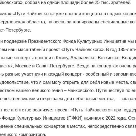
йковского», собрав на одной площади более 25 тыс. зрителей.
рамках «Пути Чайковского» уже прошли концерты в подмосковно
ердловская область), на осень запланированы специальные ко
кт-Петербурге.
при поддержке Президентского Фонда Культурных Инициатив мы
ем наш масштабный проект «Путь Чайковского». В год 185-лет
ьные концерты прошли в Клину, Алапаевске, Воткинске, Влади
астях, Москве и Санкт-Петербурге. Везде на концертах очень р
нь разные участники и каждый концерт - особенный и запомина
удовольствие, что я сам могу открыть для себя новые места, с
еством нашего великого гения – Чайковского. Путешествуя по ег
тешественниками и открываем для себя новые места», — сказа
тное агентство реализует проект «Путь Чайковского» при подде
 Фонда Культурных Инициатив (ПФКИ) начиная с 2022 года. Ос
едение специальных концертов в местах, непосредственно связ
великого композитора.