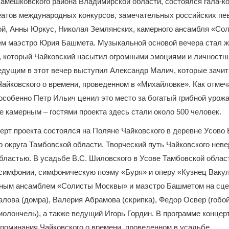
амешковского района Владимирской области, состоялся гала-ко
еатов международных конкурсов, замечательных российских пе
й, Анны Юркус, Николая Землянских, камерного ансамбля «Со
ем маэстро Юрия Башмета. Музыкальной основой вечера стал ж
, который Чайковский насытил огромными эмоциями и личност
едущим в этот вечер выступил Александр Малич, которые зачи
айковского о времени, проведенном в «Михайловке». Как отме
особенно Петр Ильич ценил это место за богатый грибной урожа
 камерным – гостями проекта здесь стали около 500 человек.
церт проекта состоялся на Поляне Чайковского в деревне Усово
 округа Тамбовской области. Творческий путь Чайковского неве
бластью. В усадьбе В.С. Шиловского в Усове Тамбовской облас
 симфонии, симфоническую поэму «Буря» и оперу «Кузнец Вакул
рным ансамблем «Солисты Москвы» и маэстро Башметом на сц
лова (домра), Валерия Абрамова (скрипка), Федор Освер (гобой
иолончель), а также ведущий Игорь Гордин. В программе концер
поминания Чайковского о времени, проведенном в усадьбе.