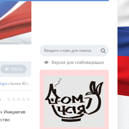
Версия для слабовидящих
ВХОД
тура
» Более 40 тысяч зрителей посетили концерты «Пути Чайковского» в августе
ых Инициатив
тство