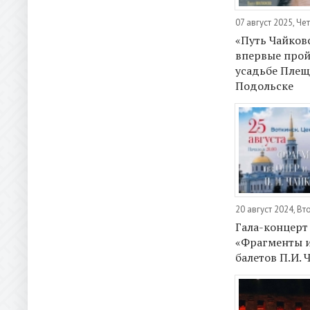
07 август 2025, Че
«Путь Чайков
впервые прой
усадьбе Плещ
Подольске
20 август 2024, Вт
Гала-концерт
«Фрагменты и
балетов П.И. 