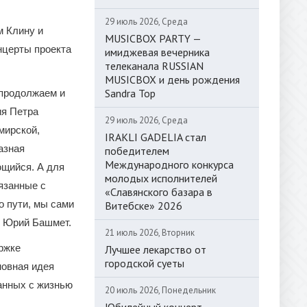
29 июль 2026, Среда
м Клину и
MUSICBOX PARTY —
нцерты проекта
имиджевая вечерника
телеканала RUSSIAN
MUSICBOX и день рождения
Sandra Top
 продолжаем и
ия Петра
29 июль 2026, Среда
мирской,
IRAKLI GADELIA стал
азная
победителем
Международного конкурса
ющийся. А для
молодых исполнителей
вязанные с
«Славянского базара в
о пути, мы сами
Витебске» 2026
л Юрий Башмет.
21 июль 2026, Вторник
ржке
Лучшее лекарство от
городской суеты
новная идея
анных с жизнью
20 июль 2026, Понедельник
Юбилейный концерт