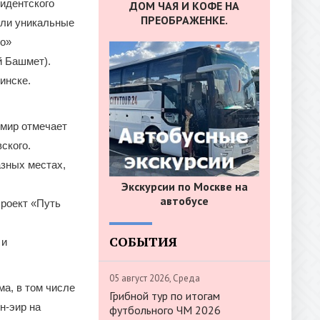
зидентского
ДОМ ЧАЯ И КОФЕ НА
ПРЕОБРАЖЕНКЕ.
шли уникальные
го»
й Башмет).
инске.
 мир отмечает
ского.
азных местах,
Экскурсии по Москве на
автобусе
проект «Путь
СОБЫТИЯ
 и
05 август 2026, Среда
ма, в том числе
Грибной тур по итогам
н-эир на
футбольного ЧМ 2026