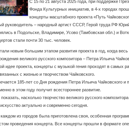
С 15 по 21 августа 2025 года, при поддержке Пре
Фонда Культурных инициатив, в 4-х городах про
концерты масштабного проекта «Путь Чайковско
ый руководитель – народный артист СССР, Герой труда РФ Юри
ялись в Подольске, Владимире, Усово (Тамбовская обл.) и Вотк
ертов стали почти 30 тыс. человек.
тали новым большим этапом развития проекта в год, когда весь
 рождения великого русского композитора – Петра Ильича Чайков
ой идее проекта, концерты с музыкой гения проходят в самых р
связанных с жизнью и творчеством Чайковского.
мечается 185-лет со Дня рождения Петра Ильича Чайковского и 
менно в этом году получит всестороннее развитие.
 показать, насколько творчество великого русского композитора
искусство актуально и современно сегодня.
 каждом из городов была приготовлена своя, особенная програм
стом проведения концерта. Все концерты прошли в формате опе