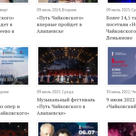
тверг
09 июль 2024, Вторник
09 июль 2025, С
ского»
«Путь Чайковского»
Более 14,5 т
дет в
впервые пройдет в
посетили «Н
еево в
Алапаевске
Чайковского
Демьяново
орник
09 июль 2025, Среда
30 июнь 2022, Ч
Музыкальный фестиваль
9 июля 2022
з опер и
«Путь Чайковского в
«Чайковский
Чайковского»
Алапаевске»