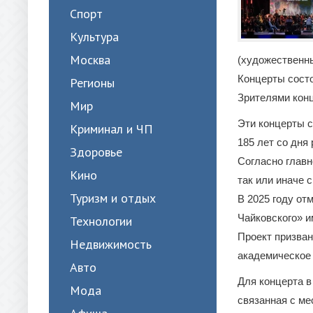
Спорт
Культура
Москва
(художественн
Концерты состо
Регионы
Зрителями конц
Мир
Эти концерты с
Криминал и ЧП
185 лет со дня
Здоровье
Согласно главн
Кино
так или иначе 
Туризм и отдых
В 2025 году от
Чайковского» и
Технологии
Проект призван
Недвижимость
академическое 
Авто
Для концерта в
Мода
связанная с ме