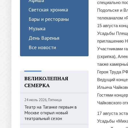
Афиша
специально по
Светская хроника
Подольске и В
телеканалом «Р
Бары и рестораны
15 августа кон
Музыка
Усадьбы Плещее
День Варенья
приглашению Н
Все новости
Участниками г
(скрипка), Але
также камерны
Героя Труда Р
ВЕЛИКОЛЕПНАЯ
Ведущий концер
СЕМЕРКА
Ильича Чайковс
Гостями концер
24 июль 2026, Пятница
Чайковского от
Театр на Таганке первым в
Москве открыл новый
17 августа эст
театральный сезон
Усадьбы «Миха