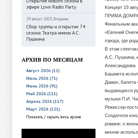
Открытие нового сезона в
эфире Love Radio Party
Концерт 19 авг
ПРИМА ДОМРА 
29 август 2023, Вторник
Финальным акко
Сбор труппы и открытие 74
сезона Театра имени А.С.
«Евгений Онеги
Пушкина
города, где род
В этом спектак
А.С. Пушкина,
АРХИВ ПО МЕСЯЦАМ
Александрова.
Август 2026 (12)
Башмета исполн
Июль 2026 (71)
Дама», балета 
Июнь 2026 (91)
выдающихся ру
Май 2026 (111)
музыки П.И. Ча
Апрель 2026 (117)
Режиссер-пост
Март 2026 (121)
Создатели конц
Показать / скрыть весь архив
романе: о жизн
многие использ