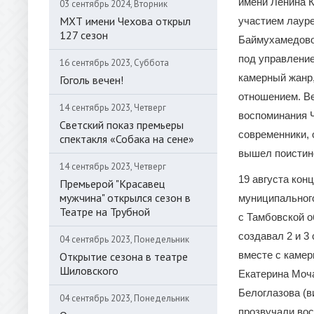
имени Ленина К
03 сентябрь 2024, Вторник
МХТ имени Чехова открыл
участием лаур
127 сезон
Баймухамедово
под управлени
16 сентябрь 2023, Суббота
камерный жанр
Гоголь вечен!
отношением. В
14 сентябрь 2023, Четверг
воспоминания Ч
Светский показ премьеры
современники, 
спектакля «Собака на сене»
вышел поистине
14 сентябрь 2023, Четверг
19 августа кон
Премьерой "Красавец
мужчина" открылся сезон в
муниципального
Театре на Трубной
с Тамбовской о
создавал 2 и 3
04 сентябрь 2023, Понедельник
вместе с каме
Открытие сезона в театре
Шиловского
Екатерина Моча
Белоглазова (в
04 сентябрь 2023, Понедельник
прозвучали вос