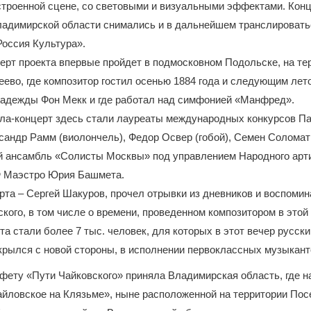
строенной сцене, со световыми и визуальными эффектами. Кон
ладимирской области снимались и в дальнейшем транслировать
оссия Культура».
церт проекта впервые пройдет в подмосковном Подольске, на те
во, где композитор гостил осенью 1884 года и следующим лет
адежды Фон Мекк и где работал над симфонией «Манфред».
ала-концерт здесь стали лауреаты международных конкурсов 
ксандр Рамм (виолончель), Федор Освер (гобой), Семен Соломатн
й ансамбль «Солисты Москвы» под управлением Народного арт
Ф Маэстро Юрия Башмета.
та – Сергей Шакуров, прочел отрывки из дневников и воспомин
кого, в том числе о времени, проведенном композитором в этой
та стали более 7 тыс. человек, для которых в этот вечер русски
крылся с новой стороны, в исполнении первоклассных музыкант
афету «Пути Чайковского» приняла Владимирская область, где н
йловское на Клязьме», ныне расположенной на территории Пос