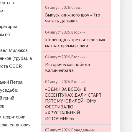
церты в
05 август 2026, Среда
ся
Выпуск книжного шоу «Что
читать дальше»
рритории
04 август 2026, Вторник
ом по
«Голепад» в трёх воскресных
матчах премьер-лиги
Павел Милюков
04 август 2026, Вторник
иков (труба), а
Историческая победа
иста СССР,
Калининграда
04 август 2026, Вторник
аний Петра
«ОДИН ЗА ВСЕХ»: В
 усадьбе.
ЕССЕНТУКАХ ДАЛИ СТАРТ
й гений
ПЯТОМУ ЮБИЛЕЙНОМУ
ов.
ФЕСТИВАЛЮ
«ХРУСТАЛЬНЫЙ
а территории
ИСТОЧНИКЪ»
елка санатория
03 август 2026, Понедельник