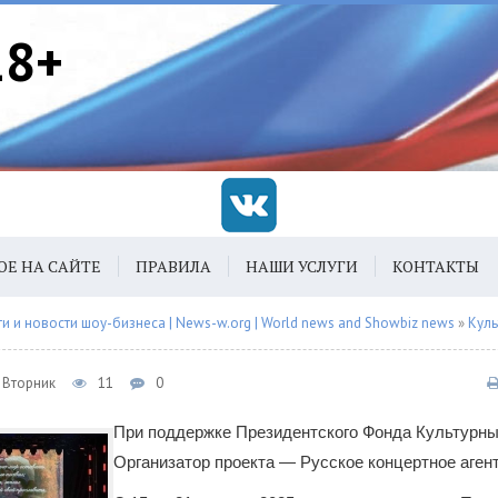
18+
ОЕ НА САЙТЕ
ПРАВИЛА
НАШИ УСЛУГИ
КОНТАКТЫ
 и новости шоу-бизнеса | News-w.org | World news and Showbiz news
»
Куль
, Вторник
11
0
При поддержке Президентского Фонда Культурн
Организатор проекта — Русское концертное аген