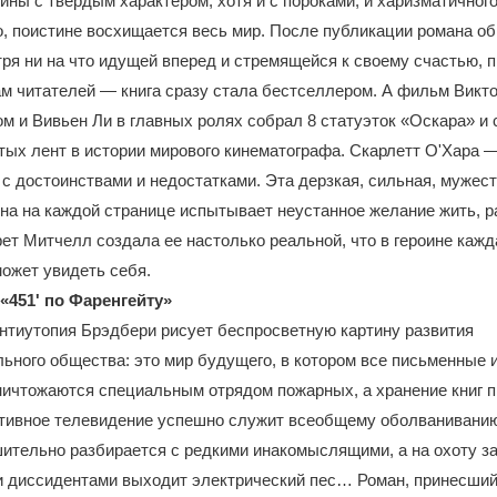
ны с твердым характером, хотя и с пороками, и харизматичног
о, поистине восхищается весь мир. После публикации романа об
тря ни на что идущей вперед и стремящейся к своему счастью, 
м читателей — книга сразу стала бестселлером. А фильм Викто
м и Вивьен Ли в главных ролях собрал 8 статуэток «Оскара» и 
ых лент в истории мирового кинематографа. Скарлетт О'Хара 
 с достоинствами и недостатками. Эта дерзкая, сильная, мужес
а на каждой странице испытывает неустанное желание жить, р
ет Митчелл создала ее настолько реальной, что в героине кажд
ожет увидеть себя.
«451' по Фаренгейту»
нтиутопия Брэдбери рисует беспросветную картину развития
ьного общества: это мир будущего, в котором все письменные 
ничтожаются специальным отрядом пожарных, а хранение книг п
ктивное телевидение успешно служит всеобщему оболваниванию
ительно разбирается с редкими инакомыслящими, а на охоту з
 диссидентами выходит электрический пес… Роман, принесший