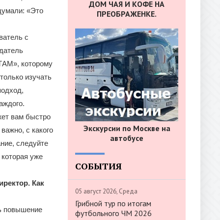
ДОМ ЧАЯ И КОФЕ НА
думали: «Это
ПРЕОБРАЖЕНКЕ.
ватель с
датель
АМ», которому
 только изучать
подход,
аждого.
жет вам быстро
Экскурсии по Москве на
важно, с какого
автобусе
ание, следуйте
 которая уже
СОБЫТИЯ
ректор. Как
05 август 2026, Среда
Грибной тур по итогам
ь повышение
футбольного ЧМ 2026