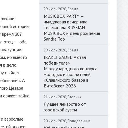
29 июль 2026, Среда
MUSICBOX PARTY —
трахани,
имиджевая вечерника
юрной истории
телеканала RUSSIAN
MUSICBOX и день рождения
 время 387
Sandra Top
ил отец — оба
 эвакуации.
29 июль 2026, Среда
IRAKLI GADELIA стал
ом, но вместо
победителем
я в дело,
Международного конкурса
ену выйдет
молодых исполнителей
«Славянского базара в
ребывания. А
Витебске» 2026
лого Цезаря
и свяжет тайна
21 июль 2026, Вторник
Лучшее лекарство от
городской суеты
 и взрослые
20 июль 2026, Понедельник
естей эпопеи
Юбилейный концерт