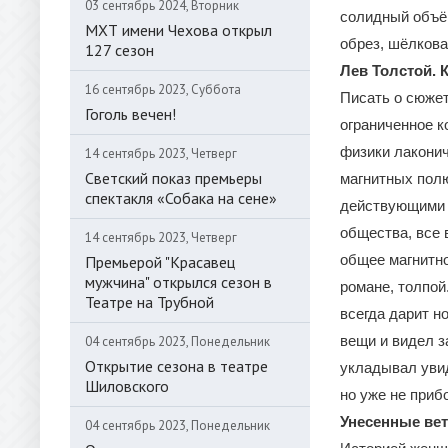
03 сентябрь 2024, Вторник
солидный объём
МХТ имени Чехова открыл
обрез, шёлкова
127 сезон
Лев Толстой. К
16 сентябрь 2023, Суббота
Писать о сюжет
Гоголь вечен!
ограниченное к
физики лаконич
14 сентябрь 2023, Четверг
Светский показ премьеры
магнитных пол
спектакля «Собака на сене»
действующими л
общества, все 
14 сентябрь 2023, Четверг
общее магнитно
Премьерой "Красавец
мужчина" открылся сезон в
романе, толпой
Театре на Трубной
всегда дарит н
вещи и видел з
04 сентябрь 2023, Понедельник
Открытие сезона в театре
укладывал уви
Шиловского
но уже не приб
Унесенные ветр
04 сентябрь 2023, Понедельник