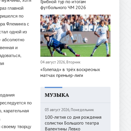
о мужчины, хотя
Грибной тур по итогам
футбольного ЧМ 2026
раз главной
пришелся по
ра Флеминга с
стал одной из
— абсолютно
твенная и
адоваться,
04 август 2026, Вторник
ая
«Голепад» в трёх воскресных
матчах премьер-лиги
МУЗЫКА
издания
реследуется по
03 август 2026, Понедельник
, карательная
100-летия со дня рождения
а
солистки Большого театра
 своему творцу
Валентины Левко