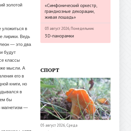
«Симфонический оркестр,
ий золотой
грандиозные декорации,
живая лошадь»
03 август 2026, Понедельник
е уложиться в
3D-панорамки
е лирики. Ведь
олеон — это два
и будут
се классы
аже мысли. А
СПОРТ
вления его в
ной книги, но
ядывался в
тем бы
й магнетизм —
05 август 2026, Среда