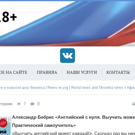
18+
ОЕ НА САЙТЕ
ПРАВИЛА
НАШИ УСЛУГИ
КОНТАКТЫ
 и новости шоу-бизнеса | News-w.org | World news and Showbiz news
»
Афи
Вторник
7
0
Александр Бебрис «Английский с нуля. Выучить мож
Практический самоучитель»
«Выучить английский может каждый!». Сколько раз вы нач