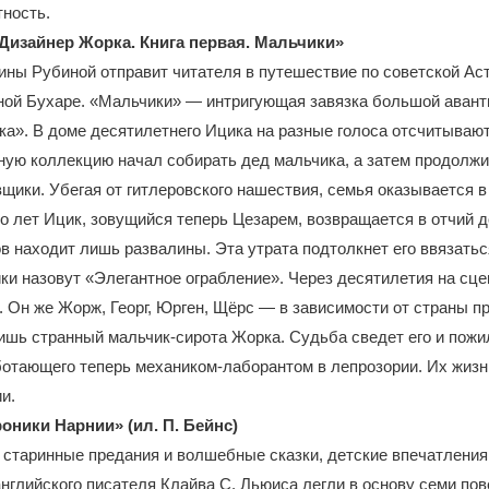
ность.
Дизайнер Жорка. Книга первая. Мальчики»
ны Рубиной отправит читателя в путешествие по советской Ас
ной Бухаре. «Мальчики» — интригующая завязка большой авант
а». В доме десятилетнего Ицика на разные голоса отсчитывают
ную коллекцию начал собирать дед мальчика, а затем продолж
щики. Убегая от гитлеровского нашествия, семья оказывается в
о лет Ицик, зовущийся теперь Цезарем, возвращается в отчий д
в находит лишь развалины. Эта утрата подтолкнет его ввязатьс
ики назовут «Элегантное ограбление». Через десятилетия на сц
 Он же Жорж, Георг, Юрген, Щёрс — в зависимости от страны п
лишь странный мальчик-сирота Жорка. Судьба сведет его и пожи
отающего теперь механиком-лаборантом в лепрозории. Их жизн
и.
роники Нарнии» (ил. П. Бейнс)
старинные предания и волшебные сказки, детские впечатления
глийского писателя Клайва С. Льюиса легли в основу семи пов