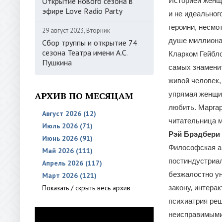
Открытие нового сезона в
Историей женщи
эфире Love Radio Party
и не идеальног
героини, несмо
29 август 2023, Вторник
душе миллиона
Сбор труппы и открытие 74
сезона Театра имени А.С.
Кларком Гейбло
Пушкина
самых знаменит
живой человек,
АРХИВ ПО МЕСЯЦАМ
упрямая женщин
любить. Маргар
Август 2026 (12)
читательница м
Июль 2026 (71)
Рэй Брэдбери 
Июнь 2026 (91)
Философская а
Май 2026 (111)
постиндустриал
Апрель 2026 (117)
безжалостно у
Март 2026 (121)
Показать / скрыть весь архив
закону, интера
психиатрия реш
неисправимыми