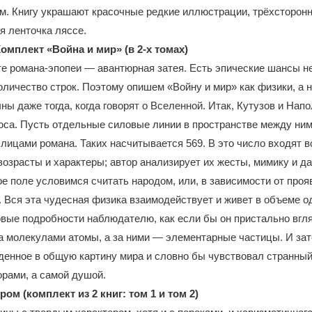
. Книгу украшают красочные редкие иллюстрации, трёхсторонн
я ленточка ляссе.
омплект «Война и мир» (в 2-х томах)
е романа-эпопеи — авантюрная затея. Есть эпические шансы н
оличество строк. Поэтому опишем «Войну и мир» как физики, а н
ны даже тогда, когда говорят о Вселенной. Итак, Кутузов и Нап
юса. Пусть отдельные силовые линии в пространстве между ним
ицами романа. Таких насчитывается 569. В это число входят в
возрасты и характеры; автор анализирует их жесты, мимику и д
е поле условимся считать народом, или, в зависимости от проя
. Вся эта чудесная физика взаимодействует и живет в объеме од
овые подробности наблюдателю, как если бы он пристально вгл
а молекулами атомы, а за ними — элементарные частицы. И за
денное в общую картину мира и словно бы чувствовал странны
орами, а самой душой.
ом (комплект из 2 книг: том 1 и том 2)