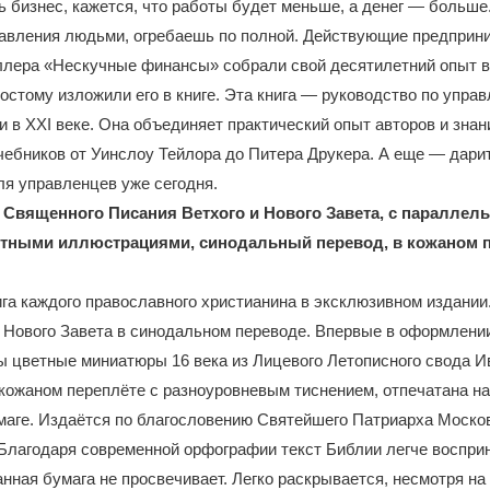
 бизнес, кажется, что работы будет меньше, а денег — больше
равления людьми, огребаешь по полной. Действующие предприн
ллера «Нескучные финансы» собрали свой десятилетний опыт в
остому изложили его в книге. Эта книга — руководство по упр
и в XXI веке. Она объединяет практический опыт авторов и знан
ебников от Уинслоу Тейлора до Питера Друкера. А еще — дари
я управленцев уже сегодня.
 Священного Писания Ветхого и Нового Завета, с паралле
етными иллюстрациями, синодальный перевод, в кожаном п
га каждого православного христианина в эксклюзивном издани
и Нового Завета в синодальном переводе. Впервые в оформлени
 цветные миниатюры 16 века из Лицевого Летописного свода Ив
 кожаном переплёте с разноуровневым тиснением, отпечатана н
аге. Издаётся по благословению Святейшего Патриарха Москов
Благодаря современной орфографии текст Библии легче восприн
нная бумага не просвечивает. Легко раскрывается, несмотря на