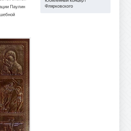
Флярковского
рации Паулин
лшебной