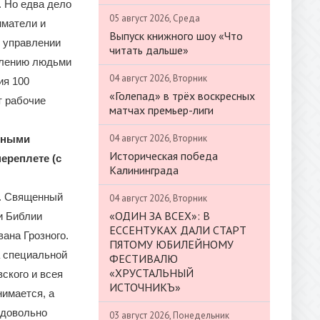
. Но едва дело
05 август 2026, Среда
иматели и
Выпуск книжного шоу «Что
 управлении
читать дальше»
авлению людьми
04 август 2026, Вторник
ия 100
«Голепад» в трёх воскресных
т рабочие
матчах премьер-лиги
04 август 2026, Вторник
льными
Историческая победа
ереплете (с
Калининграда
и. Священный
04 август 2026, Вторник
«ОДИН ЗА ВСЕХ»: В
и Библии
ЕССЕНТУКАХ ДАЛИ СТАРТ
ана Грозного.
ПЯТОМУ ЮБИЛЕЙНОМУ
а специальной
ФЕСТИВАЛЮ
«ХРУСТАЛЬНЫЙ
ского и всея
ИСТОЧНИКЪ»
имается, а
 довольно
03 август 2026, Понедельник