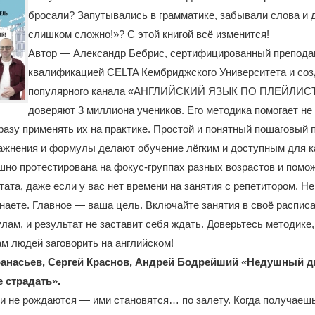
бросали? Запутывались в грамматике, забывали слова и 
слишком сложно!»? С этой книгой всё изменится!
Автор — Александр Бебрис, сертифицированный препода
квалификацией CELTA Кембриджского Университета и соз
популярного канала «АНГЛИЙСКИЙ ЯЗЫК ПО ПЛЕЙЛИСТ
доверяют 3 миллиона учеников. Его методика помогает не
сразу применять их на практике. Простой и понятный пошаговый 
ажнения и формулы делают обучение лёгким и доступным для к
но протестирована на фокус-группах разных возрастов и помо
тата, даже если у вас нет времени на занятия с репетитором. Не 
наете. Главное — ваша цель. Включайте занятия в своё распис
ам, и результат не заставит себя ждать. Доверьтесь методике,
м людей заговорить на английском!
анасьев, Сергей Краснов, Андрей Бодрейший «Недушный ди
е страдать».
и не рождаются — ими становятся… по залету. Когда получаеш