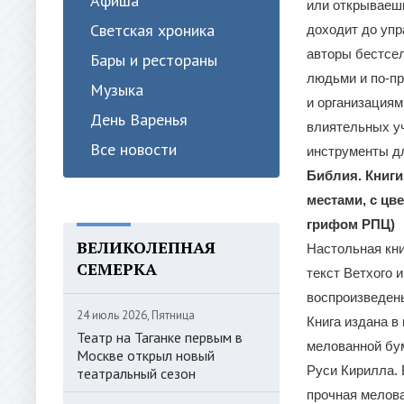
Афиша
или открываешь
Светская хроника
доходит до уп
авторы бестсе
Бары и рестораны
людьми и по-пр
Музыка
и организациям
День Варенья
влиятельных уч
Все новости
инструменты дл
Библия. Книги
местами, с цв
грифом РПЦ)
ВЕЛИКОЛЕПНАЯ
Настольная кни
СЕМЕРКА
текст Ветхого 
воспроизведены
24 июль 2026, Пятница
Книга издана в
Театр на Таганке первым в
мелованной бум
Москве открыл новый
Руси Кирилла. 
театральный сезон
прочная мелова