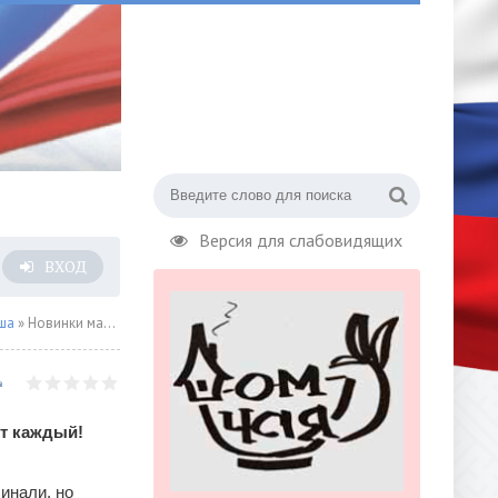
Версия для слабовидящих
ВХОД
ша
» Новинки марта издательства ЭКСМО
ет каждый!
инали, но