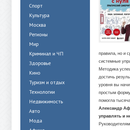
Спорт
Культура
Москва
Регионы
Мир
Криминал и ЧП
правила, но и 
системные упр
Здоровье
Методика успеш
Кино
достичь резуль
Туризм и отдых
уровня вы начи
Технологии
простым формул
помогла тысяча
Недвижимость
Александр Аф
Авто
управлять и н
Мода
Руководителям