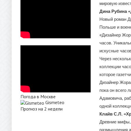
мировую извест
Дина Рубина «
Новый роман Ди
Польше и воен
«Дизайнер Жорк
часов. Уникаль
искусные часов
Через нескольк
коллекции часо
которое газетч
Дизайнер Жора.
пока он всего 
Погода в Москве
Адамовича, раб
Gismeteo
одной коллекци
Прогноз на 2 недели
Клайв С.Л. «Х
Древние мифы, 
размышления ан