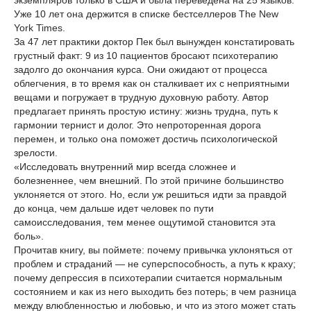
экземпляров только в США и была переведена на 25 языков.
Уже 10 лет она держится в списке бестселлеров The New
York Times.
За 47 лет практики доктор Пек был вынужден констатировать
грустный факт: 9 из 10 пациентов бросают психотерапию
задолго до окончания курса. Они ожидают от процесса
облегчения, в то время как он сталкивает их с неприятными
вещами и погружает в трудную духовную работу. Автор
предлагает принять простую истину: жизнь трудна, путь к
гармонии тернист и долог. Это непроторенная дорога
перемен, и только она поможет достичь психологической
зрелости.
«Исследовать внутренний мир всегда сложнее и
болезненнее, чем внешний. По этой причине большинство
уклоняется от этого. Но, если уж решиться идти за правдой
до конца, чем дальше идет человек по пути
самоисследования, тем менее ощутимой становится эта
боль».
Прочитав книгу, вы поймете: почему привычка уклоняться от
проблем и страданий — не суперспособность, а путь к краху;
почему депрессия в психотерапии считается нормальным
состоянием и как из него выходить без потерь; в чем разница
между влюбленностью и любовью, и что из этого может стать