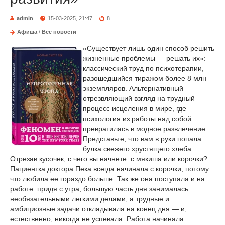
admin
15-03-2025, 21:47
8
Афиша
/
Все новости
«Существует лишь один способ решить
жизненные проблемы — решать их»:
классический труд по психотерапии,
разошедшийся тиражом более 8 млн
экземпляров. Альтернативный
отрезвляющий взгляд на трудный
процесс исцеления в мире, где
психология из работы над собой
превратилась в модное развлечение.
Представьте, что вам в руки попала
булка свежего хрустящего хлеба.
Отрезав кусочек, с чего вы начнете: с мякиша или корочки?
Пациентка доктора Пека всегда начинала с корочки, потому
что любила ее гораздо больше. Так же она поступала и на
работе: придя с утра, большую часть дня занималась
необязательными легкими делами, а трудные и
амбициозные задачи откладывала на конец дня — и,
естественно, никогда не успевала. Работа начинала