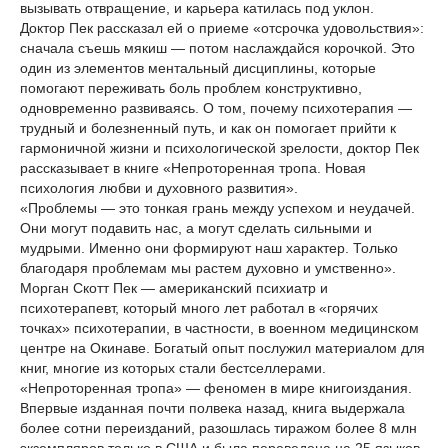
вызывать отвращение, и карьера катилась под уклон.
Доктор Пек рассказал ей о приеме «отсрочка удовольствия»:
сначала съешь мякиш — потом наслаждайся корочкой. Это
один из элементов ментальный дисциплины, которые
помогают переживать боль проблем конструктивно,
одновременно развиваясь. О том, почему психотерапия —
трудный и болезненный путь, и как он помогает прийти к
гармоничной жизни и психологической зрелости, доктор Пек
рассказывает в книге «Непроторенная тропа. Новая
психология любви и духовного развития».
«Проблемы — это тонкая грань между успехом и неудачей.
Они могут подавить нас, а могут сделать сильными и
мудрыми. Именно они формируют наш характер. Только
благодаря проблемам мы растем духовно и умственно».
Морган Скотт Пек — американский психиатр и
психотерапевт, который много лет работал в «горячих
точках» психотерапии, в частности, в военном медицинском
центре на Окинаве. Богатый опыт послужил материалом для
книг, многие из которых стали бестселлерами.
«Непроторенная тропа» — феномен в мире книгоиздания.
Впервые изданная почти полвека назад, книга выдержала
более сотни переизданий, разошлась тиражом более 8 млн