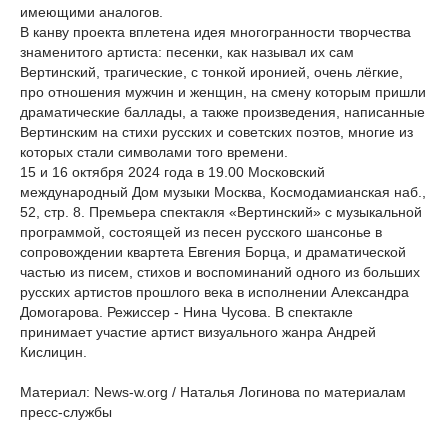
имеющими аналогов.
В канву проекта вплетена идея многогранности творчества
знаменитого артиста: песенки, как называл их сам
Вертинский, трагические, с тонкой иронией, очень лёгкие,
про отношения мужчин и женщин, на смену которым пришли
драматические баллады, а также произведения, написанные
Вертинским на стихи русских и советских поэтов, многие из
которых стали символами того времени.
15 и 16 октября 2024 года в 19.00 Московский
международный Дом музыки Москва, Космодамианская наб.,
52, стр. 8. Премьера спектакля «Вертинский» с музыкальной
программой, состоящей из песен русского шансонье в
сопровождении квартета Евгения Борца, и драматической
частью из писем, стихов и воспоминаний одного из больших
русских артистов прошлого века в исполнении Александра
Домогарова. Режиссер - Нина Чусова. В спектакле
принимает участие артист визуального жанра Андрей
Кислицин.
Материал: News-w.org / Наталья Логинова по материалам
пресс-службы