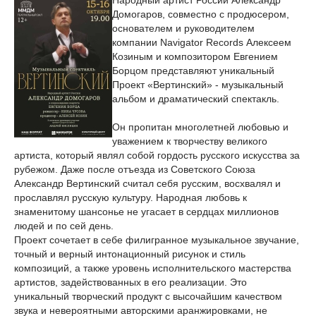
Народный артист России Александр
Домогаров, совместно с продюсером,
основателем и руководителем
компании Navigator Records Алексеем
Козиным и композитором Евгением
Борцом представляют уникальный
Проект «Вертинский» - музыкальный
альбом и драматический спектакль.
Он пропитан многолетней любовью и
уважением к творчеству великого
артиста, который являл собой гордость русского искусства за
рубежом. Даже после отъезда из Советского Союза
Александр Вертинский считал себя русским, восхвалял и
прославлял русскую культуру. Народная любовь к
знаменитому шансонье не угасает в сердцах миллионов
людей и по сей день.
Проект сочетает в себе филигранное музыкальное звучание,
точный и верный интонационный рисунок и стиль
композиций, а также уровень исполнительского мастерства
артистов, задействованных в его реализации. Это
уникальный творческий продукт с высочайшим качеством
звука и невероятными авторскими аранжировками, не