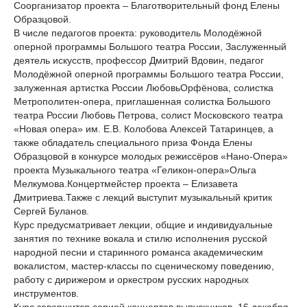
Соорганизатор проекта – Благотворительный фонд Елены
Образцовой.
В числе педагогов проекта: руководитель Молодёжной
оперной программы Большого театра России, Заслуженный
деятель искусств, профессор Дмитрий Вдовин, педагог
Молодёжной оперной программы Большого театра России,
залуженная артистка России ЛюбовьОрфёнова, солистка
Метрополитен-опера, приглашенная солистка Большого
театра России Любовь Петрова, солист Московского театра
«Новая опера» им. Е.В. Колобова Алексей Татаринцев, а
также обладатель специального приза Фонда Елены
Образцовой в конкурсе молодых режиссёров «Нано-Опера»
проекта Музыкального театра «Геликон-опера»Ольга
Мелкумова.Концертмейстер проекта – Елизавета
Дмитриева.Также с лекций выступит музыкальный критик
Сергей Буланов.
Курс предусматривает лекции, общие и индивидуальные
занятия по технике вокала и стилю исполнения русской
народной песни и старинного романса академическим
вокалистом, мастер-классы по сценическому поведению,
работу с дирижером и оркестром русских народных
инструментов.