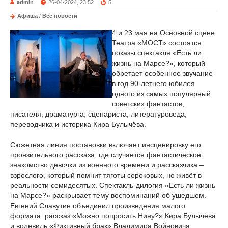
admin
26-04-2024, 23:52
5
Афиша
/
Все новости
4 и 23 мая на Основной сцене
Театра «МОСТ» состоятся
показы спектакля «Есть ли
жизнь на Марсе?», который
обретает особенное звучание
в год 90-летнего юбилея
одного из самых популярный
советских фантастов,
писателя, драматурга, сценариста, литературоведа,
переводчика и историка Кира Булычёва.
Сюжетная линия постановки включает инсценировку его
пронзительного рассказа, где случается фантастическое
знакомство девочки из военного времени и рассказчика –
взрослого, который помнит тяготы сороковых, но живёт в
реальности семидесятых. Спектакль-дилогия «Есть ли жизнь
на Марсе?» раскрывает тему воспоминаний об ушедшем.
Евгений Славутин объединил произведения малого
формата: рассказ «Можно попросить Нину?» Кира Булычёва
и водевиль «Фиктивный брак» Владимира Войновича.