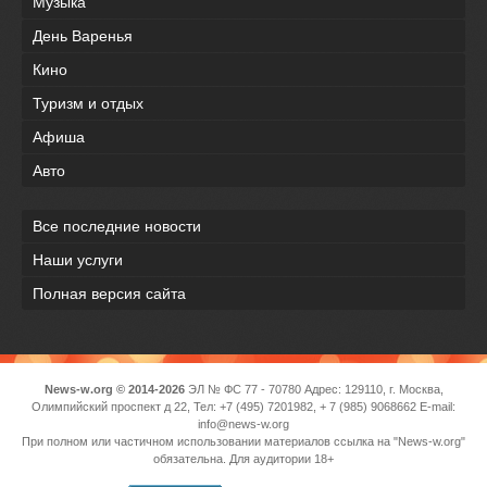
Музыка
День Варенья
Кино
Туризм и отдых
Афиша
Авто
Все последние новости
Наши услуги
Полная версия сайта
News-w.org © 2014-2026
ЭЛ № ФС 77 - 70780 Адрес: 129110, г. Москва,
Олимпийский проспект д 22, Тел: +7 (495) 7201982, + 7 (985) 9068662 E-mail:
info@news-w.org
При полном или частичном использовании материалов ссылка на "News-w.org"
обязательна. Для аудитории 18+