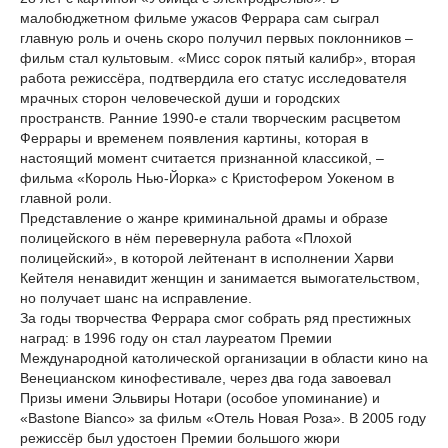
малобюджетном фильме ужасов Феррара сам сыграл
главную роль и очень скоро получил первых поклонников –
фильм стал культовым. «Мисс сорок пятый калибр», вторая
работа режиссёра, подтвердила его статус исследователя
мрачных сторон человеческой души и городских
пространств. Ранние 1990-е стали творческим расцветом
Феррары и временем появления картины, которая в
настоящий момент считается признанной классикой, –
фильма «Король Нью-Йорка» с Кристофером Уокеном в
главной роли.
Представление о жанре криминальной драмы и образе
полицейского в нём перевернула работа «Плохой
полицейский», в которой лейтенант в исполнении Харви
Кейтеля ненавидит женщин и занимается вымогательством,
но получает шанс на исправление.
За годы творчества Феррара смог собрать ряд престижных
наград: в 1996 году он стал лауреатом Премии
Международной католической организации в области кино на
Венецианском кинофестивале, через два года завоевал
Призы имени Эльвиры Нотари (особое упоминание) и
«Bastone Bianco» за фильм «Отель Новая Роза». В 2005 году
режиссёр был удостоен Премии большого жюри