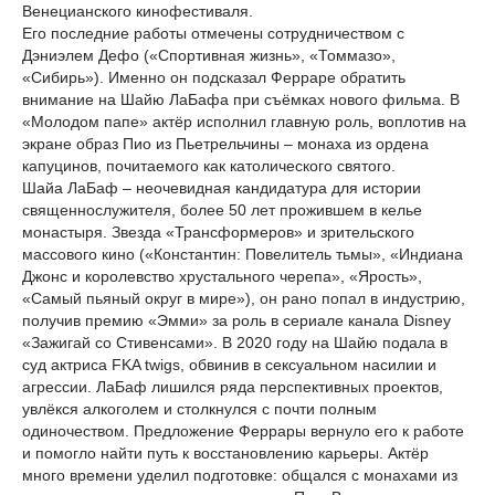
Венецианского кинофестиваля.
Его последние работы отмечены сотрудничеством с
Дэниэлем Дефо («Спортивная жизнь», «Томмазо»,
«Сибирь»). Именно он подсказал Ферраре обратить
внимание на Шайю ЛаБафа при съёмках нового фильма. В
«Молодом папе» актёр исполнил главную роль, воплотив на
экране образ Пио из Пьетрельчины – монаха из ордена
капуцинов, почитаемого как католического святого.
Шайа ЛаБаф – неочевидная кандидатура для истории
священнослужителя, более 50 лет прожившем в келье
монастыря. Звезда «Трансформеров» и зрительского
массового кино («Константин: Повелитель тьмы», «Индиана
Джонс и королевство хрустального черепа», «Ярость»,
«Самый пьяный округ в мире»), он рано попал в индустрию,
получив премию «Эмми» за роль в сериале канала Disney
«Зажигай со Стивенсами». В 2020 году на Шайю подала в
суд актриса FKA twigs, обвинив в сексуальном насилии и
агрессии. ЛаБаф лишился ряда перспективных проектов,
увлёкся алкоголем и столкнулся с почти полным
одиночеством. Предложение Феррары вернуло его к работе
и помогло найти путь к восстановлению карьеры. Актёр
много времени уделил подготовке: общался с монахами из