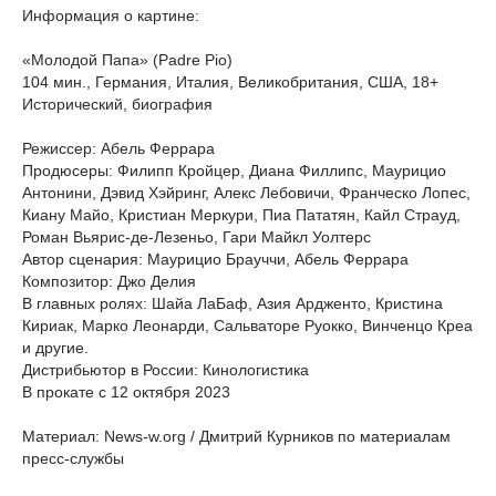
Информация о картине:
«Молодой Папа» (Padre Pio)
104 мин., Германия, Италия, Великобритания, США, 18+
Исторический, биография
Режиссер: Абель Феррара
Продюсеры: Филипп Кройцер, Диана Филлипс, Маурицио
Антонини, Дэвид Хэйринг, Алекс Лебовичи, Франческо Лопес,
Киану Майо, Кристиан Меркури, Пиа Пататян, Кайл Страуд,
Роман Вьярис-де-Лезеньо, Гари Майкл Уолтерс
Автор сценария: Маурицио Брауччи, Абель Феррара
Композитор: Джо Делия
В главных ролях: Шайа ЛаБаф, Азия Ардженто, Кристина
Кириак, Марко Леонарди, Сальваторе Руокко, Винченцо Креа
и другие.
Дистрибьютор в России: Кинологистика
В прокате с 12 октября 2023
Материал: News-w.org / Дмитрий Курников по материалам
пресс-службы