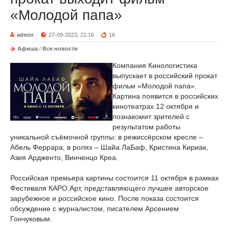
«Молодой папа»
admin
27-09-2023, 21:16
16
Афиша
/
Все новости
Компания Кинологистика
выпускает в российский прокат
фильм «Молодой папа».
Картина появится в российских
кинотеатрах 12 октября и
познакомит зрителей с
результатом работы
уникальной съёмочной группы: в режиссёрском кресле –
Абель Феррара; в ролях – Шайа ЛаБаф, Кристина Кириак,
Азия Ардженто, Винченцо Креа.
Российская премьера картины состоится 11 октября в рамках
Фестиваля КАРО.Арт, представляющего лучшее авторское
зарубежное и российское кино. После показа состоится
обсуждение с журналистом, писателем Арсением
Гончуковым.