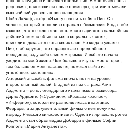
ордена капуцинов и ночевал в келье Пио. В многочисленных
рецензиях, появившихся после премьеры, критики отмечали
высочайший уровень перевоплощения.
Шайа ЛаБаф, актёр: «Я могу сравнить себя с Пио. Он
человек, который терпеливо страдал в безмолвии. Когда тебе
кажется, что ты оклеветан, есть много вариантов дальнейших
действий: можно объясняться в социальных сетях,
приводить доказательства своих слов. Но когда я узнал о
Пио, я обнаружил, что оправдываю определённое
поведение, веду себя слишком громко. И всё это начало
уходить из моей жизни. Чем больше я изучал моего героя,
тем больше он меня наставлял, помогал выйти из
угнетённого состояния».
Актёрский ансамбль фильма впечатляет и на уровне
второстепенный ролей. В одной из них сыграла Азия
Ардженто – дочь легендарного итальянского режиссёра
Дарио Ардженто («Суспирия», «Кроваво-красное»,
«Инферно»), которая не раз появлялась в картинах
Феррары, а за документальный фильм о нём получила
награду Римского кинофестиваля. Одной из ярчайших ролей
Ардженто стал образ мадам Дюбарри в фильме Софии
Копполы «Мария Антуанетта».