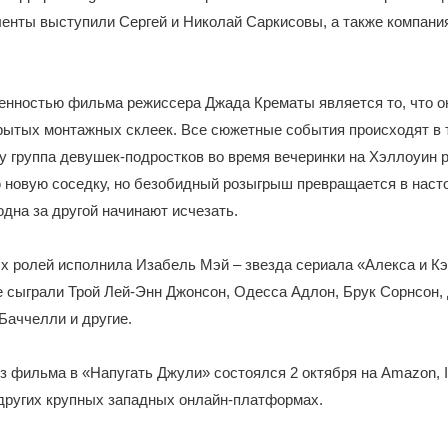
енты выступили Сергей и Николай Саркисовы, а также компан
енностью фильма режиссера Джада Крематы является то, что о
рытых монтажных склеек. Все сюжетные события происходят в 
у группа девушек-подростков во время вечеринки на Хэллоуин
ю новую соседку, но безобидный розыгрыш превращается в наст
одна за другой начинают исчезать.
х ролей исполнила Изабель Мэй – звезда сериала «Алекса и Кэт
е сыграли Трой Лей-Энн Джонсон, Одесса Адлон, Брук Сорнсон,
Баччелли и другие.
 фильма в «Напугать Джули» состоялся 2 октября на Amazon, It
 других крупных западных онлайн-платформах.