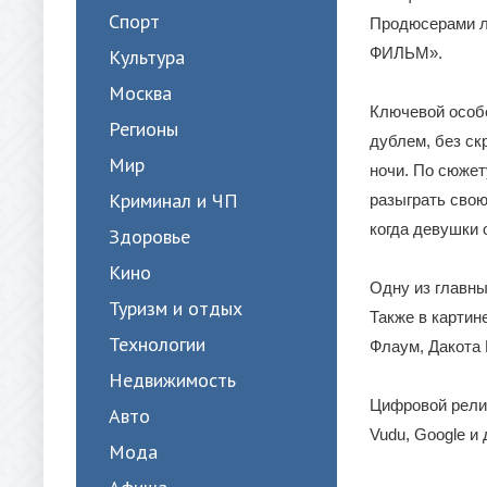
Спорт
Продюсерами л
ФИЛЬМ».
Культура
Москва
Ключевой особ
Регионы
дублем, без ск
Мир
ночи. По сюжет
Криминал и ЧП
разыграть сво
когда девушки 
Здоровье
Кино
Одну из главны
Туризм и отдых
Также в картин
Технологии
Флаум, Дакота 
Недвижимость
Цифровой релиз
Авто
Vudu, Google и
Мода