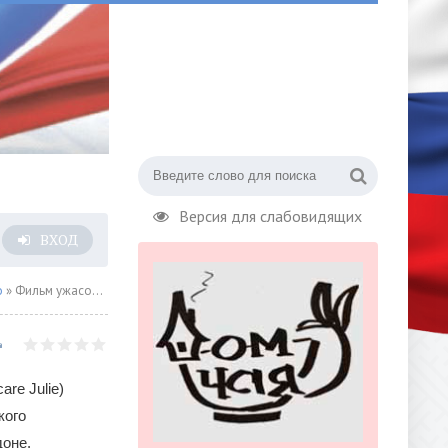
Версия для слабовидящих
ВХОД
о
» Фильм ужасов «Напугать Джули»
re Julie)
кого
доне.