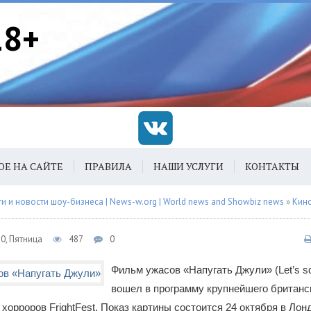
18+
ОЕ НА САЙТЕ
ПРАВИЛА
НАШИ УСЛУГИ
КОНТАКТЫ
 и новости шоу-бизнеса | News-w.org | World news and Showbiz news
»
Кин
0, Пятница
487
0
Фильм ужасов «Напугать Джули» (Let’s sca
вошел в программу крупнейшего британс
хорроров FrightFest. Показ картины состоится 24 октября в Лон