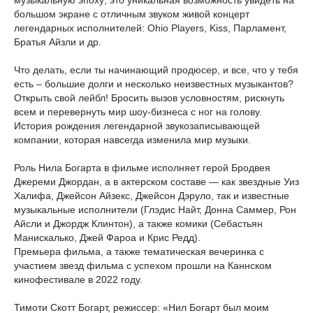
музыкальную эпоху; это уникальная возможность увидеть на
большом экране с отличным звуком живой концерт
легендарных исполнителей: Ohio Players, Kiss, Парламент,
Братья Айзли и др.
Что делать, если ты начинающий продюсер, и все, что у тебя
есть – большие долги и несколько неизвестных музыкантов?
Открыть свой лейбл! Бросить вызов условностям, рискнуть
всем и перевернуть мир шоу-бизнеса с ног на голову.
История рождения легендарной звукозаписывающей
компании, которая навсегда изменила мир музыки.
Роль Нила Богарта в фильме исполняет герой Бродвея
Джереми Джордан, а в актерском составе — как звездные Уиз
Халифа, Джейсон Айзекс, Джейсон Дэруло, так и известные
музыкальные исполнители (Глэдис Найт, Донна Саммер, Рон
Айсли и Джордж Клинтон), а также комики (Себастьян
Манискалько, Джей Фароа и Крис Редд).
Премьера фильма, а также тематическая вечеринка с
участием звезд фильма с успехом прошли на Каннском
кинофестивале в 2022 году.
Тимоти Скотт Богарт, режиссер: «Нил Богарт был моим