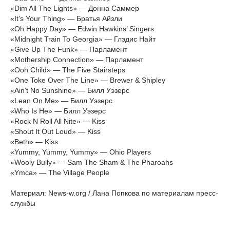
«Dim All The Lights» — Донна Саммер
«It’s Your Thing» — Братья Айзли
«Oh Happy Day» — Edwin Hawkins’ Singers
«Midnight Train To Georgia» — Глэдис Найт
«Give Up The Funk» — Парламент
«Mothership Connection» — Парламент
«Ooh Child» — The Five Stairsteps
«One Toke Over The Line» — Brewer & Shipley
«Ain’t No Sunshine» — Билл Уэзерс
«Lean On Me» — Билл Уэзерс
«Who Is He» — Билл Уэзерс
«Rock N Roll All Nite» — Kiss
«Shout It Out Loud» — Kiss
«Beth» — Kiss
«Yummy, Yummy, Yummy» — Ohio Players
«Wooly Bully» — Sam The Sham & The Pharoahs
«Ymca» — The Village People
Материал: News-w.org / Лана Попкова по материалам пресс-
службы