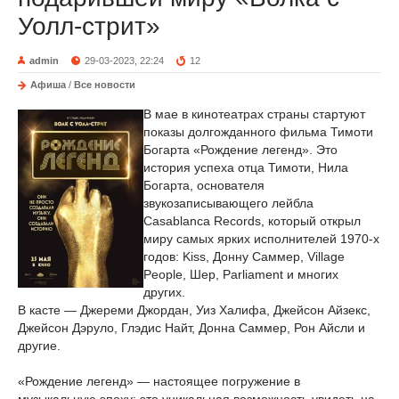
Уолл-стрит»
admin
29-03-2023, 22:24
12
Афиша
/
Все новости
В мае в кинотеатрах страны стартуют
показы долгожданного фильма Тимоти
Богарта «Рождение легенд». Это
история успеха отца Тимоти, Нила
Богарта, основателя
звукозаписывающего лейбла
Casablanca Records, который открыл
миру самых ярких исполнителей 1970-х
годов: Kiss, Донну Саммер, Village
People, Шер, Parliament и многих
других.
В касте — Джереми Джордан, Уиз Халифа, Джейсон Айзекс,
Джейсон Дэруло, Глэдис Найт, Донна Саммер, Рон Айсли и
другие.
«Рождение легенд» — настоящее погружение в