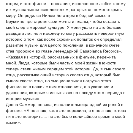
отцом, и этот фильм – послание, исполненное любви к нему
и к музыкальным исполнителям, которых он помог открыть
миру. Он родился Нилом Богатцем в бедной семье в
Бруклине, где строил свои мечты и планы, чтобы оставить
свой след в мировой культуре. У меня ушло на это больше
двадцати лет, но я наконец-то могу рассказать невероятную
историю о том, как после скромных попыток он определил
развитие музыки для целого поколения, в конечном счете
став пророком во главе легендарной Casablanca Records».
«Каждая из историй, рассказанных в фильме, пережита
мной. Люди, которые были частью моей жизни в юности,
теперь стали живым сердцем этой истории. Да, я сын своего
отца, рассказывающий историю своего отца, который был
сыном своего отца, но эмоциональная нагрузка этого
фильма не в наших с ним отношениях, а в уважении и
удивлении, которые я испытываю по поводу этого периода в
истории музыки».
Донна Саммер, певица, исполнительница одной из ролей в
фильме: «Я не знаю, как я это пережила, и я не знаю, готова
ли я это повторить ... но это было величайшее время в моей
жизни».