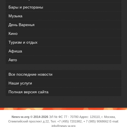
Бары и рестораны
Музыка
День Варенья
Кино
Туризм и отдых
Афиша
Авто
Все последние новости
Наши услуги
Полная версия сайта
News-w.org © 2014-2026
ЭЛ № ФС 77 - 70780 Адрес: 129110, г. Москва,
Олимпийский проспект д 22, Тел: +7 (495) 7201982, + 7 (985) 9068662 E-mail:
info@news-w.org