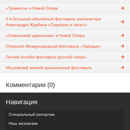
«Травиата» в Новой Опере
5-й Большой юбилейный фестиваль композитора
Александра Журбина «Серьёзно и легко!»
«Севильский цирюльник» в Новой Опере
Открылся Международный фестиваль «Зарядье»
Летний онлайн-фестиваль русской оперы
Московский зимний музыкальный фестиваль
Комментарии (0)
Навигация
Специальный репортаж
Наш эксклюзив