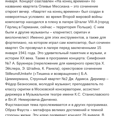
января. Концерт озаглавлен «На конец времени» по
названию квартета Оливье Мессиана – это сочинение
откроет вечер. «Квартет на конец времени» был создан в
невероятных условиях: во время Второй мировой войны
композитор находился в плену в лагере Шталаг VIII-A (город
Гёрлиц в Германии, сейчас – территория Польши). С ним
были и другие музыканты – кларнетист, скрипач и
виолончелист. Именно для этих инструментов, а также для
фортепиано, на котором играл сам композитор, был сочинен
квартет. Он прозвучал в лагере перед заключенными 15
января 1941 года. Это удивительный памятник и музыки, и
истории XX века. Также в программе концерта: Симфония
№7 А. Брукнера (переложение для камерного оркестра Х.
Эйслера, Э. Штайна, К. Ранкла), оркестровое сочинение
StilleundUmkehr («Тишина и возвращение») Б.А.
Циммермана, Струнный квартет №2 Дж. Адамса. Дирижер –
Фёдор Безносиков, молодой музыкант, преподаватель по
классу скрипки в Московской консерватории, ассистент
дирижера в Музыкальном театре имени К.С. Станиславского
и Вл.И. Немировича-Данченко.
Фаустианская тема прослеживается и в других программах.
Образ Фауста – метафора великих достижений и темной
стороны жизни. Эту идею развивает концерт 26 января. В