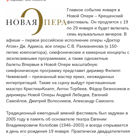
Главное событие января в
Новой Опере – Крещенский
фестиваль. Он продлится с 19
по 29 января и будет включать
семь музыкальных вечеров. В
афише – первое российское исполнение оперы «Доктор
Атом» Дж. Адамса, все оперы С.В. Рахманинова (к 150-
летию композитора), симфонические и камерные концерты с
эксклюзивными программами, а также одноактные
балеты.Впервые в Новой Опере масштабную
симфоническую программу представит дирижер Филипп
Чижевский – признанный мастер ярких, неожиданных
интерпретаций. Также на сцену выйдут приглашенные
маэстро КристианКнапп, Антон Торбеев, Фёдор Безносиков и
дирижеры Новой Оперы Андрей Лебедев, Евгений
Самойлов, Дмитрий Волосников, Александр Самоилэ.
Традиционный ежегодный зимний фестиваль был задуман в
2005 году в память об основателе театра Евгении
Владимировиче Колобове (1946–2003) и всегда открывается
в день его рождения 19 января. Практически двадцатилетняя