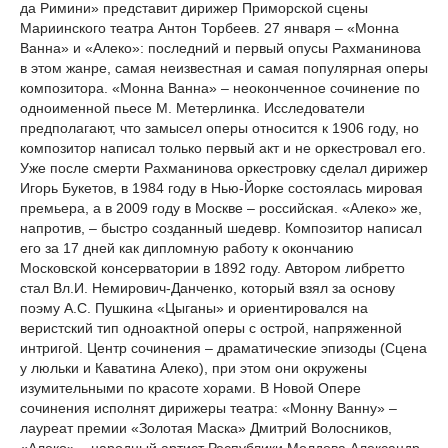
да Римини» представит дирижер Приморской сцены
Мариинского театра Антон Торбеев. 27 января – «Монна
Ванна» и «Алеко»: последний и первый опусы Рахманинова
в этом жанре, самая неизвестная и самая популярная оперы
композитора. «Монна Ванна» – неоконченное сочинение по
одноименной пьесе М. Метерлинка. Исследователи
предполагают, что замысел оперы относится к 1906 году, но
композитор написал только первый акт и не оркестровал его.
Уже после смерти Рахманинова оркестровку сделал дирижер
Игорь Букетов, в 1984 году в Нью-Йорке состоялась мировая
премьера, а в 2009 году в Москве – российская. «Алеко» же,
напротив, – быстро созданный шедевр. Композитор написал
его за 17 дней как дипломную работу к окончанию
Московской консерватории в 1892 году. Автором либретто
стал Вл.И. Немирович-Данченко, который взял за основу
поэму А.С. Пушкина «Цыганы» и ориентировался на
веристский тип одноактной оперы с острой, напряженной
интригой. Центр сочинения – драматические эпизоды (Сцена
у люльки и Каватина Алеко), при этом они окружены
изумительными по красоте хорами. В Новой Опере
сочинения исполнят дирижеры театра: «Монну Ванну» –
лауреат премии «Золотая Маска» Дмитрий Волосников,