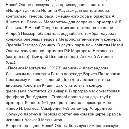
Новой Опере прозвучат два произведения – кантата
«История доктора Иоганна Фауста» для контратенора,
контральто, тенора, баса, смешанного хора и оркестра А.Г.
Шнитке и «Песенки Маргариты» для сопрано и оркестра А.Л.
Локшина. В Новой Опере партию контратенора исполнит
Андрей Немзер, обладатель редчайшего тембра, лауреат
конкурса оперных певцов в Метрополитен-опере и конкурса
OperaliaПласидо Доминго. В других партиях – солисты Новой
Оперы: заслуженная артистка РФ Маргарита Некрасова
(контральто), Дмитрий Пьянов (тенор), Алексей Антонов
(бас).
«Песенки Маргариты» (1973) написаны Александром
Локшиным по трагедии Гёте в переводе Бориса Пастернака.
Программу из произведений Шнитке и Локшина готовит
дирижер Кристиан Кнапп. Заключительный концерт
фестиваля состоится 29 января. В программе: оркестровая
фанфара Дж. Адамса – TrombaLontana для двух труб и
оркестра, Концерт №1 для фортепиано с оркестром ре
минор И. Брамса, Симфония №3 ре минор А. Брукнера.
Сольную партию в Первом фортепианном концерте Брамса
исполнит Алексей Мельников.
Впервые на сцене Новой Оперы большую симфоническую