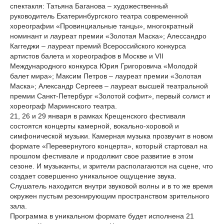
спектакля: Татьяна Баганова – художественный
руководитель Екатеринбургского театра современной
хореографии «Провинциальные танцы», многократный
номинант и лауреат премии «Золотая Маска»; Алессандро
Каггеджи – лауреат премий Всероссийского конкурса
артистов балета и хореографов в Москве и VII
Международного конкурса Юрия Григоровича «Молодой
балет мира»; Максим Петров – лауреат премии «Золотая
Маска»; Александр Сергеев – лауреат высшей театральной
премии Санкт-Петербург «Золотой софит», первый солист и
хореограф Мариинского театра.
21, 26 и 29 января в рамках Крещенского фестиваля
состоятся концерты камерной, вокально-хоровой и
симфонической музыки. Камерная музыка прозвучит в новом
формате «Перевернутого концерта», который стартовал на
прошлом фестивале и продолжит свое развитие в этом
сезоне. И музыканты, и зрители располагаются на сцене, что
создает совершенно уникальное ощущение звука.
Слушатель находится внутри звуковой волны и в то же время
окружен пустым резонирующим пространством зрительного
зала.
Программа в уникальном формате будет исполнена 21