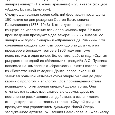
января (концерт «На конец времени») и 29 января (концерт
«Адамс, Брамс, Брукнер»).
Следующая важная серия событий фестиваля посвящена
150-летию со дня рождения Сергея Васильевича
Рахманинова (1873–1943). К этой дате приурочено
концертное исполнение всех опер композитора. Четыре
произведения прозвучат в два вечера: 22 и 27 января. 22
января – «Скупой рыцарь» и «Франческа да Римини». Эти
сочинения созданы композитором одно за другим, а на
премьере в Большом театре в 1906 году они тоже
исполнялись в один вечер. Более того, работа над «Скупым
рыцарем» по одной из «Маленьких трагедий» А.С. Пушкина
повлияла на композицию «Франчески», сюжет которой взят
из «Божественной комедии» Данте: первоначальный
замысел большой четырехактной оперы он сжал до двух
картин с прологом и эпилогом. Оба произведения стали
новинками с точки зрения оперной драматургии. Они
отличаются краткостью, сжатостью формы, здесь нет
постепенно развивающегося действия, а все внимание
сконцентрировано на главных героях. «Скупой рыцарь»
прозвучит под управлением дирижера Новой Оперы,
заслуженного артиста РФ Евгения Самойлова, а «Франческу