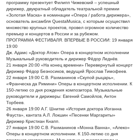
программу презентует Филипп Чижевский – успешный
дирижер, двукратный обладатель театральной премии
«Золотая Маска» в номинации «Опера / работа дирижера»,
основатель ансамбля QuestaMusica, с которым осуществил
множество крупных проектов, провел огромное количество
премьер и концертов в России и за рубежом.
ПРОГРАММА ФЕСТИВАЛЯ. ВПЕРВЫЕ В РОССИИ: 19 января
19:00
Дж. Адамс «Доктор Атом» Опера в концертном исполнении
Музыкальный руководитель и дирижер Фёдор Леднёв.
21 января 20:00 «На конец времени» Перевернутый концерт
Дирижер Фёдор Безносиков, ведущий Ярослав Тимофеев.
22 января 19:00 С.В. Рахманинов «Скупой рыцарь»,
«Франческа да Римини» Оперы в концертном исполнении. К
150-летию со дня рождения композитора. Музыкальные
руководители и дирижеры: Евгений Самойлов, Антон
Торбеев.
26 января 19:00 А.Г. Шнитке «История доктора Иоганна
Фауста», кантата А.Л. Локшин «Песенки Маргариты»
Дирижер Кристиан Кнапп.
27 января 19:00 С.В. Рахманинов «Монна Ванна», «Алеко»
Оперы в концертном исполнении. К 150-летию со дня