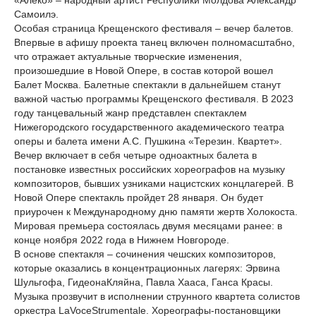
«Алеко» – народный артист Республики Молдова Александр
Самоилэ.
Особая страница Крещенского фестиваля – вечер балетов.
Впервые в афишу проекта танец включен полномасштабно,
что отражает актуальные творческие изменения,
произошедшие в Новой Опере, в состав которой вошел
Балет Москва. Балетные спектакли в дальнейшем станут
важной частью программы Крещенского фестиваля. В 2023
году танцевальный жанр представлен спектаклем
Нижегородского государственного академического театра
оперы и балета имени А.С. Пушкина «Терезин. Квартет».
Вечер включает в себя четыре одноактных балета в
постановке известных российских хореографов на музыку
композиторов, бывших узниками нацистских концлагерей. В
Новой Опере спектакль пройдет 28 января. Он будет
приурочен к Международному дню памяти жертв Холокоста.
Мировая премьера состоялась двумя месяцами ранее: в
конце ноября 2022 года в Нижнем Новгороде.
В основе спектакля – сочинения чешских композиторов,
которые оказались в концентрационных лагерях: Эрвина
Шульгофа, ГидеонаКляйна, Павла Хааса, Ганса Красы.
Музыка прозвучит в исполнении струнного квартета солистов
оркестра LaVoceStrumentale. Хореографы-постановщики