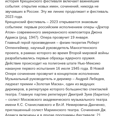
история Крещенского фестиваля включает важнейшие
события: открытие новых имен, сочинений, никогда не
звучавших в России. Эту же линию продолжает и фестиваль
2023 года.
Крещенский фестиваль – 2023 открывается знаковым
событием: первым российским исполнением оперы «Доктор
Атом» современного американского композитора Джона
Адамса (род. 1947). Опера прозвучит 19 января.
Главный герой произведения – физик-теоретик Роберт
Оппенгеймер, научный руководитель Манхэттенского
проекта, в рамках которого во время Второй мировой войны
разрабатывались первые образцы ядерного оружия.
Действие происходит на полигонев штате Нью-Мексико
накануне первого испытания 16 июля 1945 года. В Новой
Опере сочинение прозвучит в концертном исполнении.
Музыкальный руководитель и дирижер – Андрей Лебедев,
лауреат премии «Золотая Маска», один из ведущих
дирижеров, в репертуаре которого большинство спектаклей
театра. Главную партию репетирует Дмитрий Зуев (баритон)
– солист Московского академического музыкального театра
имени К.С. Станиславского и Вл.И. Немировича-Данченко,
приглашенный солист Мариинского театра. Сочинения Дж.
Адамса включены и в другие программы фестиваля: 21