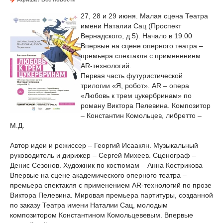
27, 28 и 29 июня. Малая сцена Театра
имени Наталии Сац (Проспект
Вернадского, д.5). Начало в 19.00
Впервые на сцене оперного театра –
премьера спектакля с применением
АR-технологий.
Первая часть футуристической
трилогии «Я, робот». AR – опера
«Любовь к трем цукербринам» по
роману Виктора Пелевина. Композитор
– Константин Комольцев, либретто –
М.Д.
Автор идеи и режиссер – Георгий Исаакян. Музыкальный
руководитель и дирижер – Сергей Михеев. Сценограф –
Денис Сезонов. Художник по костюмам – Анна Кострикова
Впервые на сцене академического оперного театра –
премьера спектакля с применением АR-технологий по прозе
Виктора Пелевина. Мировая премьера партитуры, созданной
по заказу Театра имени Наталии Сац, молодым
композитором Константином Комольцевевым. Впервые