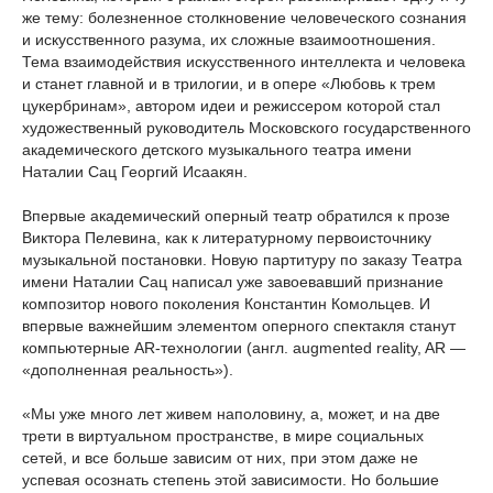
же тему: болезненное столкновение человеческого сознания
и искусственного разума, их сложные взаимоотношения.
Тема взаимодействия искусственного интеллекта и человека
и станет главной и в трилогии, и в опере «Любовь к трем
цукербринам», автором идеи и режиссером которой стал
художественный руководитель Московского государственного
академического детского музыкального театра имени
Наталии Сац Георгий Исаакян.
Впервые академический оперный театр обратился к прозе
Виктора Пелевина, как к литературному первоисточнику
музыкальной постановки. Новую партитуру по заказу Театра
имени Наталии Сац написал уже завоевавший признание
композитор нового поколения Константин Комольцев. И
впервые важнейшим элементом оперного спектакля станут
компьютерные AR-технологии (англ. augmented reality, AR —
«дополненная реальность»).
«Мы уже много лет живем наполовину, а, может, и на две
трети в виртуальном пространстве, в мире социальных
сетей, и все больше зависим от них, при этом даже не
успевая осознать степень этой зависимости. Но большие