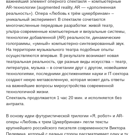
важнейший элемент оперного спектакля – компьютерные
AR-технологии (augmented reality, AR — «дополненная
реальность»). Опера «Любовь к трём цукербринам» –
уникальный эксперимент. В спектакле сочетаются
многочисленные передовые разработки: живой театр,
ультра-современные компьютерные и визуальные системы,
технологии добавленной (AR) реальности, динамические
голограммы, «умный» компьютерно-синтезированный звук.
На территории музыкального театра подобные опыты
осуществляются впервые. В результате возникает новая
театральная реальность, где разные виды искусства – театр,
литература, музыка – в сочетании друг с другом, новейшими
технологиями, последними достижениями науки и IT-сектора
создают некую метавселенную, которая может дать ответы
на важнейшие вопросы мироустройства современной
технологичной жизни.
Спектакль продолжается 1 час 20 мин. и исполняется без
антракта.
В основу идеи футуристической трилогии «Я, робот» и AR-
оперы «Любовь к трем Цукербринам» легли тексты
крупнейшего российского писателя современности Виктора
Пелевина, который с разных сторон рассматривает одну и ту