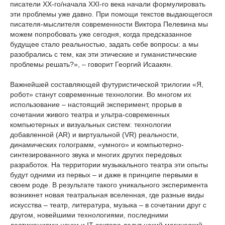
писатели ХХ-го/начала XXI-го века начали формулировать
эти проблемы уже давно. При помощи текстов выдающегося
писателя-мыслителя современности Виктора Пелевина мы
можем попробовать уже сегодня, когда предсказанное
будущее стало реальностью, задать себе вопросы: а мы
разобрались с тем, как эти этические и гуманистические
проблемы решать?», – говорит Георгий Исаакян.
Важнейшей составляющей футуристической трилогии «Я,
робот» станут современные технологии. Во многом их
использование – настоящий эксперимент, прорыв в
сочетании живого театра и ультра-современных
компьютерных и визуальных систем: технологии
добавленной (AR) и виртуальной (VR) реальности,
динамических голограмм, «умного» и компьютерно-
синтезированного звука и многих других передовых
разработок. На территории музыкального театра эти опыты
будут одними из первых – и даже в принципе первыми в
своем роде. В результате такого уникального эксперимента
возникнет новая театральная вселенная, где разные виды
искусства – театр, литература, музыка – в сочетании друг с
другом, новейшими технологиями, последними