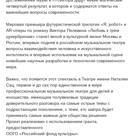
достижениями науки и IT-сектора дадут некий магический
четвертый результат, в котором и содержатся ответы на
важнейшие вопросы современности.
Мировая премьера футуристической трилогии «Я, робот» и
AR-оперы по роману Виктора Пелевина «Любовь к трем
цукербринам» станет вехой в культурной жизни Москвы и
России, впервые подняв в российском музыкальном театре
вопросы взаимодействия человека и искусственного
интеллекта и впервые использовав на музыкальной сцене
новейшие научные разработки и технологии современного
мира.
Важно, что появится этот спектакль в Театре имени Наталии
Сац, первом и до сих пор единственном в мире
профессиональном музыкальном театре для детей и
юношества, имеющем полувековые традиции
доверительного разговора на самые острые темы с
подрастающим поколением, с теми, кто завтра будет
принимать самые важные для общества решения.
Проект реализован с использованием гранта,
предоставленного
ООГО «Российский фонд культуры».