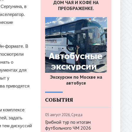
ДОМ ЧАЯ И КОФЕ НА
Сергунина, в
ПРЕОБРАЖЕНКЕ.
кселератор.
ческие
йн-формате. В
 посмотрели
нать о
рументах для
Экскурсии по Москве на
пыт у
автобусе
ва приводятся
СОБЫТИЯ
ом комплексе
05 август 2026, Среда
ей, задать
Грибной тур по итогам
 тем дискуссий
футбольного ЧМ 2026