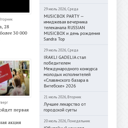
29 июль 2026, Среда
MUSICBOX PARTY —
 Вторник
имиджевая вечерника
, 28
телеканала RUSSIAN
более 30 000
MUSICBOX и день рождения
Sandra Top
:
29 июль 2026, Среда
IRAKLI GADELIA стал
победителем
Международного конкурса
молодых исполнителей
«Славянского базара в
Витебске» 2026
21 июль 2026, Вторник
тверг
Лучшее лекарство от
ойдет первая
городской суеты
20 июль 2026, Понедельник
ная акция
Юбилейный концерт