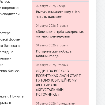
Запуск
05 август 2026, Среда
м поделятся
Выпуск книжного шоу «Что
уководители
читать дальше»
04 август 2026, Вторник
«Голепад» в трёх воскресных
астере
матчах премьер-лиги
гровой форме
04 август 2026, Вторник
го бизнеса в
Историческая победа
згляд на
Калининграда
ателями
ии
04 август 2026, Вторник
«ОДИН ЗА ВСЕХ»: В
сива бизнес-
ЕССЕНТУКАХ ДАЛИ СТАРТ
ПЯТОМУ ЮБИЛЕЙНОМУ
ФЕСТИВАЛЮ
«ХРУСТАЛЬНЫЙ
ИСТОЧНИКЪ»
акте». Принять
крыта в
03 август 2026, Понедельник