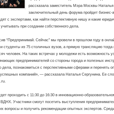
рассказала заместитель Мэра Москвы Наталья 
заключительный день форума пройдет бизнес-а
дят с экспертами, как найти перспективную нишу и какие юриди
 учитывать при создании собственного дела.
ив “Предпринимай. Сейчас” мы провели в прошлом году в онла
и студенты из 75 столичных вузов, а прямую трансляцию тогда
яч человек. На таких встречах у молодежи есть возможность уз
инающих предпринимателей со стороны города и полезных инст
о дела, познакомиться с перспективными сферами и перенять о
 успешных компаний», — рассказала Наталья Сергунина. Ее сло
.ru.
дет проходить с 11:30 до 16:30 в инновационно-образовательн
 ВДНХ. Участники смогут посетить выступления предпринимател
их вопросы и получить рекомендации опытных экспертов. Среди