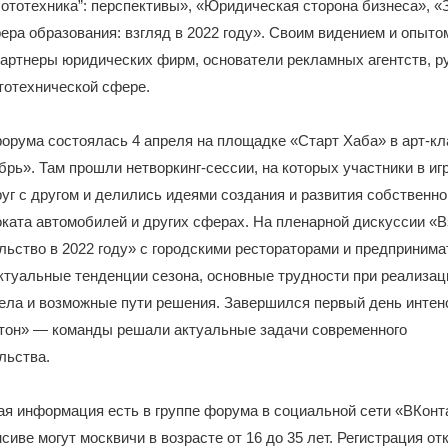
тотехника”: перспективы», «Юридическая сторона бизнеса», «
ера образования: взгляд в 2022 году». Своим видением и опыто
артнеры юридических фирм, основатели рекламных агентств, р
тотехнической сфере.
орума состоялась 4 апреля на площадке «Старт Хаба» в арт-кл
рь». Там прошли нетворкинг-сессии, на которых участники в и
уг с другом и делились идеями создания и развития собственно
оката автомобилей и других сферах. На пленарной дискуссии «В
ьство в 2022 году» с городскими рестораторами и предприним
туальные тенденции сезона, основные трудности при реализац
ела и возможные пути решения. Завершился первый день интен
атон» — команды решали актуальные задачи современного
льства.
я информация есть в группе форума в социальной сети «ВКонт
сиве могут москвичи в возрасте от 16 до 35 лет. Регистрация от