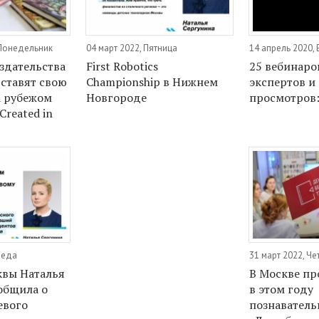
 Понедельник
04 март 2022, Пятница
14 апрель 2020,
здательства
First Robotics
25 вебинаров
ставят свою
Championship в Нижнем
экспертов и 
а рубежом
Новгороде
просмотров
reated in
реда
31 март 2022, Че
квы Наталья
В Москве пр
общила о
в этом году
евого
познаватель