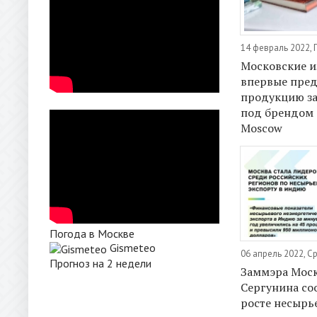
14 февраль 2022,
Московские и
впервые пред
продукцию з
под брендом C
Moscow
Погода в Москве
Gismeteo
06 апрель 2022, С
Прогноз на 2 недели
Заммэра Мос
Сергунина со
росте несырь