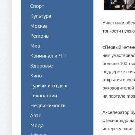
Спорт
Культура
Участники обсу
Москва
тонкости нужно
Регионы
Мир
«Первый интенс
Криминал и ЧП
нем участвовал
больше 100 тыс
Здоровье
поддержке нач
Кино
открытия своег
Туризм и отдых
руководителей
Технологии
на портале mos
Недвижимость
Акселератор бу
Авто
«Техноград» на
Мода
интересующие 