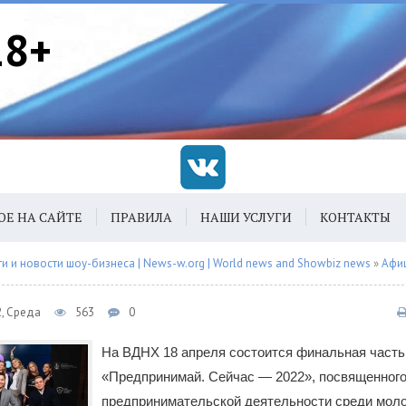
18+
ОЕ НА САЙТЕ
ПРАВИЛА
НАШИ УСЛУГИ
КОНТАКТЫ
 и новости шоу-бизнеса | News-w.org | World news and Showbiz news
»
Афи
2, Среда
563
0
На ВДНХ 18 апреля состоится финальная часть
«Предпринимай. Сейчас — 2022», посвященного
предпринимательской деятельности среди моло