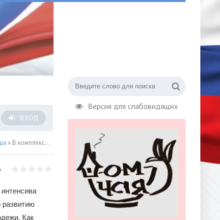
Версия для слабовидящих
ВХОД
ша
» В комплексе «Техноград» на ВДНХ пройдет финальная часть молодежного форума «Предпринимай. Сейчас»
 интенсива
 развитию
дежи. Как