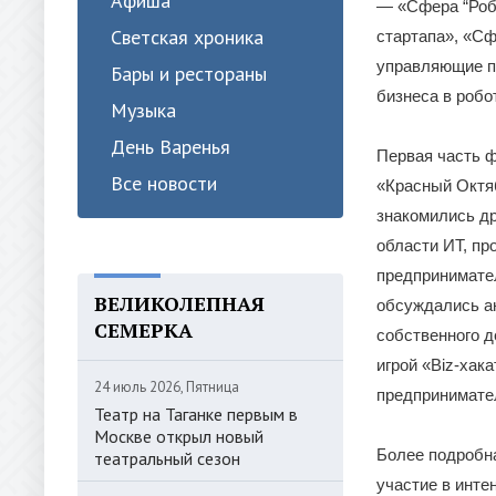
Афиша
— «Сфера “Робо
Светская хроника
стартапа», «Сф
управляющие п
Бары и рестораны
бизнеса в робо
Музыка
День Варенья
Первая часть ф
Все новости
«Красный Октяб
знакомились др
области ИТ, пр
предпринимател
ВЕЛИКОЛЕПНАЯ
обсуждались ак
СЕМЕРКА
собственного д
игрой «Biz-хак
24 июль 2026, Пятница
предпринимате
Театр на Таганке первым в
Москве открыл новый
Более подробна
театральный сезон
участие в интен