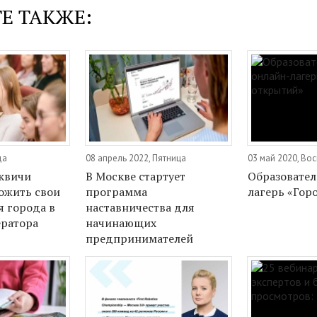
Е ТАКЖЕ:
да
08 апрель 2022, Пятница
03 май 2020, Во
квичи
В Москве стартует
Образовате
ожить свои
программа
лагерь «Гор
я города в
наставничества для
ератора
начинающих
предпринимателей