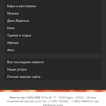
Бары и рестораны
Музыка
День Варенья
Кино
Туризм и отдых
Афиша
Авто
Все последние новости
Наши услуги
Полная версия сайта
News-w.org © 2014-2026
ЭЛ № ФС 77 - 70780 Адрес: 129110, г. Москва,
Олимпийский проспект д 22, Тел: +7 (495) 7201982, + 7 (985) 9068662 E-mail:
info@news-w.org