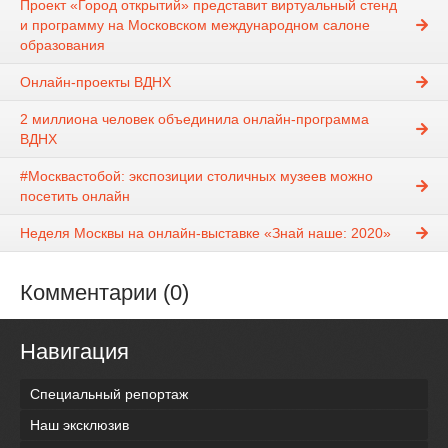
Проект «Город открытий» представит виртуальный стенд
и программу на Московском международном салоне
образования
Онлайн-проекты ВДНХ
2 миллиона человек объединила онлайн-программа
ВДНХ
#Москвастобой: экспозиции столичных музеев можно
посетить онлайн
Неделя Москвы на онлайн-выставке «Знай наше: 2020»
Комментарии (0)
Навигация
Специальный репортаж
Наш эксклюзив