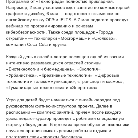
Программа от «Технограда» полностью прикладная.
Например, 2 мая участников ждет занятие по компьютерной
графике и дизайну, 6 мая — подготовка к экзаменам по
английскому языку ОГЭ и IELTS. А 7 мая педагоги проведут
вебинар по программированию и основам
кибербезопасности. Также среди площадок «Города
открытий» — технопарки «Мосгормаш» и «Сколково»,
компания Coca-Cola и другие.
Каждый день в онлайн-лагере посвящен одной из восьми
интенсивно развивающихся отраслей столицы:
«Биотехнологии и биомедицина», «Экология»,
«Урбанистика», «Креативные технологии», «Цифровые
технологии и телекоммуникации», «Транспорт и космос»,
«Гуманитарные технологии» и «Энергетика».
Утро для детей будет начинаться с онлайн-зарядки под
руководством фитнес-инструктора проекта. Далее в
расписании — комплекс занятий, причем после каждого
урока педагог-куратор проведет с ребятами специальную
встречу-обсуждение. В целом за время обучения школьники
научатся организовывать режим работы и отдыха и
подготовят свои «проекты будущего».