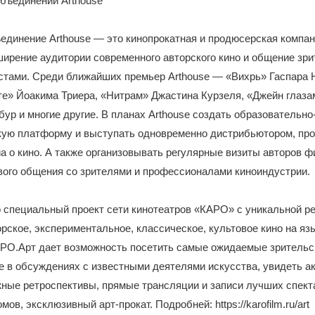
бъединении Arthouse
единение Arthouse — это кинопрокатная и продюсерская компан
ирение аудитории современного авторского кино и общение зри
стами. Среди ближайших премьер Arthouse — «Вихрь» Гаспара 
те» Йоакима Триера, «Нитрам» Джастина Курзеля, «Джейн глаз
ур и многие другие. В планах Arthouse создать образовательно
кую платформу и выступать одновременно дистрибьютором, пр
а о кино. А также организовывать регулярные визиты авторов ф
вого общения со зрителями и профессионалами киноиндустрии.
 специальный проект сети кинотеатров «КАРО» с уникальной р
орское, экспериментальное, классическое, культовое кино на яз
АРО.Арт дает возможность посетить самые ожидаемые зрительс
е в обсуждениях с известными деятелями искусства, увидеть а
жные ретроспективы, прямые трансляции и записи лучших спек
ов, эксклюзивный арт-прокат. Подробней: https://karofilm.ru/art