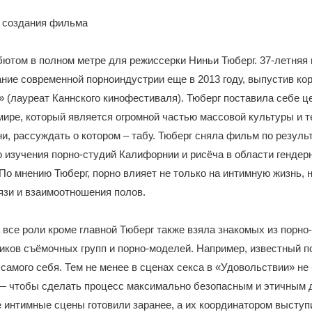
я создания фильма
ютом в полном метре для режиссерки Ниньи Тюберг. 37-летняя
ние современной порноиндустрии еще в 2013 году, выпустив ко
 (лауреат Каннского кинофестиваля). Тюберг поставила себе 
мире, который является огромной частью массовой культуры и т
ни, рассуждать о котором – табу. Тюберг сняла фильм по резуль
о изучения порно-студий Калифорнии и рисёча в области гендер
По мнению Тюберг, порно влияет не только на интимную жизнь, н
язи и взаимоотношения полов.
 все роли кроме главной Тюберг также взяла знакомых из порн
ников съёмочных групп и порно-моделей. Например, известный п
 самого себя. Тем не менее в сценах секса в «Удовольствии» не
— чтобы сделать процесс максимально безопасным и этичным 
е интимные сцены готовили заранее, а их координатором выступ