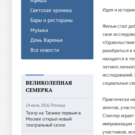
Афиша
Светская хроника
Идея и истори
Бары и рестораны
Фильм стал деб
Музыка
свое исследова
День Варенья
«Удовольствие»
Все новости
разобраться в 
находится в те
летнего личног
исследований. 
ВЕЛИКОЛЕПНАЯ
социальные св
СЕМЕРКА
Практически на
24 июль 2026, Пятница
агентов, участ
Театр на Таганке первым в
Спиглер играет
Москве открыл новый
импровизации 
театральный сезон
участников, вс