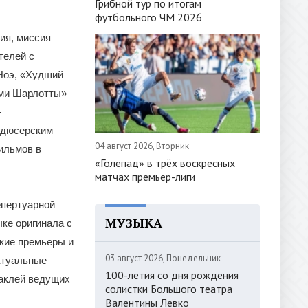
Грибной тур по итогам
футбольного ЧМ 2026
ия, миссия
телей с
Ноэ, «Худший
ами Шарлотты»
-
одюсерским
04 август 2026, Вторник
ильмов в
«Голепад» в трёх воскресных
матчах премьер-лиги
епертуарной
МУЗЫКА
ыке оригинала с
кие премьеры и
03 август 2026, Понедельник
ктуальные
100-летия со дня рождения
таклей ведущих
солистки Большого театра
Валентины Левко