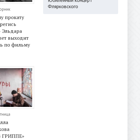
Флярковского
торник
у прокату
регись
 Эльдара
свет выходит
ь по фильму
ятница
лла
кова
 ГРИППЕ»