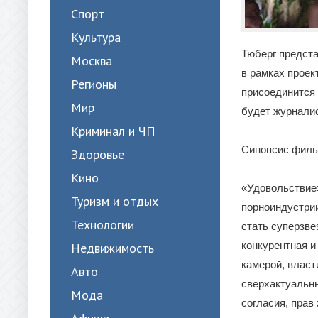
Спорт
Культура
Тюберг предста
Москва
в рамках проек
Регионы
присоединится
Мир
будет журналис
Криминал и ЧП
Синопсис фил
Здоровье
Кино
«Удовольствие»
Туризм и отдых
порноиндустрии
Технологии
стать суперзве
конкурентная и
Недвижимость
камерой, власт
Авто
сверхактуальны
Мода
согласия, прав