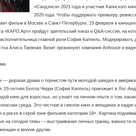
«Сандэнса» 2021 года и участник Каннского ки
2020 года. Чтобы поддержать премьеру, режисс
вит фильм в Москве и Санкт-Петербурге. 19 февраля в киноце
та «КАРО.Арт» пройдут зрительский показ и Q&A-сессия, на кот
 исполнительница главной роли София Каппель. Модерировать 
тка Алиса Таежная. Визит организуют компания Arthouse и виде
ьма
 — дерзкая драма о тернистом пути молодой шведки в америка
. 19-летняя Белла Черри (София Каппель) приезжает в Лос-Ан
здой кино для взрослых, но узнаёт на личном опыте о том, какая
 опасная среда. Это честное и смелое кино о женщинах в кадре 
и и риске в серой зоне фильмов категории 18+. Картина поднима
е на сегодня темы — выстраивания личных границ, важности п
 женщин и многие другие.