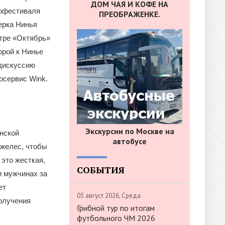
ДОМ ЧАЯ И КОФЕ НА
нофестиваля
ПРЕОБРАЖЕНКЕ.
ерка Нинья
нтре «Октябрь»
орой к Нинье
дискуссию
осервис Wink.
Экскурсии по Москве на
нской
автобусе
джелес, чтобы
 это жесткая,
СОБЫТИЯ
и мужчинах за
ет
05 август 2026, Среда
олучения
Грибной тур по итогам
футбольного ЧМ 2026