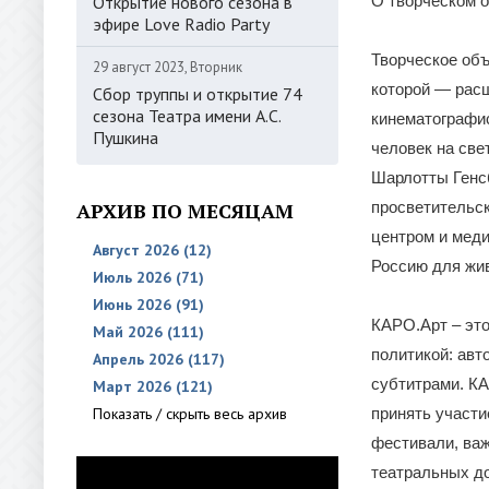
Открытие нового сезона в
О творческом о
эфире Love Radio Party
Творческое объ
29 август 2023, Вторник
которой — расш
Сбор труппы и открытие 74
сезона Театра имени А.С.
кинематографи
Пушкина
человек на све
Шарлотты Генсб
АРХИВ ПО МЕСЯЦАМ
просветительс
центром и меди
Август 2026 (12)
Россию для жи
Июль 2026 (71)
Июнь 2026 (91)
КАРО.Арт – это
Май 2026 (111)
политикой: авт
Апрель 2026 (117)
субтитрами. К
Март 2026 (121)
Показать / скрыть весь архив
принять участи
фестивали, ва
театральных дом