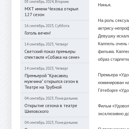
03 сентябрь 2024, Вторник
Нинья.
МХТ имени Чехова открыл
127 сезон
На роль сексу
16 сентябрь 2023, Суббота
актрису-непроф
Гоголь вечен!
Девушку искали
Каппель очень 
14 сентябрь 2023, Четверг
Светский показ премьеры
фильма. Каппел
спектакля «Собака на сене»
образ старлетк
14 сентябрь 2023, Четверг
Премьера «Удо
Премьерой "Красавец
мужчина" открылся сезон в
номинирован на
Театре на Трубной
Гётеборге «Уд
04 сентябрь 2023, Понедельник
Открытие сезона в театре
Фильм «Удоволь
Шиловского
эксклюзивно до
04 сентябрь 2023, Понедельник