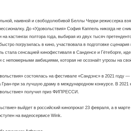
альной, наивной и свободолюбивой Беллы Черри режиссерка вз
ессионалку. До «Удовольствия» София Каппель никогда не сним
 на кастингах полтора года, выбирая из двух тысяч претендент
быстро погрузилась в кино, участвовала в подготовке сценария 
ь стала сенсацией кинофестиваля в Санденсе и Гётеборге, ид
и с непомерными амбициями, которая не осознаёт угрозы на сво
вольствия» состоялась на фестивале «Сандэнс» в 2021 году 
 Гран-при за лучшую драму в международном конкурсе. В 2021 
овольствие» получил приз ФИПРЕССИ.
ствие» выйдет в российский кинопрокат 23 февраля, а в марте
ступен на видеосервисе Wink.