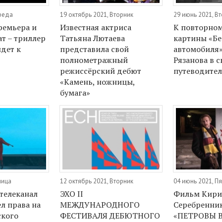
Среда
19 октябрь 2021, Вторник
29 июнь 2021, В
ремьера и
Известная актриса
К повторном
ат – триллер
Татьяна Лютаева
картины «Бе
идет к
представила свой
автомобиля»
полнометражный
Рязанова в 
режиссёрский дебют
путеводител
«Камень, ножницы,
бумага»
ница
12 октябрь 2021, Вторник
04 июнь 2021, П
телеканал
ЭХО II
Фильм Кири
л права на
МЕЖДУНАРОДНОГО
Серебренни
ского
ФЕСТИВАЛЯ ДЕБЮТНОГО
«ПЕТРОВЫ В