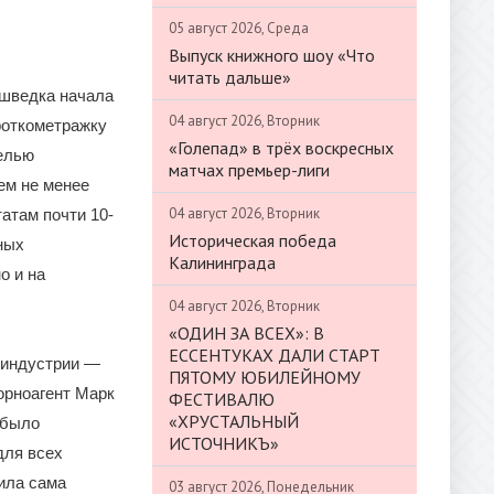
05 август 2026, Среда
Выпуск книжного шоу «Что
читать дальше»
 шведка начала
04 август 2026, Вторник
роткометражку
«Голепад» в трёх воскресных
целью
матчах премьер-лиги
ем не менее
04 август 2026, Вторник
татам почти 10-
Историческая победа
ных
Калининграда
о и на
04 август 2026, Вторник
«ОДИН ЗА ВСЕХ»: В
ЕССЕНТУКАХ ДАЛИ СТАРТ
о-индустрии —
ПЯТОМУ ЮБИЛЕЙНОМУ
орноагент Марк
ФЕСТИВАЛЮ
«ХРУСТАЛЬНЫЙ
 было
ИСТОЧНИКЪ»
для всех
ила сама
03 август 2026, Понедельник