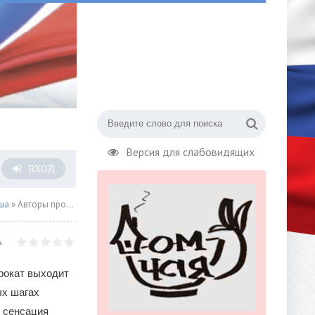
Версия для слабовидящих
ВХОД
ша
» Авторы провокационный драмы «Удовольствие» посетят Россию в честь премьеры. Для аудитории 18+
рокат выходит
х шагах
 сенсация