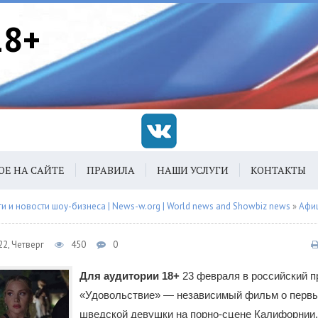
18+
ОЕ НА САЙТЕ
ПРАВИЛА
НАШИ УСЛУГИ
КОНТАКТЫ
 и новости шоу-бизнеса | News-w.org | World news and Showbiz news
»
Афи
2, Четверг
450
0
Для аудитории 18+
23 февраля в российский п
«Удовольствие» — независимый фильм о первы
шведской девушки на порно-сцене Калифорнии,