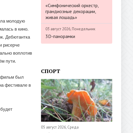
«Симфонический оркестр,
грандиозные декорации,
живая лошадь»
яла молодую
03 август 2026, Понедельник
алась в кино.
3D-панорамки
ок. Дебютантка
и рисерче
еально воплотив
ём пути.
СПОРТ
— фильм был
на фестивале в
 будет
05 август 2026, Среда