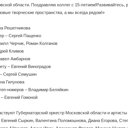
вской области. Поздравляю коллег с 15-летием!Развивайтесь, р
новые творческие пространства, а мы всегда рядом!»
ла Решетникова
ер – Сергей Пащенко
рилл Черчик, Роман Колганов
дрей Климов
Павел Амбарнов
ету – Евгений Виноградов
– Сергей Семушин
нна Гилунова
теп-номеров – Владимир Беляйкин
– Евгений Гомоной
аствуют Губернаторский оркестр Московской области и артисты
 Евгений Сыркин, Валентина Поломошнова, Диана Егорова, Сте