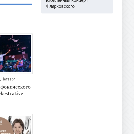
Флярковского
, Четверг
мфонического
kestraLive