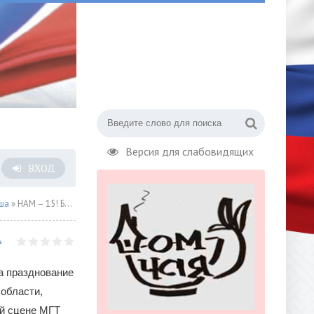
Версия для слабовидящих
ВХОД
ша
» НАМ – 15! Бенефис Губернаторского оркестра МО
а празднование
 области,
ой сцене МГТ