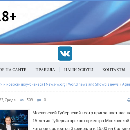
18+
ОЕ НА САЙТЕ
ПРАВИЛА
НАШИ УСЛУГИ
КОНТАКТЫ
 и новости шоу-бизнеса | News-w.org | World news and Showbiz news
»
Афи
22, Среда
309
0
Московский Губернский театр приглашает вас н
15-летия Губернаторского оркестра Московской
которое состоится 3 февраля в 19.00 на больш