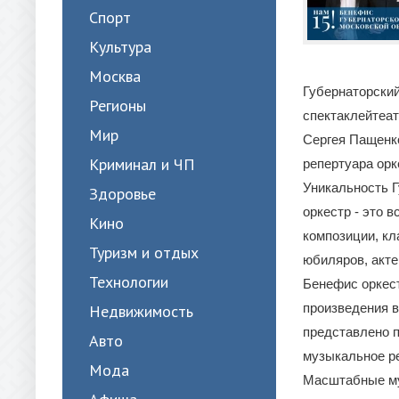
Спорт
Культура
Москва
Губернаторский
Регионы
спектаклейтеат
Мир
Сергея Пащенко
Криминал и ЧП
репертуара орк
Уникальность Г
Здоровье
оркестр - это 
Кино
композиции, кл
Туризм и отдых
юбиляров, акте
Технологии
Бенефис оркест
произведения в
Недвижимость
представлено п
Авто
музыкальное ре
Мода
Масштабные му