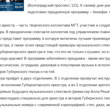
(Волгоградский проспект, 121). К своему дню р
подготовил праздничную программу – бенефис «
 оркестр – часть творческого коллектива МГТ, участник и созда
ра. В праздничном спектакле коллектив под управлением главн
 представит программу, в которую включены лучшие произведе
естра, а также эскиз предстоящей премьеры музыкального спек
убернаторского оркестра в том, что его не только слушают, но и
всегда красиво! В программе юбилейного праздника - яркие инст
ассическая, эстрадная, джазовая и популярная музыка в испол
ров Губернского театра и гостей.
ра пройдет в двух отделениях. В 1 отделении прозвучат инстр
 исполнении Губернаторского оркестра, а во 2 отделении зрите
ревью будущего музыкального спектакля (режиссер Алла Решет
вюсоздано специально для оркестра и актеров Губернского теа
зыкальные номера с современной хореографией, степ, джаз, а