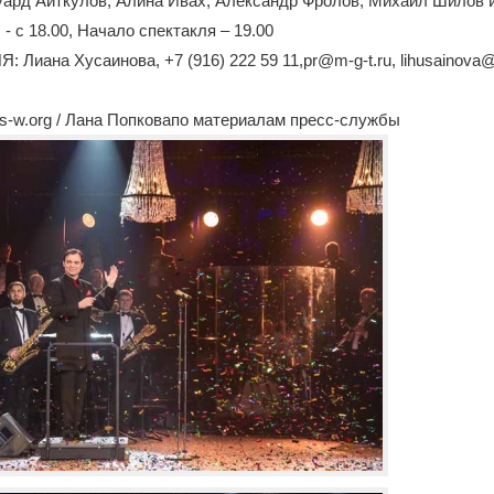
ард Айткулов, Алина Ивах, Александр Фролов, Михаил Шилов и
- с 18.00, Начало спектакля – 19.00
Лиана Хусаинова, +7 (916) 222 59 11,pr@m-g-t.ru, lihusainova
s-w.org / Лана Попковапо материалам пресс-службы