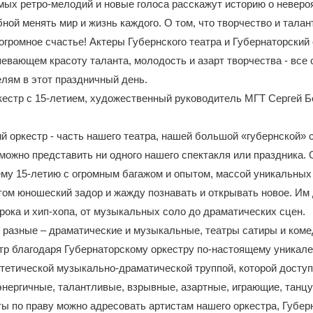
ых ретро-мелодий и новые голоса расскажут историю о неверо
ной менять мир и жизнь каждого. О том, что творчество и талант 
 огромное счастье! Актеры Губернского театра и Губернаторский 
певающем красоту таланта, молодость и азарт творчества - все
лям в этот праздничный день.
естр с 15-летием, художественный руководитель МГТ Сергей Б
й оркестр - часть нашего театра, нашей большой «губернской» с
можно представить ни одного нашего спектакля или праздника. 
му 15-летию с огромным багажом и опытом, массой уникальных
том юношеский задор и жажду познавать и открывать новое. Им 
 рока и хип-хопа, от музыкальных соло до драматических сцен.
разные – драматические и музыкальные, театры сатиры и коме
тр благодаря Губернаторскому оркестру по-настоящему уникале
нтетической музыкально-драматической труппой, которой дост
энергичные, талантливые, взрывные, азартные, играющие, танц
еты по праву можно адресовать артистам нашего оркестра, Губер