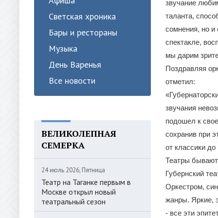
Афиша
звучание любим
Светская хроника
таланта, способ
сомнения, но и
Бары и рестораны
спектакле, вос
Музыка
мы дарим зрите
День Варенья
Поздравляя орк
Все новости
отметил:
«Губернаторски
звучания невоз
подошел к свое
ВЕЛИКОЛЕПНАЯ
сохранив при э
СЕМЕРКА
от классики до
Театры бывают 
24 июль 2026, Пятница
Губернский теа
Театр на Таганке первым в
Оркестром, си
Москве открыл новый
жанры. Яркие, 
театральный сезон
- все эти эпит