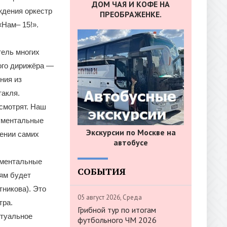
ДОМ ЧАЯ И КОФЕ НА
ождения оркестр
ПРЕОБРАЖЕНКЕ.
Нам– 15!».
тель многих
ого дирижёра —
ния из
такля.
 смотрят. Наш
рументальные
Экскурсии по Москве на
нении самих
автобусе
ументальные
СОБЫТИЯ
лям будет
никова). Это
05 август 2026, Среда
тра.
Грибной тур по итогам
ктуальное
футбольного ЧМ 2026