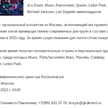
of a Down, Muse, Rammstein, Queen, Linkin Park, 
Michael Jackson, Led Zeppelin имногоедругое.
 — музыкальный коллектив из Москвы, исполняющий инструмен
нове хитов преимущественно современных рок-групп в составе
ван в 2015 году. За время существования дал почти сотню конце
азное время получал положительные отзывы и персональные од
, среди которых:Muse, ThirtySecondsto Mars, Placebo, Coldplay,
 Linkin Park.
мфонического оркестра RockestraLive
0 Moscow
2022 г, 19:00
Елизавета Павличева, +7(985) 831 37 76, liza.pv@gkdkreml.ru