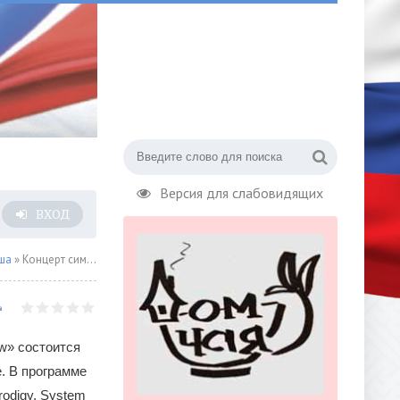
Версия для слабовидящих
ВХОД
ша
» Концерт симфонического оркестра RockestraLive
ow» состоится
. В программе
rodigy, System