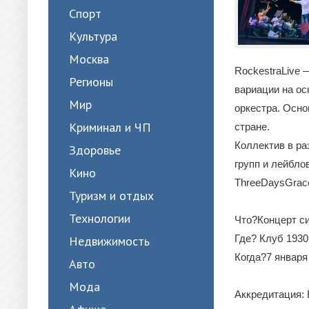
Спорт
Культура
Москва
RockestraLive
Регионы
вариации на ос
Мир
оркестра. Осно
Криминал и ЧП
стране.
Коллектив в р
Здоровье
групп и лейблов
Кино
ThreeDaysGrace,
Туризм и отдых
Технологии
Что?Концерт си
Где? Клуб 193
Недвижимость
Когда?7 января 
Авто
Мода
Аккредитация: 