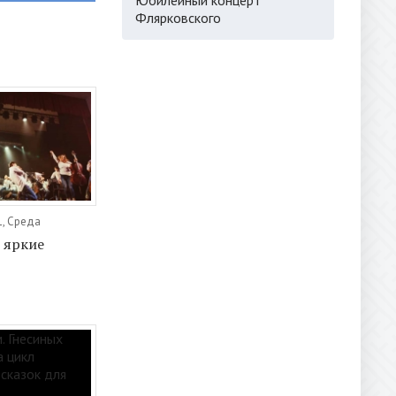
Флярковского
1, Среда
, яркие