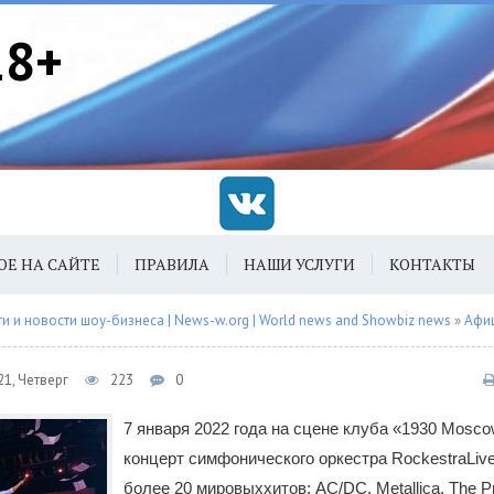
18+
ОЕ НА САЙТЕ
ПРАВИЛА
НАШИ УСЛУГИ
КОНТАКТЫ
 и новости шоу-бизнеса | News-w.org | World news and Showbiz news
»
Афи
1, Четверг
223
0
7 января 2022 года на сцене клуба «1930 Mosc
концерт симфонического оркестра RockestraLive
более 20 мировыххитов: AC/DC, Metallica, The P