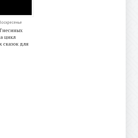
 Воскресенье
Гнесиных
а цикл
 сказок для