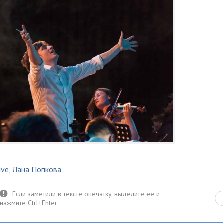
ive
,
Лана Попкова