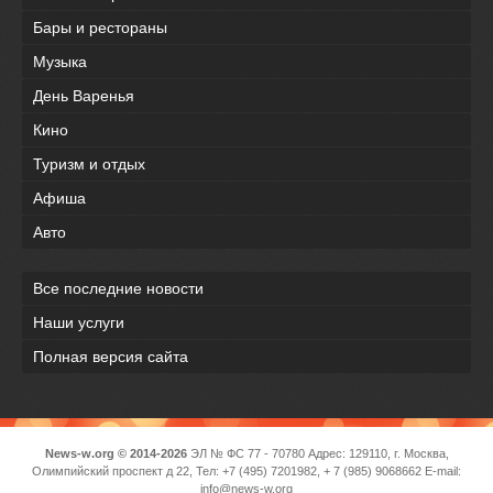
Бары и рестораны
Музыка
День Варенья
Кино
Туризм и отдых
Афиша
Авто
Все последние новости
Наши услуги
Полная версия сайта
News-w.org © 2014-2026
ЭЛ № ФС 77 - 70780 Адрес: 129110, г. Москва,
Олимпийский проспект д 22, Тел: +7 (495) 7201982, + 7 (985) 9068662 E-mail:
info@news-w.org