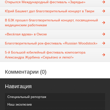
Открылся Международный фестиваль «Зарядье»
Юрий Башмет дал благотворительный концерт в Твери
В БЗК прошел благотворительный концерт, посвященный
медицинским работникам
«Весёлая вдова» в Омске
Благотворительный рок-фестиваль «Russian Woodstock»
5-й Большой юбилейный фестиваль композитора
Александра Журбина «Серьёзно и легко!»
Комментарии (0)
Навигация
Специальный репортаж
Наш эксклюзив