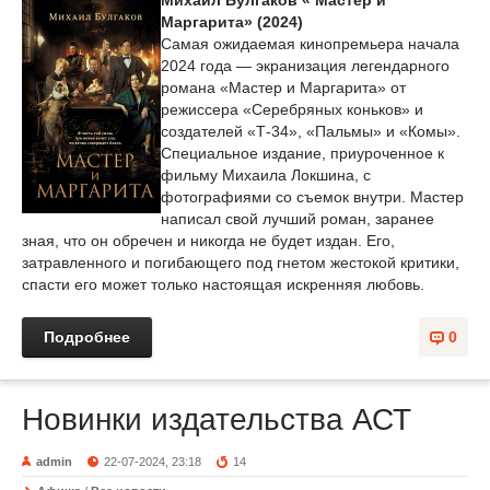
Михаил Булгаков « Мастер и
Маргарита» (2024)
Самая ожидаемая кинопремьера начала
2024 года — экранизация легендарного
романа «Мастер и Маргарита» от
режиссера «Серебряных коньков» и
создателей «Т-34», «Пальмы» и «Комы».
Специальное издание, приуроченное к
фильму Михаила Локшина, с
фотографиями со съемок внутри. Мастер
написал свой лучший роман, заранее
зная, что он обречен и никогда не будет издан. Его,
затравленного и погибающего под гнетом жестокой критики,
спасти его может только настоящая искренняя любовь.
Подробнее
0
Новинки издательства АСТ
admin
22-07-2024, 23:18
14