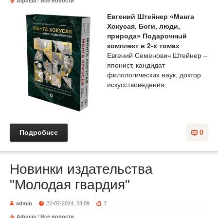
Афиша
/
Все новости
Евгений Штейнер «Манга
Хокусая. Боги, люди,
природа» Подарочный
комплект в 2-х томах
Евгений Семенович Штейнер –
японист, кандидат
филологических наук, доктор
искусствоведения.
Подробнее
0
Новинки издательства
"Молодая гвардия"
admin
22-07-2024, 23:09
7
Афиша
/
Все новости