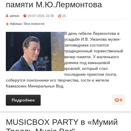
памяти М.Ю.Лермонтова
admin
24-07-2024, 22:28
15
Афиша
/
Все новости
В день гибели Лермонтова в
усадьбе И.В. Уманова музея-
заповедника состоится
традиционный торжественный
вечер памяти. У маленького
домика под камышовой
кровлей, который стал
последним приютом поэта,
соберутся поклонники его творчества, гости и жители
Кавказских Минеральных Вод.
Подробнее
0
MUSICBOX PARTY в «Мумий