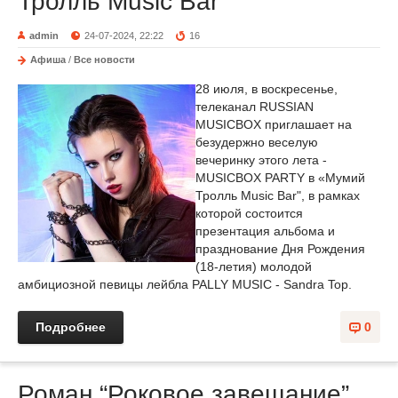
Тролль Music Bar"
admin
24-07-2024, 22:22
16
Афиша
/
Все новости
28 июля, в воскресенье,
телеканал RUSSIAN
MUSICBOX приглашает на
безудержно веселую
вечеринку этого лета -
MUSICBOX PARTY в «Мумий
Тролль Music Bar", в рамках
которой состоится
презентация альбома и
празднование Дня Рождения
(18-летия) молодой
амбициозной певицы лейбла PALLY MUSIC - Sandra Top.
Подробнее
0
Роман “Роковое завещание”