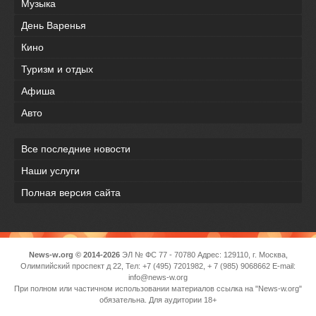
Музыка
День Варенья
Кино
Туризм и отдых
Афиша
Авто
Все последние новости
Наши услуги
Полная версия сайта
News-w.org © 2014-2026
ЭЛ № ФС 77 - 70780 Адрес: 129110, г. Москва,
Олимпийский проспект д 22, Тел: +7 (495) 7201982, + 7 (985) 9068662 E-mail:
info@news-w.org
При полном или частичном использовании материалов ссылка на "News-w.org"
обязательна. Для аудитории 18+