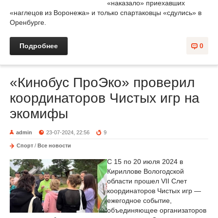
«наказало» приехавших
«наглецов из Воронежа» и только спартаковцы «сдулись» в
Оренбурге.
Подробнее
0
«Кинобус ПроЭко» проверил
координаторов Чистых игр на
экомифы
admin
23-07-2024, 22:56
9
Спорт
/
Все новости
С 15 по 20 июля 2024 в
Кириллове Вологодской
области прошел VII Слет
координаторов Чистых игр —
ежегодное событие,
объединяющее организаторов