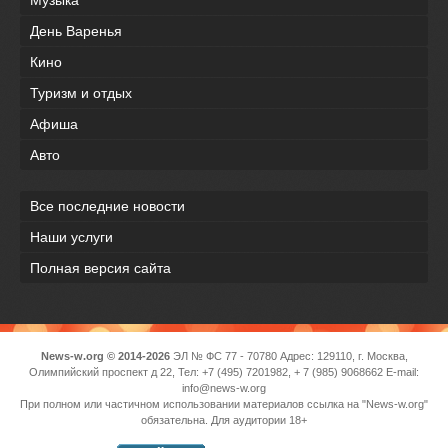
День Варенья
Кино
Туризм и отдых
Афиша
Авто
Все последние новости
Наши услуги
Полная версия сайта
News-w.org © 2014-2026
ЭЛ № ФС 77 - 70780 Адрес: 129110, г. Москва,
Олимпийский проспект д 22, Тел: +7 (495) 7201982, + 7 (985) 9068662 E-mail:
info@news-w.org
При полном или частичном использовании материалов ссылка на "News-w.org"
обязательна. Для аудитории 18+