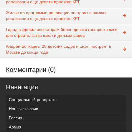
реализации еще девяти проектов КРТ
Жилье по программе реновации построят в рамках
реализации еще девяти проектов КРТ
Город выделил инвесторам более девяти гектаров земли
для строительства школ и детских садов
Андрей Бочкарев: 28 детских садов и школ построят в
Москве до конца года
Комментарии (0)
Навигация
Специальный репортаж
Наш эксклюзив
Россия
Армия