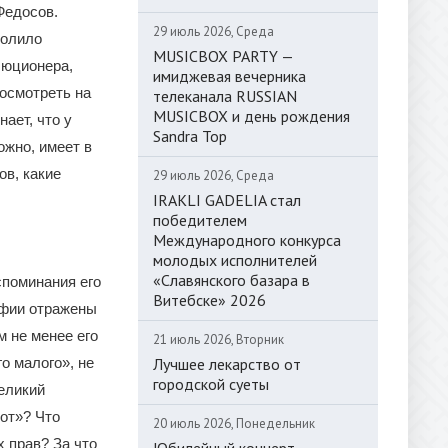
Федосов.
29 июль 2026, Среда
волило
MUSICBOX PARTY —
люционера,
имиджевая вечерника
посмотреть на
телеканала RUSSIAN
MUSICBOX и день рождения
ает, что у
Sandra Top
ожно, имеет в
ов, какие
29 июль 2026, Среда
IRAKLI GADELIA стал
победителем
Международного конкурса
молодых исполнителей
«Славянского базара в
споминания его
Витебске» 2026
афии отражены
м не менее его
21 июль 2026, Вторник
Лучшее лекарство от
о малого», не
городской суеты
еликий
от»? Что
20 июль 2026, Понедельник
х прав? За что
Юбилейный концерт