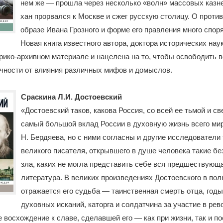
нем же — прошла через несколько «волн» массовых казне
хан прорвался к Москве и сжег русскую столицу. О проти
образе Ивана Грозного и форме его правления много споря
Новая книга известного автора, доктора исторических наук
ико-архивном материале и нацелена на то, чтобы освободить в
чности от влияния различных мифов и домыслов.
Сраскина Л.И. Достоевский
«Достоевский таков, какова Россия, со всей ее тьмой и св
самый большой вклад России в духовную жизнь всего мир
Н. Бердяева, но с ними согласны и другие исследователи
великого писателя, открывшего в душе человека такие бе
зла, каких не могла представить себе вся предшествующ
литература. В великих произведениях Достоевского в пол
отражается его судьба — таинственная смерть отца, годы
духовных исканий, каторга и солдатчина за участие в ре
е восхождение к славе, сделавшей его — как при жизни, так и п