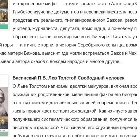
и откровенные мифы — этим и занялся автор Александр 
Глубокое изучение документов и переписки писателя поз
представить реального, «нелакированного» Бажова, рево
учителя, журналиста, депутата, домочадца, и по-новому 
образы его сказов, популярные во всём мире. Читатель узн
 горы — античные корни, а история Серебряного копытца, возм
ию матери Бажова, выяснит, где могли встречаться Бажов и Чех
ывали автора сказов с вождём народов и многое другое.
Басинский П.В. Лев Толстой Свободный человек
О Льве Толстом написаны десятки мемуаров, включая во
ближайших родственников, мельчайшие факты его биогр
в сотнях писем и дневниковых записей современников. Те
жизнь продолжает оставаться загадкой. Как из «пустяшног
получившего систематического образования, получился в
писатель и философ? Что означал его «духовный перевор
побудило его отказаться от собственности и литературны