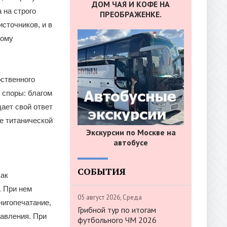
ДОМ ЧАЯ И КОФЕ НА
 на строго
ПРЕОБРАЖЕНКЕ.
сточников, и в
ному
рственного
 споры: благом
дает свой ответ
не титанической
Экскурсии по Москве на
автобусе
СОБЫТИЯ
как
. При нем
05 август 2026, Среда
нигопечатание,
Грибной тур по итогам
авления. При
футбольного ЧМ 2026