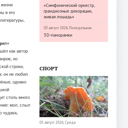
«Симфонический оркестр,
 жизни
грандиозные декорации,
ы в его
живая лошадь»
литературы,
03 август 2026, Понедельник
3D-панорамки
рят»
шёл как автор
анров, но
ской строки,
СПОРТ
а: он не любил
рёные, однако
ушкой
дит столь много
ние: мол, слыл
о чудака,
05 август 2026, Среда