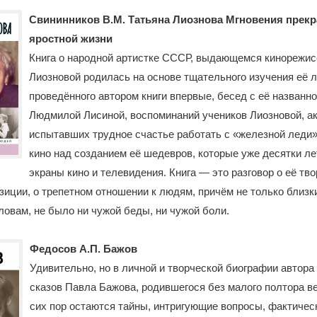
Свининников В.М. Татьяна Лиознова Мгновения прекр
яростной жизни
Книга о народной артистке СССР, выдающемся кинорежис
Лиозновой родилась на основе тщательного изучения её л
проведённого автором книги впервые, бесед с её названн
Людмилой Лисиной, воспоминаний учеников Лиозновой, ак
испытавших трудное счастье работать с «железной леди»
кино над созданием её шедевров, которые уже десятки ле
экраны кино и телевидения. Книга — это разговор о её тво
зиции, о трепетном отношении к людям, причём не только близки
овам, не было ни чужой беды, ни чужой боли.
Федосов А.П. Бажов
Удивительно, но в личной и творческой биографии автора
сказов Павла Бажова, родившегося без малого полтора ве
сих пор остаются тайны, интригующие вопросы, фактичес