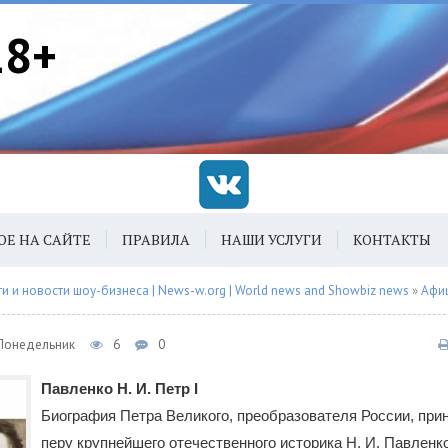
18+
ОЕ НА САЙТЕ
ПРАВИЛА
НАШИ УСЛУГИ
КОНТАКТЫ
 и новости шоу-бизнеса | News-w.org | World news and Showbiz news
»
Афи
 Понедельник
6
0
Павленко Н. И. Петр I
Биография Петра Великого, преобразователя России, пр
перу крупнейшего отечественного историка Н. И. Павленко