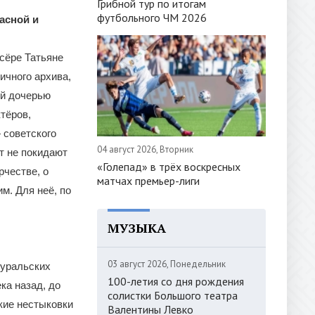
Грибной тур по итогам
футбольного ЧМ 2026
асной и
сёре Татьяне
ичного архива,
ой дочерью
тёров,
 советского
04 август 2026, Вторник
т не покидают
«Голепад» в трёх воскресных
рчестве, о
матчах премьер-лиги
м. Для неё, по
МУЗЫКА
03 август 2026, Понедельник
 уральских
100-летия со дня рождения
ка назад, до
солистки Большого театра
кие нестыковки
Валентины Левко