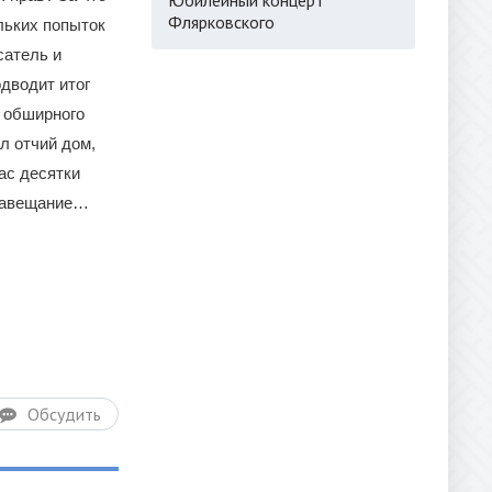
Флярковского
льких попыток
сатель и
дводит итог
е обширного
л отчий дом,
ас десятки
 завещание…
Обсудить