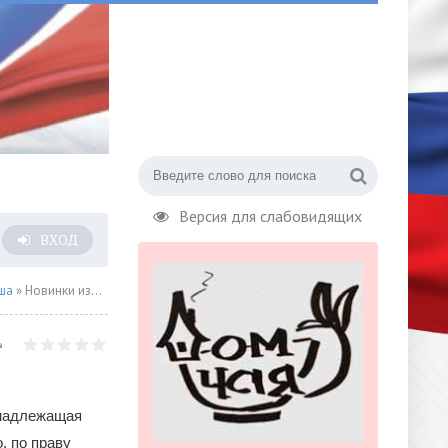
Версия для слабовидящих
ВХОД
ша
» Новинки издательства "Молодая гвардия"
инадлежащая
, по праву