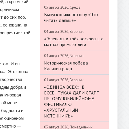
й, а крымский
05 август 2026, Среда
воречивом
Выпуск книжного шоу «Что
т до сих пор.
читать дальше»
, основана на
04 август 2026, Вторник
осприятие этой
«Голепад» в трёх воскресных
матчах премьер-лиги
04 август 2026, Вторник
Историческая победа
етом. И он —
Калининграда
а». Это слова
 творчества
04 август 2026, Вторник
«ОДИН ЗА ВСЕХ»: В
здны добра и
ЕССЕНТУКАХ ДАЛИ СТАРТ
ая мировая
ПЯТОМУ ЮБИЛЕЙНОМУ
ной мере
ФЕСТИВАЛЮ
«ХРУСТАЛЬНЫЙ
 бедности и
ИСТОЧНИКЪ»
волюционном
осмертно —
03 август 2026, Понедельник