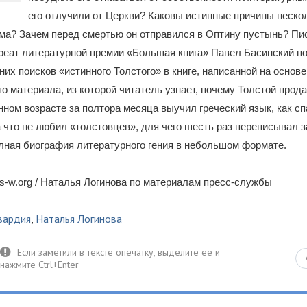
его отлучили от Церкви? Каковы истинные причины неско
ома? Зачем перед смертью он отправился в Оптину пустынь? Пи
реат литературной премии «Большая книга» Павел Басинский по
них поисков «истинного Толстого» в книге, написанной на основ
о материала, из которой читатель узнает, почему Толстой прода
нном возрасте за полтора месяца выучил греческий язык, как сп
 что не любил «толстовцев», для чего шесть раз переписывал
лная биография литературного гения в небольшом формате.
-w.org / Наталья Логинова по материалам пресс-службы
вардия
,
Наталья Логинова