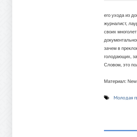
его ухода из д
журналист, лау
своих многолет
документальног
зачем в прекло
голодающих, за
Словом, это по
Материал: News
Молодая г