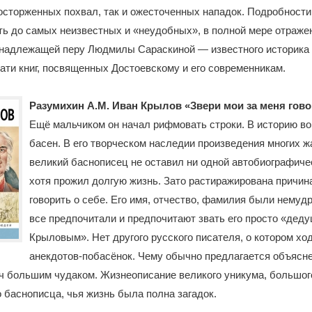
осторженных похвал, так и ожесточенных нападок. Подробности
ть до самых неизвестных и «неудобных», в полной мере отражен
инадлежащей перу Людмилы Сараскиной — известного историка 
ати книг, посвященных Достоевскому и его современникам.
Разумихин А.М. Иван Крылов «Звери мои за меня гово
Ещё мальчиком он начал рифмовать строки. В историю во
басен. В его творческом наследии произведения многих ж
великий баснописец не оставил ни одной автобиографиче
хотя прожил долгую жизнь. Зато растиражирована причин
говорить о себе. Его имя, отчество, фамилия были немуд
все предпочитали и предпочитают звать его просто «дед
Крыловым». Нет другого русского писателя, о котором хо
анекдотов-побасёнок. Чему обычно предлагается объясне
ч большим чудаком. Жизнеописание великого уникума, большог
 баснописца, чья жизнь была полна загадок.