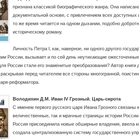
признана классикой биографического жанра. Она написана
документальной основе, с привлечением всех доступных и
то же время читается на одном дыхании, подобно доброт
историческому роману.
Личность Петра I, как, наверное, ни одного другого госуда
рии России, вызывает и по сей день неутихающие ожесточенные
для России стали его знаменитые преобразования? Автор книги 
, раскрывая перед читателем все стороны многогранной, поисти
царя-реформатора.
Володихин Д.М. Иван IV Грозный. Царь-сирота
С именем первого русского царя Ивана Грозного связаны 
величественные, так и мрачные страницы истории России
Россия присоединила новые обширные владения, ввела к
создала централизованную систему государственного упр