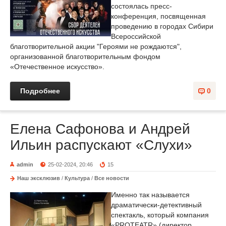
состоялась пресс-
конференция, посвященная
проведению в городах Сибири
Всероссийской
благотворительной акции "Героями не рождаются",
организованной благотворительным фондом
«Отечественное искусство».
Подробнее
0
Елена Сафонова и Андрей
Ильин распускают «Слухи»
admin
25-02-2024, 20:46
15
Наш эксклюзив
/
Культура
/
Все новости
Именно так называется
драматически-детективный
спектакль, который компания
«PROTEATR» (директор