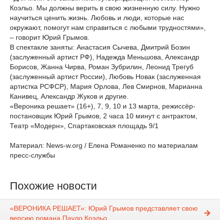
Коэльо. Мы должны верить в свою жизненную силу. Нужно
научиться ценить жизнь. Любовь и люди, которые нас
окружают, помогут нам справиться с любыми трудностями»,
– говорит Юрий Грымов.
В спектакле заняты: Анастасия Сычева, Дмитрий Бозин
(заслуженный артист РФ), Надежда Меньшова, Александр
Борисов, Жанна Чирва, Роман Зубрилин, Леонид Трегуб
(заслуженный артист России), Любовь Новак (заслуженная
артистка РСФСР), Мария Орлова, Лев Смирнов, Марианна
Канивец, Александр Жуков и другие.
«Вероника решает» (16+), 7, 9, 10 и 13 марта, режиссёр-
постановщик Юрий Грымов, 2 часа 10 минут с антрактом,
Театр «Модерн», Спартаковская площадь 9/1
Материал: News-w.org / Елена Романенко по материалам
пресс-службы
Похожие новости
«ВЕРОНИКА РЕШАЕТ»: Юрий Грымов представляет свою
версию романа Пауло Коэльо