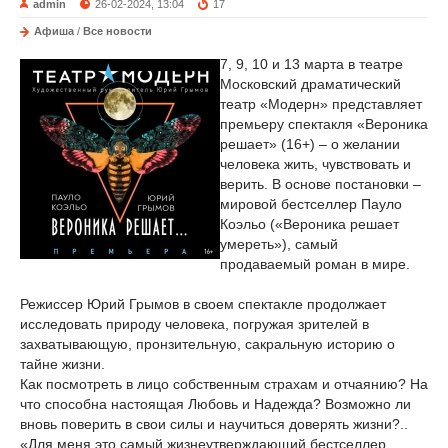
admin
26-02-2024, 13:04
17
Афиша
/
Все новости
7, 9, 10 и 13 марта в театре
Московский драматический
театр «Модерн» представляет
премьеру спектакля «Вероника
решает» (16+) – о желании
человека жить, чувствовать и
верить. В основе постановки –
мировой бестселлер Пауло
Коэльо («Вероника решает
умереть»), самый
продаваемый роман в мире.
Режиссер Юрий Грымов в своем спектакле продолжает
исследовать природу человека, погружая зрителей в
захватывающую, пронзительную, сакральную историю о
тайне жизни.
Как посмотреть в лицо собственным страхам и отчаянию? На
что способна настоящая Любовь и Надежда? Возможно ли
вновь поверить в свои силы и научиться доверять жизни?..
«Для меня это самый жизнеутверждающий бестселлер