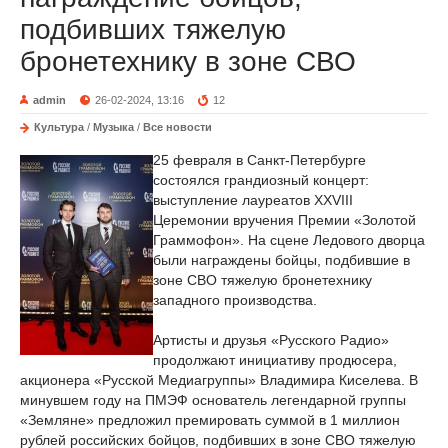
подбивших тяжелую
бронетехнику в зоне СВО
admin
26-02-2024, 13:16
12
Культура
/
Музыка
/
Все новости
25 февраля в Санкт-Петербурге
состоялся грандиозный концерт:
выступление лауреатов XXVIII
Церемонии вручения Премии «Золотой
Граммофон». На сцене Ледового дворца
были награждены бойцы, подбившие в
зоне СВО тяжелую бронетехнику
западного производства.
Артисты и друзья «Русского Радио»
продолжают инициативу продюсера,
акционера «Русской Медиагруппы» Владимира Киселева. В
минувшем году на ПМЭФ основатель легендарной группы
«Земляне» предложил премировать суммой в 1 миллион
рублей российских бойцов, подбивших в зоне СВО тяжелую