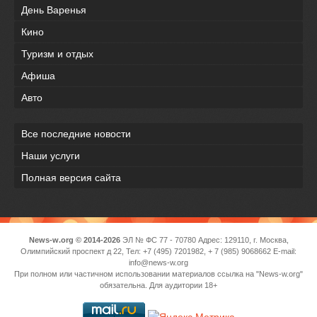
День Варенья
Кино
Туризм и отдых
Афиша
Авто
Все последние новости
Наши услуги
Полная версия сайта
News-w.org © 2014-2026
ЭЛ № ФС 77 - 70780 Адрес: 129110, г. Москва,
Олимпийский проспект д 22, Тел: +7 (495) 7201982, + 7 (985) 9068662 E-mail:
info@news-w.org
При полном или частичном использовании материалов ссылка на "News-w.org"
обязательна. Для аудитории 18+