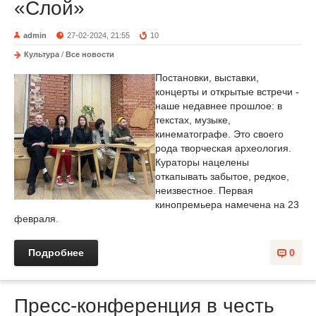
«Слой»
admin
27-02-2024, 21:55
10
Культура
/
Все новости
Постановки, выставки,
концерты и открытые встречи -
наше недавнее прошлое: в
текстах, музыке,
кинематографе. Это своего
рода творческая археология.
Кураторы нацелены
откапывать забытое, редкое,
неизвестное. Первая
кинопремьера намечена на 23
февраля.
Подробнее
0
Пресс-конференция в честь