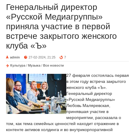
Генеральный директор
«Русской Медиагруппы»
приняла участие в первой
встрече закрытого женского
клуба «Ъ»
admin
27-02-2024, 21:25
7
Культура
/
Музыка
/
Все новости
27 февраля состоялась первая
в этом году встреча закрытого
женского клуба «Ъ».
Генеральный директор
«Русской Медиагруппы»
Любовь Маляревская,
принявшая участие в
мероприятии, рассказала о
том, как тема семейных ценностей находит отражение в
контенте активов холдинга и во внутрикорпоративной