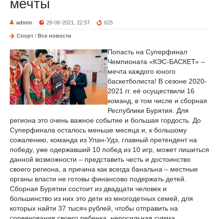
мечты
admin
28-06-2021, 22:57
625
Спорт
/
Все новости
Попасть на Суперфинал
Чемпионата «КЭС-БАСКЕТ» –
мечта каждого юного
баскетболиста! В сезоне 2020-
2021 гг. её осуществили 16
команд, в том числе и сборная
Республики Бурятия. Для
региона это очень важное событие и большая гордость. До
Суперфинала осталось меньше месяца и, к большому
сожалению, команда из Улан-Удэ, главный претендент на
победу, уже одержавший 10 побед из 10 игр, может лишиться
данной возможности – представить честь и достоинство
своего региона, а причина как всегда банальна – местные
органы власти не готовы финансово подержать детей.
Сборная Бурятии состоит из двадцати человек и
большинство из них это дети из многодетных семей, для
которых найти 37 тысяч рублей, чтобы отправить на
соревнования своего ребенка, непосильная сумма.