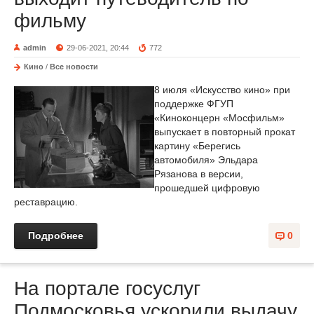
фильму
admin
29-06-2021, 20:44
772
Кино
/
Все новости
8 июля «Искусство кино» при
поддержке ФГУП
«Киноконцерн «Мосфильм»
выпускает в повторный прокат
картину «Берегись
автомобиля» Эльдара
Рязанова в версии,
прошедшей цифровую
реставрацию.
Подробнее
0
На портале госуслуг
Подмосковья ускорили выдачу