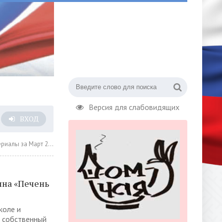
Версия для слабовидящих
ВХОД
за Март 2021 года » Страница 14
на «Печень
коле и
ь собственный