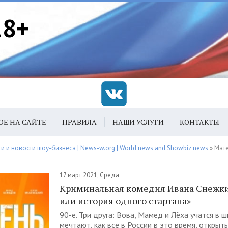
18+
ОЕ НА САЙТЕ
ПРАВИЛА
НАШИ УСЛУГИ
КОНТАКТЫ
 и новости шоу-бизнеса | News-w.org | World news and Showbiz news
» Материалы 
17 март 2021, Среда
Криминальная комедия Ивана Снежки
или история одного стартапа»
90-е. Три друга: Вова, Мамед и Лёха учатся в ш
мечтают, как все в России в это время, открыт