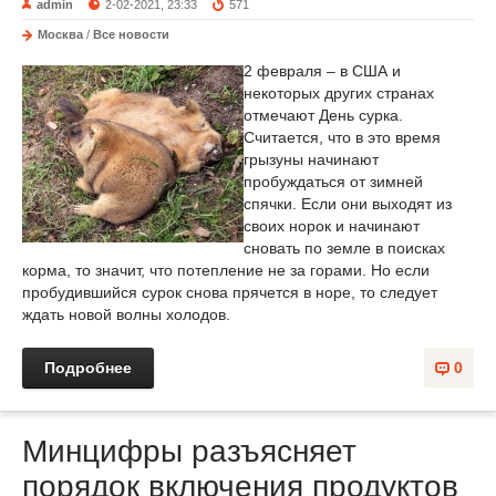
admin
2-02-2021, 23:33
571
Москва
/
Все новости
2 февраля – в США и
некоторых других странах
отмечают День сурка.
Считается, что в это время
грызуны начинают
пробуждаться от зимней
спячки. Если они выходят из
своих норок и начинают
сновать по земле в поисках
корма, то значит, что потепление не за горами. Но если
пробудившийся сурок снова прячется в норе, то следует
ждать новой волны холодов.
Подробнее
0
Минцифры разъясняет
порядок включения продуктов