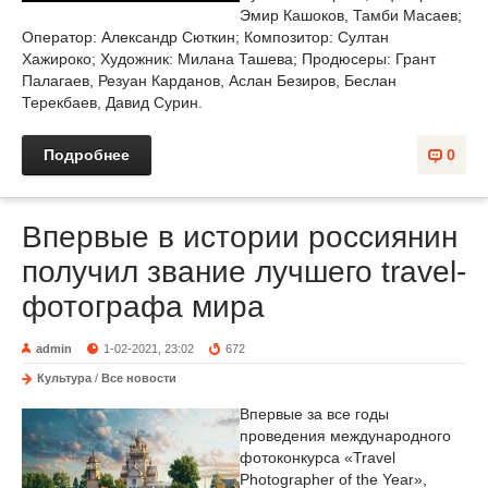
Эмир Кашоков, Тамби Масаев;
Оператор: Александр Сюткин; Композитор: Султан
Хажироко; Художник: Милана Ташева; Продюсеры: Грант
Палагаев, Резуан Карданов, Аслан Безиров, Беслан
Терекбаев, Давид Сурин.
Подробнее
0
Впервые в истории россиянин
получил звание лучшего travel-
фотографа мира
admin
1-02-2021, 23:02
672
Культура
/
Все новости
Впервые за все годы
проведения международного
фотоконкурса «Travel
Photographer of the Year»,