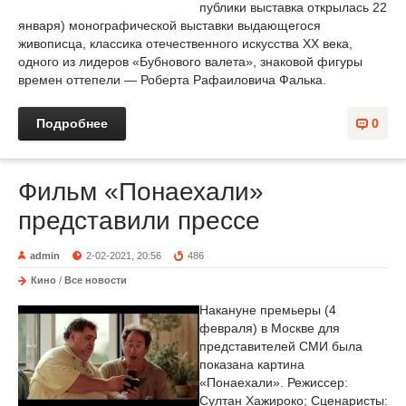
публики выставка открылась 22
января) монографической выставки выдающегося
живописца, классика отечественного искусства ХХ века,
одного из лидеров «Бубнового валета», знаковой фигуры
времен оттепели — Роберта Рафаиловича Фалька.
Подробнее
0
Фильм «Понаехали»
представили прессе
admin
2-02-2021, 20:56
486
Кино
/
Все новости
Накануне премьеры (4
февраля) в Москве для
представителей СМИ была
показана картина
«Понаехали». Режиссер:
Султан Хажироко; Сценаристы: