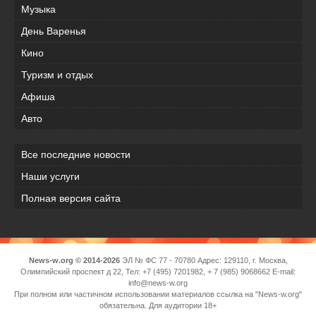
Музыка
День Варенья
Кино
Туризм и отдых
Афиша
Авто
Все последние новости
Наши услуги
Полная версия сайта
News-w.org © 2014-2026
ЭЛ № ФС 77 - 70780 Адрес: 129110, г. Москва,
Олимпийский проспект д 22, Тел: +7 (495) 7201982, + 7 (985) 9068662 E-mail:
info@news-w.org
При полном или частичном использовании материалов ссылка на "News-w.org"
обязательна. Для аудитории 18+