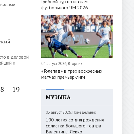
Грибной тур по итогам
авилами
футбольного ЧМ 2026
ский
сто в деловой
ейший и
04 август 2026, Вторник
«Голепад» в трёх воскресных
матчах премьер-лиги
18
19
МУЗЫКА
03 август 2026, Понедельник
100-летия со дня рождения
солистки Большого театра
Валентины Левко