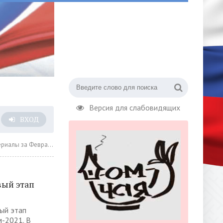
Версия для слабовидящих
ВХОД
а Февраль 2021 года » Страница 17
вый этап
ый этап
-2021. В