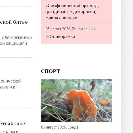
«Симфонический оркестр,
грандиозные декорации,
живая лошадь»
ской битве
03 август 2026, Понедельник
3D-панорамки
 для москвички
рой защищали
СПОРТ
фонический
авили в
етьяковке
05 август 2026, Среда
ые залы и