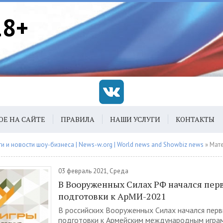
18+
ОЕ НА САЙТЕ
ПРАВИЛА
НАШИ УСЛУГИ
КОНТАКТЫ
 и новости шоу-бизнеса | News-w.org | World news and Showbiz news
» Материалы з
03 февраль 2021, Среда
В Вооруженных Силах РФ начался пер
подготовки к АрМИ-2021
В российских Вооруженных Силах начался перв
подготовки к Армейским международным играм