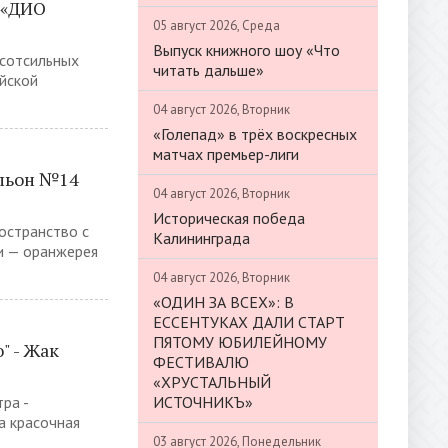
я «ДИО
05 август 2026, Среда
Выпуск книжного шоу «Что
исотсильных
читать дальше»
ийской
04 август 2026, Вторник
«Голепад» в трёх воскресных
матчах премьер-лиги
ильон №14
04 август 2026, Вторник
Историческая победа
остранство с
Калининграда
и — оранжерея
04 август 2026, Вторник
«ОДИН ЗА ВСЕХ»: В
ЕССЕНТУКАХ ДАЛИ СТАРТ
ПЯТОМУ ЮБИЛЕЙНОМУ
" - Жак
ФЕСТИВАЛЮ
«ХРУСТАЛЬНЫЙ
ИСТОЧНИКЪ»
ра -
а красочная
03 август 2026, Понедельник