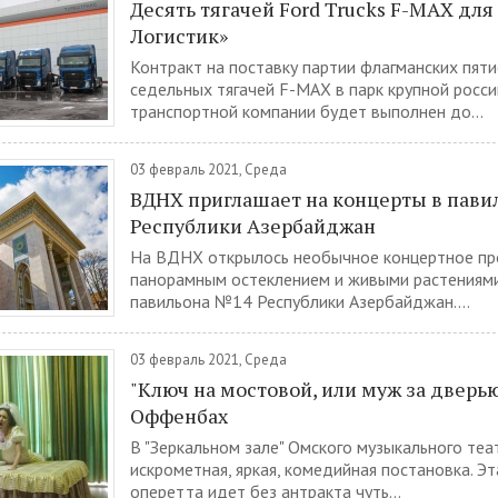
Десять тягачей Ford Trucks F-MAX дл
Логистик»
Контракт на поставку партии флагманских пят
седельных тягачей F-MAX в парк крупной росс
транспортной компании будет выполнен до...
03 февраль 2021, Среда
ВДНХ приглашает на концерты в пав
Республики Азербайджан
На ВДНХ открылось необычное концертное пр
панорамным остеклением и живыми растениям
павильона №14 Республики Азербайджан....
03 февраль 2021, Среда
"Ключ на мостовой, или муж за дверью
Оффенбах
В "Зеркальном зале" Омского музыкального теат
искрометная, яркая, комедийная постановка. Эт
оперетта идет без антракта чуть...