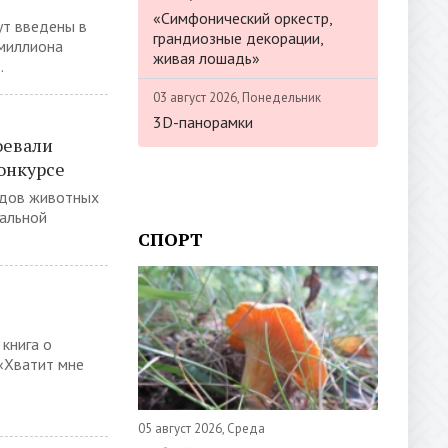
«Симфонический оркестр,
ут введены в
грандиозные декорации,
миллиона
живая лошадь»
.
03 август 2026, Понедельник
3D-панорамки
оевали
онкурсе
идов животных
уальной
СПОРТ
книга о
«Хватит мне
05 август 2026, Среда