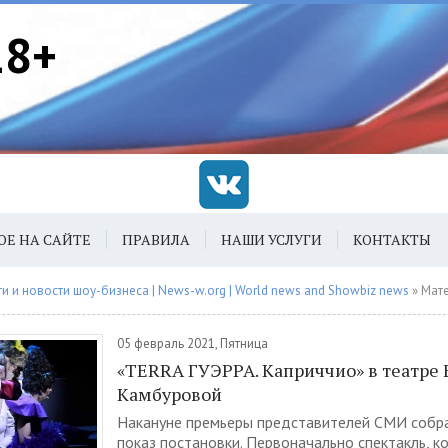
18+
ОЕ НА САЙТЕ
ПРАВИЛА
НАШИ УСЛУГИ
КОНТАКТЫ
 и новости шоу-бизнеса | News-w.org | World news and Showbiz news
» Материалы з
05 февраль 2021, Пятница
«TERRA ГУЭРРА. Каприччио» в театре
Камбуровой
Накануне премьеры представителей СМИ собра
показ постановки. Первоначально спектакль, к