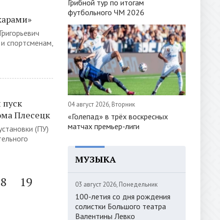
Грибной тур по итогам
футбольного ЧМ 2026
карами»
Григорьевич
 и спортсменам,
 пуск
04 август 2026, Вторник
ома Плесецк
«Голепад» в трёх воскресных
матчах премьер-лиги
 установки (ПУ)
тельного
МУЗЫКА
18
19
03 август 2026, Понедельник
100-летия со дня рождения
солистки Большого театра
Валентины Левко