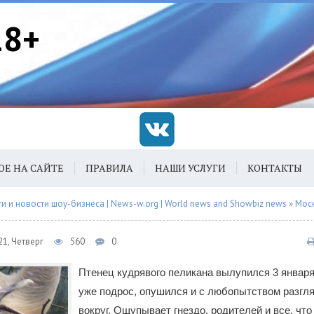
18+
ОЕ НА САЙТЕ
ПРАВИЛА
НАШИ УСЛУГИ
КОНТАКТЫ
 и новости шоу-бизнеса | News-w.org | World news and Showbiz news
»
Мос
1, Четверг
560
0
Птенец кудрявого пеликана вылупился 3 января
уже подрос, опушился и с любопытством разгл
вокруг. Ощупывает гнездо, родителей и все, что