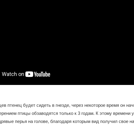
ев птенец будет сидеть в гнезде, через некоторое время он нач
ерением птицы обзаводятся только к 3 годам. К этому времени у
рявые перья на голове, благодаря которым вид получил свое на