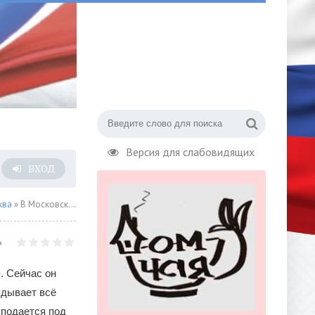
Версия для слабовидящих
ВХОД
ква
» В Московском зоопарке вылупился птенец кудрявого пеликана
. Сейчас он
ядывает всё
 подается под