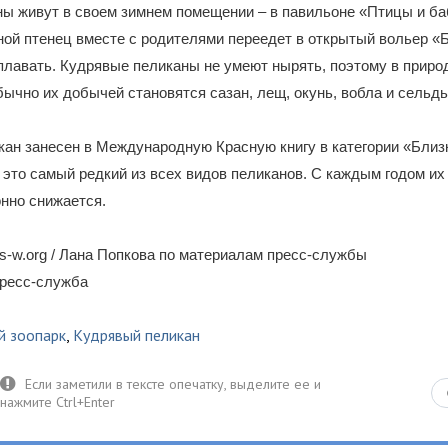
ы живут в своем зимнем помещении – в павильоне «Птицы и ба
ной птенец вместе с родителями переедет в открытый вольер «Б
плавать. Кудрявые пеликаны не умеют нырять, поэтому в приро
ычно их добычей становятся сазан, лещ, окунь, вобла и сельдь
ан занесен в Международную Красную книгу в категории «Близк
 это самый редкий из всех видов пеликанов. С каждым годом их
нно снижается.
-w.org / Лана Попкова по материалам пресс-службы
пресс-служба
й зоопарк
,
Кудрявый пеликан