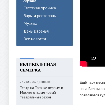
Афиша
Светская хроника
Бары и рестораны
Музыка
День Варенья
Все новости
ВЕЛИКОЛЕПНАЯ
СЕМЕРКА
24 июль 2026, Пятница
Ещё пару месяц
Театр на Таганке первым в
ноги. Белым оп
Москве открыл новый
появляются куд
театральный сезон