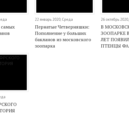
реда
22 январь 2020, Среда
26 октябрь 2020
 самых
Пернатые Четверняшки:
В МОСКОВС
анов
Пополнение у больших
ЗООПАРКЕ В
бакланов из московского
ЛЕТ ПОЯВИЛ
зоопарка
ПТЕНЦЫ ФА
реда
РСКОГО
СТОРИЯ