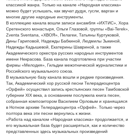
классикой жанра. Только на канале «Народная классика»
можно будет услышать, как звучат дудук, гусли, варган и
многие другие народные инструменты.
В коллекцию канала вошли записи ансамбля «ИХТИС», Хора
Сретенского монастыря, Ольги Глазовой, группы «Bai-Terek»,
Zventa Sventana, «ХВОЯ», Пелагеи, Татьяны Куртуковой,
Дины Гариповой, Надежды Бабкиной, Людмилы Зыкиной,
Надежды Кадышевой, Екатерины Шавриной, а также
Академического оркестра русских народных инструментов
имени Некрасова. База канала подготовлена при участии
фирмы «Мелодия», Гильдии межэтнической журналистики и
Российского музыкального союза.
В музыкальную базу канала вошли и редкие произведения.
Так, Академический хор русской песни Телерадиоцентра
«Орфей» осуществил запись крестьянских песен Тамбовской
губернии XIX века, а основанием послужила книга песен,
собранная композитором Василием Орловым и хранящаяся
в Нотном архиве Телерадиоцентра «Орфей». Только через
полтора века эти песни вернулись к жизни.
«Работа над каналом «Народная классика» продолжается, и
его музыкальная база будет расширяться, как и количество
представленных здесь музыкальных произведений