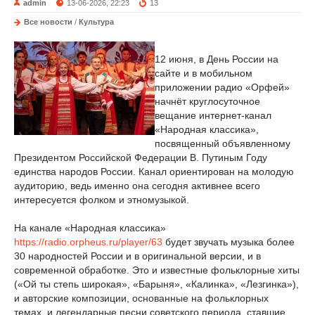
admin
13-06-2026, 22:23
13
Все новости
/
Культура
12 июня, в День России на
сайте и в мобильном
приложении радио «Орфей»
начнёт круглосуточное
вещание интернет-канал
«Народная классика»,
посвященный объявленному
Президентом Российской Федерации В. Путиным Году
единства народов России. Канал ориентирован на молодую
аудиторию, ведь именно она сегодня активнее всего
интересуется фолком и этномузыкой.
На канале «Народная классика»
https://radio.orpheus.ru/player/63
будет звучать музыка более
30 народностей России и в оригинальной версии, и в
современной обработке. Это и известные фольклорные хиты
(«Ой ты степь широкая», «Барыня», «Калинка», «Лезгинка»),
и авторские композиции, основанные на фольклорных
темах, и легендарные песни советского периода, ставшие