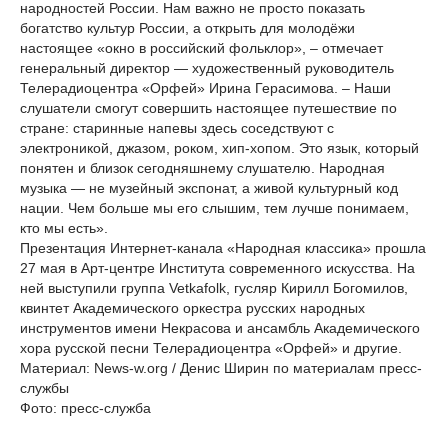
народностей России. Нам важно не просто показать
богатство культур России, а открыть для молодёжи
настоящее «окно в российский фольклор», – отмечает
генеральный директор — художественный руководитель
Телерадиоцентра «Орфей» Ирина Герасимова. – Наши
слушатели смогут совершить настоящее путешествие по
стране: старинные напевы здесь соседствуют с
электроникой, джазом, роком, хип-хопом. Это язык, который
понятен и близок сегодняшнему слушателю. Народная
музыка — не музейный экспонат, а живой культурный код
нации. Чем больше мы его слышим, тем лучше понимаем,
кто мы есть».
Презентация Интернет-канала «Народная классика» прошла
27 мая в Арт-центре Института современного искусства. На
ней выступили группа Vetkafolk, гусляр Кирилл Богомилов,
квинтет Академического оркестра русских народных
инструментов имени Некрасова и ансамбль Академического
хора русской песни Телерадиоцентра «Орфей» и другие.
Материал: News-w.org / Денис Ширин по материалам пресс-
службы
Фото: пресс-служба