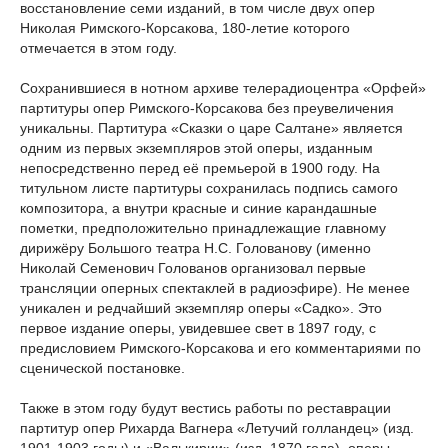
восстановление семи изданий, в том числе двух опер
Николая Римского-Корсакова, 180-летие которого
отмечается в этом году.
Сохранившиеся в нотном архиве телерадиоцентра «Орфей»
партитуры опер Римского-Корсакова без преувеличения
уникальны. Партитура «Сказки о царе Салтане» является
одним из первых экземпляров этой оперы, изданным
непосредственно перед её премьерой в 1900 году. На
титульном листе партитуры сохранилась подпись самого
композитора, а внутри красные и синие карандашные
пометки, предположительно принадлежащие главному
дирижёру Большого театра Н.С. Голованову (именно
Николай Семенович Голованов организовал первые
трансляции оперных спектаклей в радиоэфире). Не менее
уникален и редчайший экземпляр оперы «Садко». Это
первое издание оперы, увидевшее свет в 1897 году, с
предисловием Римского-Корсакова и его комментариями по
сценической постановке.
Также в этом году будут вестись работы по реставрации
партитур опер Рихарда Вагнера «Летучий голландец» (изд.