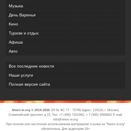
Музыка
День Варенья
Кино
Туризм и отдых
Афиша
Авто
Все последние новости
Наши услуги
Полная версия сайта
News-w.org © 2014-2026
ЭЛ № ФС 77 - 70780 Адрес: 129110, г. Москва,
Олимпийский проспект д 22, Тел: +7 (495) 7201982, + 7 (985) 9068662 E-mail:
info@news-w.org
При полном или частичном использовании материалов ссылка на "News-w.org"
обязательна. Для аудитории 18+