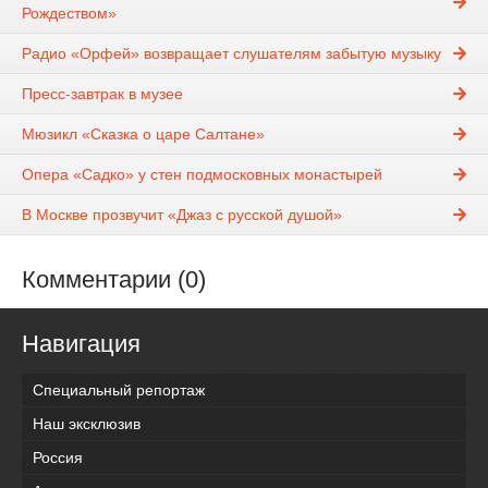
Рождеством»
Радио «Орфей» возвращает слушателям забытую музыку
Пресс-завтрак в музее
Мюзикл «Сказка о царе Салтане»
Опера «Садко» у стен подмосковных монастырей
В Москве прозвучит «Джаз с русской душой»
Комментарии (0)
Навигация
Специальный репортаж
Наш эксклюзив
Россия