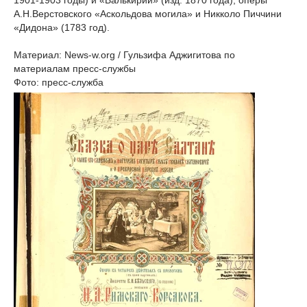
1901-1903 годы) и «Валькирии» (изд. 1870 года), оперы
А.Н.Верстовского «Аскольдова могила» и Никколо Пиччини
«Дидона» (1783 год).
Материал: News-w.org / Гульзифа Аджигитова по
материалам пресс-службы
Фото: пресс-служба