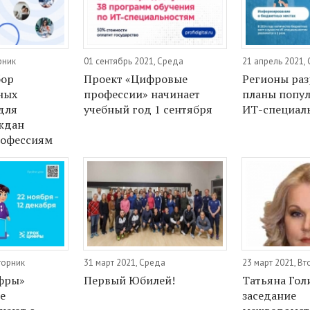
рник
01 сентябрь 2021, Среда
21 апрель 2021,
бор
Проект «Цифровые
Регионы раз
ных
профессии» начинает
планы попу
для
учебный год 1 сентября
ИТ-специал
ждан
офессиям
торник
31 март 2021, Среда
23 март 2021, Вт
фры»
Первый Юбилей!
Татьяна Гол
е
заседание