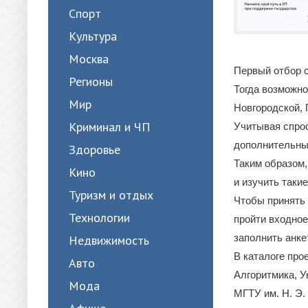
Спорт
Культура
Москва
Первый отбор с
Регионы
Тогда возможно
Мир
Новгородской, 
Криминал и ЧП
Учитывая спро
дополнительные
Здоровье
Таким образом,
Кино
и изучить такие
Туризм и отдых
Чтобы принять у
Технологии
пройти входное
заполнить анке
Недвижимость
В каталоге про
Авто
Алгоритмика, 
Мода
МГТУ им. Н. Э.