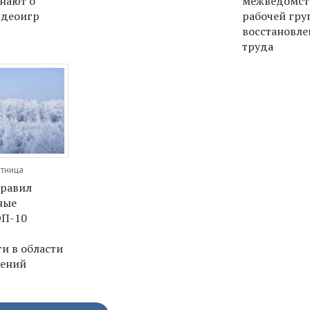
нают о
межведомст
идеоигр
рабочей гру
восстановл
труда
ятница
правил
ные
ОП-10
и в области
шений