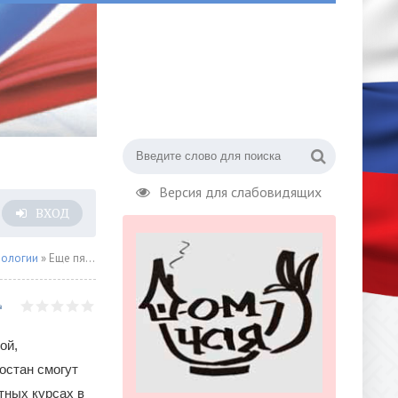
Версия для слабовидящих
ВХОД
нологии
» Еще пять регионов начнут обучать школьников программированию
ой,
остан смогут
тных курсах в