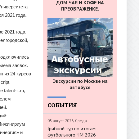
ДОМ ЧАЯ И КОФЕ НА
Университета
ПРЕОБРАЖЕНКЕ.
я 2021 года.
е 2021 года.
Белгородской,
 подключились
иема заявок.
н из 24 курсов
Экскурсии по Москве на
ript.
автобусе
alent-it.ru,
телем
СОБЫТИЯ
ией.
ций:
05 август 2026, Среда
 Инжинириум
Грибной тур по итогам
инергия» и
футбольного ЧМ 2026