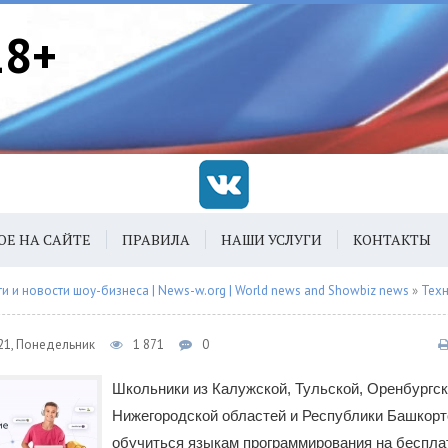
18+
ОЕ НА САЙТЕ
ПРАВИЛА
НАШИ УСЛУГИ
КОНТАКТЫ
 и новости шоу-бизнеса | News-w.org | World news and Showbiz news
»
Тех
21, Понедельник
1 871
0
Школьники из Калужской, Тульской, Оренбургск
Нижегородской областей и Республики Башкорт
обучиться языкам программирования на беспла