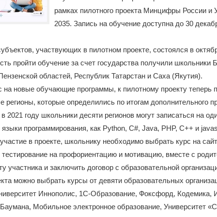
рамках пилотного проекта Минцифры России и 
2035. Запись на обучение доступна до 30 декабр
убъектов, участвующих в пилотном проекте, состоялся в октябр
сть пройти обучение за счет государства получили школьники 
Пензенской областей, Республик Татарстан и Саха (Якутия).
с на новые обучающие программы, к пилотному проекту теперь
 регионы, которые определились по итогам дополнительного пр
 в 2021 году школьники десяти регионов могут записаться на оди
 языки программирования, как Python, C#, Java, PHP, C++ и jаvasc
частие в проекте, школьнику необходимо выбрать курс на сайте t
 тестирование на профориентацию и мотивацию, вместе с роди
ту участника и заключить договор с образовательной организац
екта можно выбрать курсы от девяти образовательных организа
Университет Иннополис, 1С-Образование, Фоксфорд, Кодемика,
 Баумана, Мобильное электронное образование, Университет «С