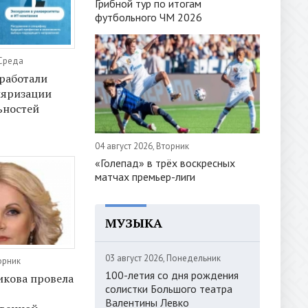
Грибной тур по итогам
футбольного ЧМ 2026
 Среда
работали
ляризации
ьностей
04 август 2026, Вторник
«Голепад» в трёх воскресных
матчах премьер-лиги
МУЗЫКА
03 август 2026, Понедельник
орник
100-летия со дня рождения
икова провела
солистки Большого театра
Валентины Левко