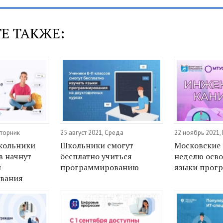
Е ТАКЖЕ:
Вторник
25 август 2021, Среда
22 ноябрь 2021,
кольники
Школьники смогут
Московские 
в начнут
бесплатно учиться
неделю осво
и
программированию
языки прог
вания