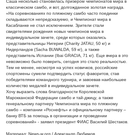
Саша несколько становилась призером чемпионатов мира в
классическом самбо, и вот, долгожданное золотая награда.
«На соревнованиях по пляжному самбо часто поединки
складываются непредсказуемо, и Чемпионат мира в
Касабланке не стал исключением. Зрители стали
свидетелями рождения новых чемпионов мира в
индивидуальном зачете, среди которых оказались
представительницы Нигерии (Charity JATAU, 50 кг) и
Нидерландов (Sacha BUWALDA, 59 кг), а также
представитель Испании (Ibai GRACIA, 71 кг). Еще вчера в это
невозможно было поверить, сегодня это стало реальностью.
Тем не менее, несмотря на успех новичков, российские
спортсмены сумели подтвердить статус фаворитов, став
победителями командного турнира, и завоевав наибольшее
количество медалей в индивидуальном зачете.
Хочу выразить слова благодарности Королевской
Марокканской Федерации самбо и тай-джицу, а также
генеральному партнеру Чемпионата мира по пляжному
самбо – компании «Роснефть» и официальному партнеру –
банку ВТБ за помощь в организации и проведении
соревнований» - заявил президент ФИАС Василий Шестаков.
Материал: News-w.org / Александр Любимов