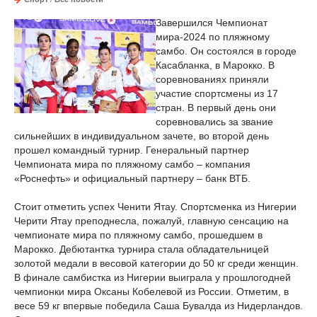
Завершился Чемпионат
мира-2024 по пляжному
самбо. Он состоялся в городе
Касабланка, в Марокко. В
соревнованиях приняли
участие спортсмены из 17
стран. В первый день они
соревновались за звание
сильнейших в индивидуальном зачете, во второй день
прошел командный турнир. Генеральный партнер
Чемпионата мира по пляжному самбо – компания
«Роснефть» и официальный партнеру – банк ВТБ.
Стоит отметить успех Ченити Ятау. Спортсменка из Нигерии
Черити Ятау преподнесла, пожалуй, главную сенсацию на
чемпионате мира по пляжному самбо, прошедшем в
Марокко. Дебютантка турнира стала обладательницей
золотой медали в весовой категории до 50 кг среди женщин.
В финале самбистка из Нигерии выиграла у прошлогодней
чемпионки мира Оксаны Кобелевой из России. Отметим, в
весе 59 кг впервые победила Саша Бувалда из Нидерландов.