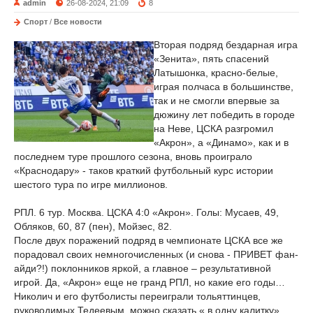
admin
26-08-2024, 21:09
8
Спорт
/
Все новости
Вторая подряд бездарная игра
«Зенита», пять спасений
Латышонка, красно-белые,
играя полчаса в большинстве,
так и не смогли впервые за
дюжину лет победить в городе
на Неве, ЦСКА разгромил
«Акрон», а «Динамо», как и в
последнем туре прошлого сезона, вновь проиграло
«Краснодару» - таков краткий футбольный курс истории
шестого тура по игре миллионов.
РПЛ. 6 тур. Москва. ЦСКА 4:0 «Акрон». Голы: Мусаев, 49,
Обляков, 60, 87 (пен), Мойзес, 82.
После двух поражений подряд в чемпионате ЦСКА все же
порадовал своих немногочисленных (и снова - ПРИВЕТ фан-
айди?!) поклонников яркой, а главное – результативной
игрой. Да, «Акрон» еще не гранд РПЛ, но какие его годы…
Николич и его футболисты переиграли тольяттинцев,
руководимых Тедеевым, можно сказать « в одну калитку».