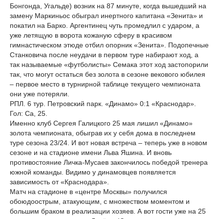
Бонгонда, Угальде) возник на 87 минуте, когда вышедший на
замену Маркиньос обыграл инертного капитана «Зенита» и
покатил на Барко. Аргентинец чуть промедлил с ударом, а
уже летящую в ворота кожаную сферу в красивом
гимнастическом этюде отбил опорник «Зенита». Подопечные
Станковича после неудачи в первом туре набирают ход, а
так называемые «футболисты» Семака этот ход застопорили
так, что могут остаться без золота в сезоне векового юбилея
– первое место в турнирной таблице текущего чемпионата
они уже потеряли.
РПЛ. 6 тур. Петровский парк. «Динамо» 0:1 «Краснодар».
Гол: Са, 25.
Именно клуб Сергея Галицкого 25 мая лишил «Динамо»
золота чемпионата, обыграв их у себя дома в последнем
туре сезона 23/24. И вот новая встреча – теперь уже в новом
сезоне и на стадионе имени Льва Яшина. И вновь
противостояние Личка-Мусаев закончилось победой тренера
южной команды. Видимо у динамовцев появляется
зависимость от «Краснодара».
Матч на стадионе в «центре Москвы» получился
обоюдоострым, атакующим, с множеством моментом и
большим браком в реализации хозяев. А вот гости уже на 25