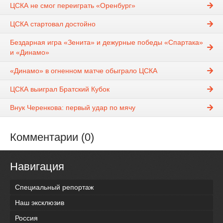
ЦСКА не смог переиграть «Оренбург»
ЦСКА стартовал достойно
Бездарная игра «Зенита» и дежурные победы «Спартака»
и «Динамо»
«Динамо» в огненном матче обыграло ЦСКА
ЦСКА выиграл Братский Кубок
Внук Черенкова: первый удар по мячу
Комментарии (0)
Навигация
Специальный репортаж
Наш эксклюзив
Россия