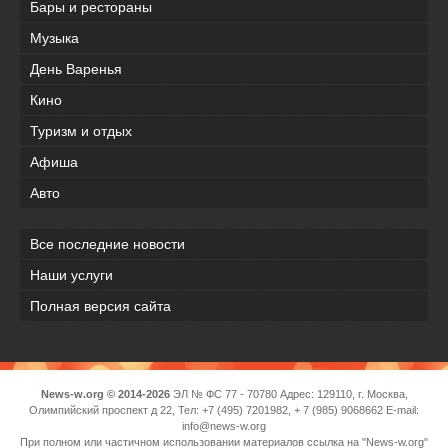
Бары и рестораны
Музыка
День Варенья
Кино
Туризм и отдых
Афиша
Авто
Все последние новости
Наши услуги
Полная версия сайта
News-w.org © 2014-2026
ЭЛ № ФС 77 - 70780 Адрес: 129110, г. Москва,
Олимпийский проспект д 22, Тел: +7 (495) 7201982, + 7 (985) 9068662 E-mail:
info@news-w.org
При полном или частичном использовании материалов ссылка на "News-w.org"