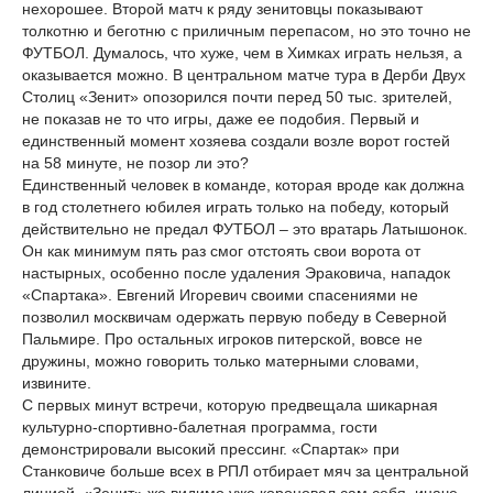
нехорошее. Второй матч к ряду зенитовцы показывают
толкотню и беготню с приличным перепасом, но это точно не
ФУТБОЛ. Думалось, что хуже, чем в Химках играть нельзя, а
оказывается можно. В центральном матче тура в Дерби Двух
Столиц «Зенит» опозорился почти перед 50 тыс. зрителей,
не показав не то что игры, даже ее подобия. Первый и
единственный момент хозяева создали возле ворот гостей
на 58 минуте, не позор ли это?
Единственный человек в команде, которая вроде как должна
в год столетнего юбилея играть только на победу, который
действительно не предал ФУТБОЛ – это вратарь Латышонок.
Он как минимум пять раз смог отстоять свои ворота от
настырных, особенно после удаления Эраковича, нападок
«Спартака». Евгений Игоревич своими спасениями не
позволил москвичам одержать первую победу в Северной
Пальмире. Про остальных игроков питерской, вовсе не
дружины, можно говорить только матерными словами,
извините.
С первых минут встречи, которую предвещала шикарная
культурно-спортивно-балетная программа, гости
демонстрировали высокий прессинг. «Спартак» при
Станковиче больше всех в РПЛ отбирает мяч за центральной