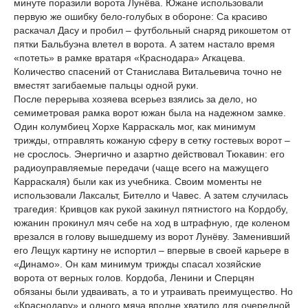
минуте поразили ворота Лунёва. Южане использовали
первую же ошибку бело-голубых в обороне: Са красиво
раскачал Дасу и пробил – футбольный снаряд рикошетом от
пятки Бальбуэна влетел в ворота. А затем настало время
«потеть» в рамке вратаря «Краснодара» Агкацева.
Количество спасений от Станислава Витальевича точно не
вместят загибаемые пальцы одной руки.
После перерыва хозяева всерьез взялись за дело, но
семиметровая рамка ворот южан была на надежном замке.
Один колумбиец Хорхе Карраскаль мог, как минимум
трижды, отправлять кожаную сферу в сетку гостевых ворот –
не срослось. Энергично и азартно действовал Тюкавин: его
радиоуправляемые передачи (чаще всего на мажущего
Карраскаля) были как из учебника. Своим моменты не
использовали Лаксальт, Бителло и Чавес. А затем случилась
трагедия: Кривцов как рукой закинул пятнистого на Кордобу,
южанин прокинул мяч себе на ход в штрафную, где коленом
врезался в голову вышедшему из ворот Лунёву. Заменивший
его Лещук картину не испортил – впервые в своей карьере в
«Динамо». Он кам минимум трижды спасал хозяйские
ворота от верных голов. Кордоба, Ленини и Сперцян
обязаны были удваивать, а то и утраивать преимущество. Но
«Краснодару» и одного мяча вполне хватило для очередной