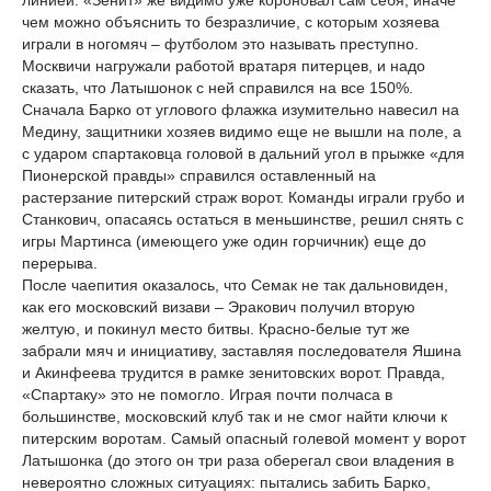
линией. «Зенит» же видимо уже короновал сам себя, иначе
чем можно объяснить то безразличие, с которым хозяева
играли в ногомяч – футболом это называть преступно.
Москвичи нагружали работой вратаря питерцев, и надо
сказать, что Латышонок с ней справился на все 150%.
Сначала Барко от углового флажка изумительно навесил на
Медину, защитники хозяев видимо еще не вышли на поле, а
с ударом спартаковца головой в дальний угол в прыжке «для
Пионерской правды» справился оставленный на
растерзание питерский страж ворот. Команды играли грубо и
Станкович, опасаясь остаться в меньшинстве, решил снять с
игры Мартинса (имеющего уже один горчичник) еще до
перерыва.
После чаепития оказалось, что Семак не так дальновиден,
как его московский визави – Эракович получил вторую
желтую, и покинул место битвы. Красно-белые тут же
забрали мяч и инициативу, заставляя последователя Яшина
и Акинфеева трудится в рамке зенитовских ворот. Правда,
«Спартаку» это не помогло. Играя почти полчаса в
большинстве, московский клуб так и не смог найти ключи к
питерским воротам. Самый опасный голевой момент у ворот
Латышонка (до этого он три раза оберегал свои владения в
невероятно сложных ситуациях: пытались забить Барко,