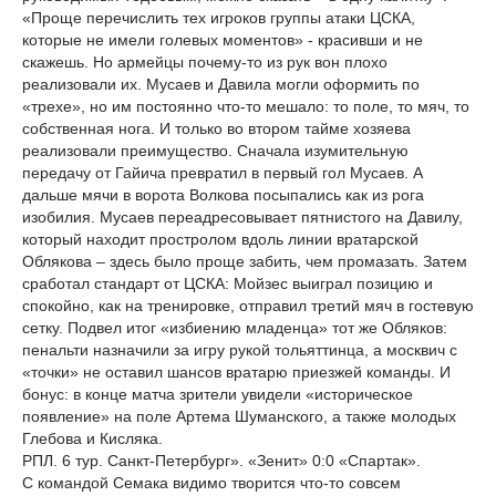
«Проще перечислить тех игроков группы атаки ЦСКА,
которые не имели голевых моментов» - красивши и не
скажешь. Но армейцы почему-то из рук вон плохо
реализовали их. Мусаев и Давила могли оформить по
«трехе», но им постоянно что-то мешало: то поле, то мяч, то
собственная нога. И только во втором тайме хозяева
реализовали преимущество. Сначала изумительную
передачу от Гайича превратил в первый гол Мусаев. А
дальше мячи в ворота Волкова посыпались как из рога
изобилия. Мусаев переадресовывает пятнистого на Давилу,
который находит простролом вдоль линии вратарской
Облякова – здесь было проще забить, чем промазать. Затем
сработал стандарт от ЦСКА: Мойзес выиграл позицию и
спокойно, как на тренировке, отправил третий мяч в гостевую
сетку. Подвел итог «избиению младенца» тот же Обляков:
пенальти назначили за игру рукой тольяттинца, а москвич с
«точки» не оставил шансов вратарю приезжей команды. И
бонус: в конце матча зрители увидели «историческое
появление» на поле Артема Шуманского, а также молодых
Глебова и Кисляка.
РПЛ. 6 тур. Санкт-Петербург». «Зенит» 0:0 «Спартак».
С командой Семака видимо творится что-то совсем