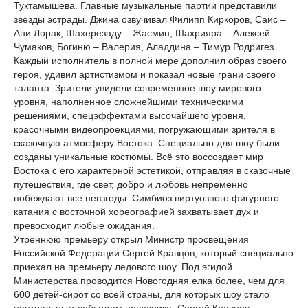
Туктамышева. Главные музыкальные партии представили
звезды эстрады. Джина озвучивал Филипп Киркоров, Саис –
Ани Лорак, Шахерезаду – Жасмин, Шахрияра – Алексей
Чумаков, Богиню – Валерия, Аладдина – Тимур Родригез.
Каждый исполнитель в полной мере дополнил образ своего
героя, удивил артистизмом и показал новые грани своего
таланта. Зрители увидели современное шоу мирового
уровня, наполненное сложнейшими техническими
решениями, спецэффектами высочайшего уровня,
красочными видеопроекциями, погружающими зрителя в
сказочную атмосферу Востока. Специально для шоу были
созданы уникальные костюмы. Всё это воссоздает мир
Востока с его характерной эстетикой, отправляя в сказочные
путешествия, где свет, добро и любовь непременно
побеждают все невзгоды. Симбиоз виртуозного фигурного
катания с восточной хореографией захватывает дух и
превосходит любые ожидания.
Утреннюю премьеру открыл Министр просвещения
Российской Федерации Сергей Кравцов, который специально
приехал на премьеру ледового шоу. Под эгидой
Министерства проводится Новогодняя елка более, чем для
600 детей-сирот со всей страны, для которых шоу стало