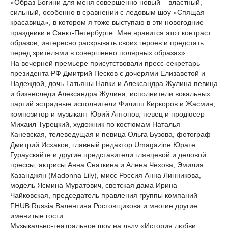
«Образ Богини для меня совершенно новый – властный,
сильный, особенно в сравнении с ледовым шоу «Спящая
красавица», в котором я тоже выступаю в эти новогодние
праздники в Санкт-Петербурге. Мне нравится этот контраст
образов, интересно раскрывать своих героев и предстать
перед зрителями в совершенно полярных образах».
На вечерней премьере присутствовали пресс-секретарь
президента РФ Дмитрий Песков с дочерями Елизаветой и
Надеждой, дочь Татьяны Навки и Александра Жулина певица
и бизнеследи Александра Жулина, исполнители вокальных
партий эстрадные исполнители Филипп Киркоров и Жасмин,
композитор и музыкант Юрий Антонов, певец и продюсер
Михаил Турецкий, художник по костюмам Наталья
Каневская, телеведущая и певица Ольга Бузова, фотограф
Дмитрий Исхаков, главный редактор Umagazine Юрате
Гураускайте и другие представители глянцевой и деловой
прессы, актрисы Анна Снаткина и Алена Чехова, Эмилия
Казанджян (Madonna Lily), мисс Россия Анна Линникова,
модель Ясмина Муратович, светская дама Ирина
Чайковская, председатель правления группы компаний
FHUB Russia Валентина Ростовщикова и многие другие
именитые гости.
Музыкально-театральное шоу на льду «История любви