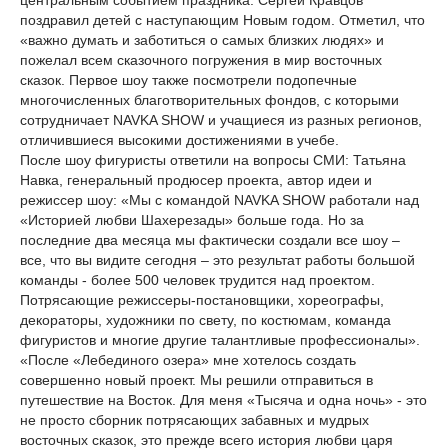
центральным событием праздника. Сергей Кравцов
поздравил детей с наступающим Новым годом. Отметил, что
«важно думать и заботиться о самых близких людях» и
пожелал всем сказочного погружения в мир восточных
сказок. Первое шоу также посмотрели подопечные
многочисленных благотворительных фондов, с которыми
сотрудничает NAVKA SHOW и учащиеся из разных регионов,
отличившиеся высокими достижениями в учебе.
После шоу фигуристы ответили на вопросы СМИ: Татьяна
Навка, генеральный продюсер проекта, автор идеи и
режиссер шоу: «Мы с командой NAVKA SHOW работали над
«Историей любви Шахерезады» больше года. Но за
последние два месяца мы фактически создали все шоу –
все, что вы видите сегодня – это результат работы большой
команды - более 500 человек трудится над проектом.
Потрясающие режиссеры-постановщики, хореографы,
декораторы, художники по свету, по костюмам, команда
фигуристов и многие другие талантливые профессионалы».
«После «Лебединого озера» мне хотелось создать
совершенно новый проект. Мы решили отправиться в
путешествие на Восток. Для меня «Тысяча и одна ночь» - это
не просто сборник потрясающих забавных и мудрых
восточных сказок, это прежде всего история любви царя