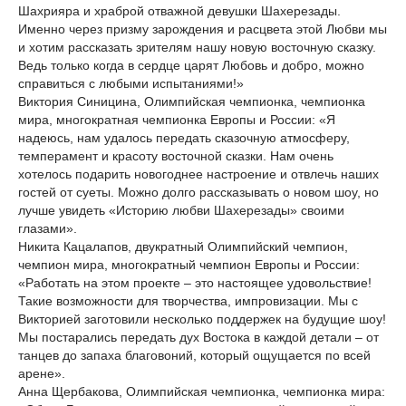
Шахрияра и храброй отважной девушки Шахерезады.
Именно через призму зарождения и расцвета этой Любви мы
и хотим рассказать зрителям нашу новую восточную сказку.
Ведь только когда в сердце царят Любовь и добро, можно
справиться с любыми испытаниями!»
Виктория Синицина, Олимпийская чемпионка, чемпионка
мира, многократная чемпионка Европы и России: «Я
надеюсь, нам удалось передать сказочную атмосферу,
темперамент и красоту восточной сказки. Нам очень
хотелось подарить новогоднее настроение и отвлечь наших
гостей от суеты. Можно долго рассказывать о новом шоу, но
лучше увидеть «Историю любви Шахерезады» своими
глазами».
Никита Кацалапов, двукратный Олимпийский чемпион,
чемпион мира, многократный чемпион Европы и России:
«Работать на этом проекте – это настоящее удовольствие!
Такие возможности для творчества, импровизации. Мы с
Викторией заготовили несколько поддержек на будущие шоу!
Мы постарались передать дух Востока в каждой детали – от
танцев до запаха благовоний, который ощущается по всей
арене».
Анна Щербакова, Олимпийская чемпионка, чемпионка мира: