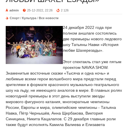
admin
25-12-2022, 22:26
2 126
Спорт
/
Культура
/
Все новости
24 декабря 2022 года при
полном аншлаге состоялись
две премьеры нового ледового
шоу Татьяны Навки «История
любви Шахерезады».
Этот спектакль стал уже пятым
проектом NAVKA SHOW.
Знаменитые восточные сказки «Тысяча и одна ночь» и
любимые всеми герои волшебного мира предстали перед
зрителями в формате красочного музыкально-театрального
шоу на льду, не имеющего аналогов в мире. В главных ролях
новогодней премьеры в этот день выступили звезды
мирового фигурного катания, многократные чемпионы
России, Европы и мира, олимпийские чемпионы - Татьяна
Навка, Пётр Чернышёв, Анна Щербакова, Виктория
Синицина, Никита Кацалапов. С 29 декабря главные роли
также будут исполнять Камила Валиева и Елизавета