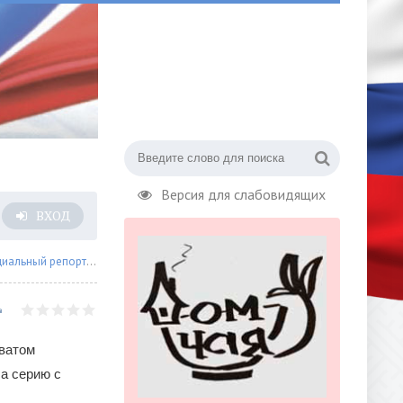
Версия для слабовидящих
ВХОД
иальный репортаж
» «Локомотив» вышел в финал Кубка Гагарина, а «Динам
аватом
а серию с