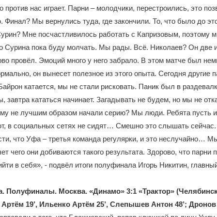
то против нас играет. Парни – молодчики, перестроились, это по
. Финал? Мы вернулись туда, где закончили. То, что было до это
Сурин? Мне посчастливилось работать с Капризовым, поэтому мн
о Сурина пока буду молчать. Мы рады. Всё. Николаев? Он две 
о провёл. Эмоций много у него забрало. В этом матче был немн
ормально, он вынесет полезное из этого опыта. Сегодня другие п
Байрон катается, мы не стали рисковать. Паник был в раздевалк
, завтра кататься начинает. Загадывать не будем, но мы не отк
му не лучшим образом начали серию? Мы люди. Ребята пусть и 
ют, в социальных сетях не сидят… Смешно это слышать сейчас.
ти, что Уфа – третья команда регулярки, и это неслучайно… М
чет чего они добиваются такого результата. Здорово, что парни 
ийти в себя», - подвёл итоги полуфинала Игорь Никитин, главны
а. Полуфиналы. Москва. «Динамо» 3:1 «Трактор» (Челябинск
Артём 19’, Ильенко Артём 25’, Слепышев Антон 48’; Дронов 