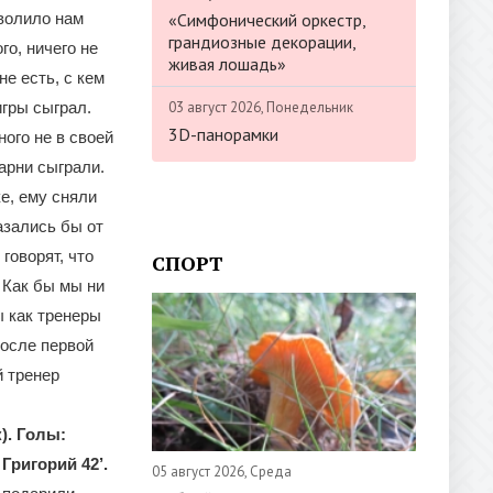
«Симфонический оркестр,
зволило нам
грандиозные декорации,
го, ничего не
живая лошадь»
е есть, с кем
03 август 2026, Понедельник
игры сыграл.
3D-панорамки
ого не в своей
арни сыграли.
е, ему сняли
азались бы от
говорят, что
СПОРТ
 Как бы мы ни
ы как тренеры
после первой
й тренер
). Голы:
Григорий 42’.
05 август 2026, Среда