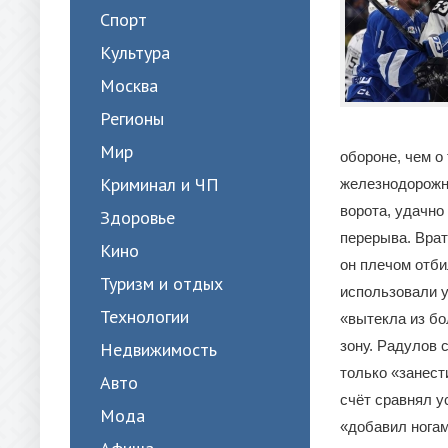
Спорт
Культура
Москва
Регионы
Мир
обороне, чем о
Криминал и ЧП
железнодорожн
ворота, удачно
Здоровье
перерыва. Врат
Кино
он плечом отби
Туризм и отдых
использовали у
Технологии
«вытекла из бо
зону. Радулов 
Недвижимость
только «занест
Авто
счёт сравнял у
Мода
«добавил ногам