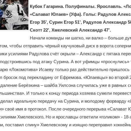
Кубок Гагарина. Полуфиналы. Ярославль. «Ло
«Салават Юлаев» (Уфа). Голы: Радулов Алекс
Егор 35’, Сурин Егор 51’, Радулов Александр 5
Скотт 22’, Хмелевский Александр 47’.
Начали команды ни шатко, ни валко – больше ду
 том, чтобы отправить чёрный каучуковый диск в ворота соперни
ики усилиями Радулова счёт окрыли – Александр с пятака пере
 подстроившись под атаку Сурина. А вот уфимцы «проснулись» 
арю «Локомотива» Исаеву только раз действительно пришлось 
л бросок под перекладину от Ефремова. «Юлаевцы» во второй 2
даление Берёзкина – шайба Уилсона случилась уже в равных со
льшинства». И только к концу периода хозяева сумели перевест
сделал идеальную передачу на Сурина, и молодому форварду «
и» своё имя в протокол. После очередного перерыва «Салават 
силиями Хмелевского, Но и ярославцы ответили «голиком» - 18
и, поставил спину» Хмелевскому и изящно переправил хоккейн