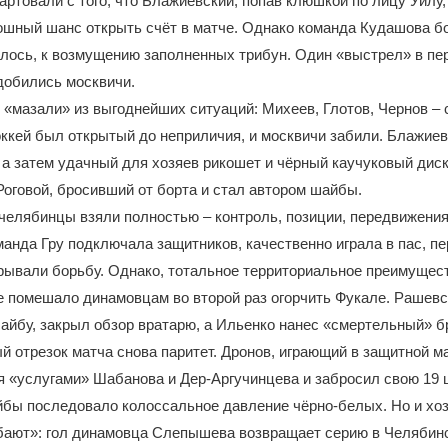
артовали с того, что Блажиевский, попав клюшкой по лицу Уилу
ошный шанс открыть счёт в матче. Однако команда Кудашова 
лось, к возмущению заполненных трибун. Один «выстрел» в пе
одобились москвичи.
«мазали» из выгоднейших ситуаций: Михеев, Глотов, Чернов – 
ккей был открытый до неприличия, и москвичи забили. Блажиев
 а затем удачный для хозяев рикошет и чёрный каучуковый диск
оговой, бросивший от борта и стал автором шайбы.
челябинцы взяли полностью – контроль, позиции, передвижения
манда Гру подключала защитников, качественно играла в пас, п
рывали борьбу. Однако, тотальное территориальное преимущес
е помешало динамовцам во второй раз огорчить Фукале. Рашевс
айбу, закрыл обзор вратарю, а Ильенко нанес «смертельный» б
 отрезок матча снова паритет. Дронов, играющий в защитной ма
 «услугами» Шабанова и Дер-Аргучинцева и забросил свою 19 
бы последовало колоссальное давление чёрно-белых. Но и хоз
бают»: гол динамовца Слепышева возвращает серию в Челябинс