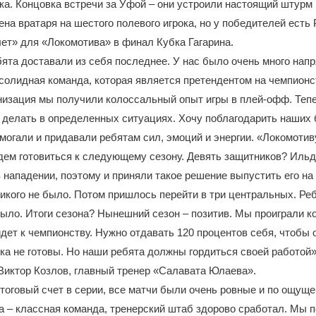
ка. Концовка встречи за Уфой – они устроили настоящий штурм 
на вратаря на шестого полевого игрока, но у победителей есть 
ет» для «Локомотива» в финал Кубка Гагарина.
бята доставали из себя последнее. У нас было очень много нап
солидная команда, которая является претендентом на чемпионс
низация мы получили колоссальный опыт игры в плей-офф. Теп
о делать в определенных ситуациях. Хочу поблагодарить наших
могали и придавали ребятам сил, эмоций и энергии. «Локомотив
ем готовиться к следующему сезону. Девять защитников? Ильд
в нападении, поэтому и приняли такое решение выпустить его на 
икого не было. Потом пришлось перейти в три центральных. Ре
 было. Итоги сезона? Нынешний сезон – позитив. Мы проиграли к
идет к чемпионству. Нужно отдавать 120 процентов себя, чтобы
ка не готовы. Но наши ребята должны гордиться своей работой»
Виктор Козлов, главный тренер «Салавата Юлаева».
тоговый счет в серии, все матчи были очень ровные и по ощуще
а – классная команда, тренерский штаб здорово сработал. Мы 