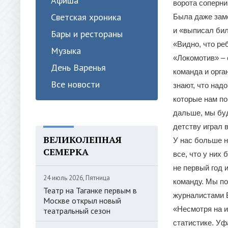
Афиша
ворота соперни
Светская хроника
Была даже заме
и «выписал бил
Бары и рестораны
«Видно, что ре
Музыка
«Локомотив» – 
День Варенья
команда и орга
Все новости
знают, что над
которые нам по
дальше, мы буд
детству играл 
ВЕЛИКОЛЕПНАЯ
У нас больше н
СЕМЕРКА
все, что у них
не первый год 
24 июль 2026, Пятница
команду. Мы по
Театр на Таганке первым в
журналистами 
Москве открыл новый
«Несмотря на и
театральный сезон
статистике. Уф