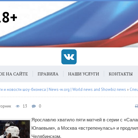
18+
ОЕ НА САЙТЕ
ПРАВИЛА
НАШИ УСЛУГИ
КОНТАКТЫ
 и новости шоу-бизнеса | News-w.org | World news and Showbiz news
»
Спец
торник
13
0
Ярославлю хватило пяти матчей в серии с «Сал
Юлаевым», а Москва «встрепенулась» и продлил
Челябинском.