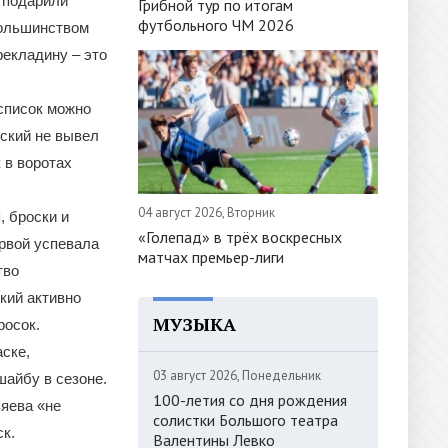
, подарили
Грибной тур по итогам
футбольного ЧМ 2026
большинством
рекладину – это
список можно
ский не вывел
 в воротах
04 август 2026, Вторник
, броски и
«Голепад» в трёх воскресных
ервой успевала
матчах премьер-лиги
тво
кий активно
МУЗЫКА
росок.
ске,
03 август 2026, Понедельник
шайбу в сезоне.
100-летия со дня рождения
яева «не
солистки Большого театра
к.
Валентины Левко