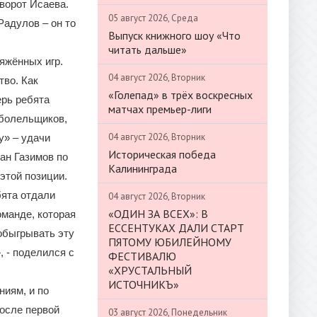
ворот Исаева.
05 август 2026, Среда
Радулов – он то
Выпуск книжного шоу «Что
читать дальше»
ряжённых игр.
04 август 2026, Вторник
тво. Как
«Голепад» в трёх воскресных
ерь ребята
матчах премьер-лиги
 болельщиков,
04 август 2026, Вторник
у» – удачи
Историческая победа
ан Газимов по
Калининграда
этой позиции.
бята отдали
04 август 2026, Вторник
«ОДИН ЗА ВСЕХ»: В
оманде, которая
ЕССЕНТУКАХ ДАЛИ СТАРТ
 обыгрывать эту
ПЯТОМУ ЮБИЛЕЙНОМУ
, - поделился с
ФЕСТИВАЛЮ
«ХРУСТАЛЬНЫЙ
ИСТОЧНИКЪ»
ниям, и по
после первой
03 август 2026, Понедельник