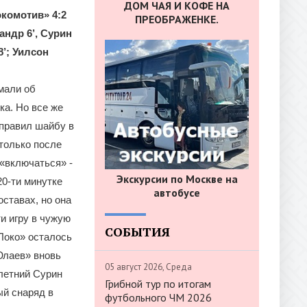
ДОМ ЧАЯ И КОФЕ НА
комотив» 4:2
ПРЕОБРАЖЕНКЕ.
андр 6’, Сурин
8’; Уилсон
мали об
ка. Но все же
правил шайбу в
только после
«включаться» -
Экскурсии по Москве на
0-ти минутке
автобусе
ставах, но она
и игру в чужую
СОБЫТИЯ
Локо» осталось
Юлаев» вновь
05 август 2026, Среда
-летний Сурин
Грибной тур по итогам
ый снаряд в
футбольного ЧМ 2026