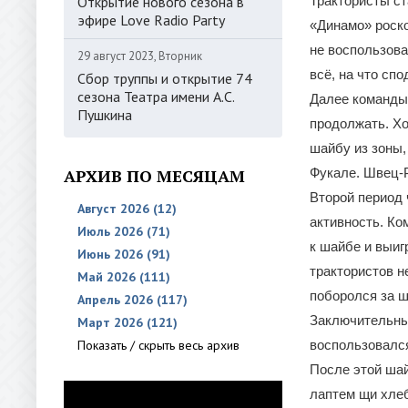
Открытие нового сезона в
Трактористы ст
эфире Love Radio Party
«Динамо» роск
не воспользова
29 август 2023, Вторник
всё, на что сп
Сбор труппы и открытие 74
сезона Театра имени А.С.
Далее команды 
Пушкина
продолжать. Хо
шайбу из зоны,
АРХИВ ПО МЕСЯЦАМ
Фукале. Швец-Р
Второй период 
Август 2026 (12)
активность. Ко
Июль 2026 (71)
к шайбе и выиг
Июнь 2026 (91)
трактористов н
Май 2026 (111)
поборолся за ш
Апрель 2026 (117)
Заключительный
Март 2026 (121)
Показать / скрыть весь архив
воспользовался
После этой шай
лаптем щи хле