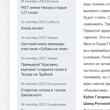
03 сентябрь 2024, Вторник
игры поняли, к
МХТ имени Чехова открыл
выиграть серию
127 сезон
будет стоить. 
16 сентябрь 2023, Суббота
сравнивать. Пр
Гоголь вечен!
Прошлую здоров
тарелке. Это н
14 сентябрь 2023, Четверг
Светский показ премьеры
Фрэз и Паник? 
спектакля «Собака на сене»
все прибамбасы
усиления. Поче
14 сентябрь 2023, Четверг
ничего не чита
Премьерой "Красавец
мужчина" открылся сезон в
пытались донес
Театре на Трубной
понимаем, за с
игры смогли пр
04 сентябрь 2023, Понедельник
Открытие сезона в театре
«Локомотива».
Шиловского
Кубок Гагарин
Швец-Роговой 
04 сентябрь 2023, Понедельник