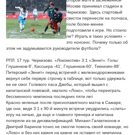
Второй матч в заснеженной
Москве принимал стадион в
Черкизово. Здесь стартовый
свисток перенесли на полчаса,
поле более-менее
подготовили к игре. Но стоило
ли? Играть в таких условиях –
это нонсенс. Почему только об
этом не задумываются руководители футбола?
РПЛ. 17 тур. Черкизово. «Локомотив» 3:1 «Зенит». Голы:
Глушенков-8’, Кассьера -41’, Глушенков-60’, Тикнизян-88’.
Питерский «Зенит» перед встречей с железнодорожниками
вернул себе первую строчку в таблице, вот только удержать
ее не смог. Голевого паса Дзюбы, который вышел с
капитанской повязкой, хватило «Локо», чтобы переиграть
бессменного чемпиона последних пяти лет.
Красно-зеленые после приснопамятного матча в Самаре,
где они, ведя 3:1 к 90-й минуте встречи умудрились «слить»
игру на ничью, да еще и главного тренера и капитана
потеряли из-за дисквалификаций. Михаил Галактионов и
Дмитрий Баринов точно не смогли помочь своей команде, но
«Локо» и без них камня на камне не оставил от чемпиона.