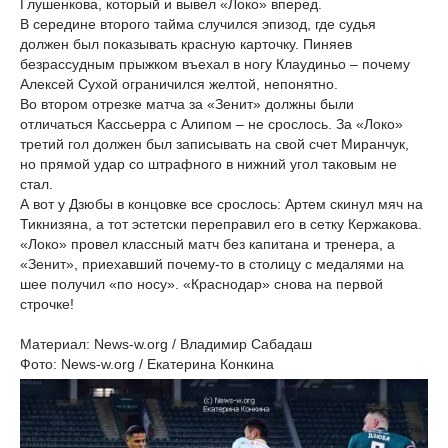
Глушенкова, который и вывел «Локо» вперед.
В середине второго тайма случился эпизод, где судья
должен был показывать красную карточку. Пиняев
безрассудным прыжком въехал в ногу Клаудиньо – почему
Алексей Сухой ограничился желтой, непонятно.
Во втором отрезке матча за «Зенит» должны были
отличаться Кассьерра с Алипом – не срослось. За «Локо»
третий гол должен был записывать на свой счет Миранчук,
но прямой удар со штрафного в нижний угол таковым не
стал.
А вот у Дзюбы в концовке все срослось: Артем скинул мяч на
Тикнизяна, а тот эстетски переправил его в сетку Кержакова.
«Локо» провел классный матч без капитана и тренера, а
«Зенит», приехавший почему-то в столицу с медалями на
шее получил «по носу». «Краснодар» снова на первой
строчке!
Материал: News-w.org / Владимир Сабадаш
Фото: News-w.org / Екатерина Конкина