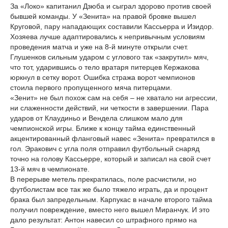
За «Локо» капитанил Дзюба и сыграл здорово против своей
бывшей команды. У «Зенита» на правой бровке вышел
Круговой, пару нападающих составили Кассьерра и Изидор.
Хозяева лучше адаптировались к непривычным условиям
проведения матча и уже на 8-й минуте открыли счет.
Глушенков сильным ударом с углового так «закрутил» мяч,
что тот, ударившись о тело вратаря питерцев Кержакова
юркнул в сетку ворот. Ошибка стража ворот чемпионов
стоила первого пропущенного мяча питерцами.
«Зенит» не был похож сам на себя – не хватало ни агрессии,
ни слаженности действий, ни четкости в завершении. Пара
ударов от Клаудиньо и Вендела слишком мало для
чемпионской игры. Ближе к концу тайма единственный
акцентированный фланговый навес «Зенита» превратился в
гол. Эракович с угла поля отправил футбольный снаряд
точно на голову Кассьерре, который и записал на свой счет
13-й мяч в чемпионате.
В перерыве метель прекратилась, поле расчистили, но
футболистам все так же было тяжело играть, да и процент
брака был запредельным. Карпукас в начале второго тайма
получил повреждение, вместо него вышел Миранчук. И это
дало результат: Антон навесил со штрафного прямо на