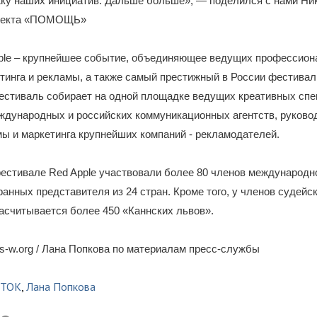
жку наших инициатив. Дальше больше», — поделился с нами Ни
роекта «ПОМОЩЬ»
ple – крупнейшее событие, объединяющее ведущих профессион
тинга и рекламы, а также самый престижный в России фестивал
естиваль собирает на одной площадке ведущих креативных сп
ждународных и российских коммуникационных агентств, руково
ы и маркетинга крупнейших компаний - рекламодателей.
фестивале Red Apple участвовали более 80 членов международно
ранных представителя из 24 стран. Кроме того, у членов судейск
асчитывается более 450 «Каннских львов».
-w.org / Лана Попкова по материалам пресс-службы
СТОК
,
Лана Попкова