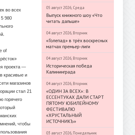
05 август 2026, Среда
ек во всех
Выпуск книжного шоу «Что
 5 980
читать дальше»
льного
04 август 2026, Вторник
й.
«Голепад» в трёх воскресных
матчах премьер-лиги
 of
04 август 2026, Вторник
крёсток»
Историческая победа
я проекта —
Калининграда
 в красивые и
сети магазинов
04 август 2026, Вторник
«ОДИН ЗА ВСЕХ»: В
орации стал 21
ЕССЕНТУКАХ ДАЛИ СТАРТ
ю горячего
ПЯТОМУ ЮБИЛЕЙНОМУ
который
ФЕСТИВАЛЮ
«ХРУСТАЛЬНЫЙ
гманских
ИСТОЧНИКЪ»
 мнений, чтобы
спользования
03 август 2026, Понедельник