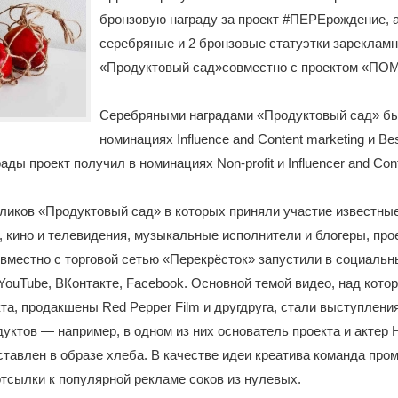
бронзовую награду за проект #ПЕРЕрождение, а
серебряные и 2 бронзовые статуэтки зареклам
«Продуктовый сад»совместно с проектом «П
Серебряными наградами «Продуктовый сад» бы
номинациях Influence and Сontent marketing и Bes
ды проект получил в номинациях Non-profit и Influencer and Cont
ликов «Продуктовый сад» в которых приняли участие известны
, кино и телевидения, музыкальные исполнители и блогеры, про
естно с торговой сетью «Перекрёсток» запустили в социальны
, YouTube, ВКонтакте, Facebook. Основной темой видео, над кот
та, продакшены Red Pepper Film и другдруга, стали выступлени
уктов — например, в одном из них основатель проекта и актер 
тавлен в образе хлеба. В качестве идеи креатива команда про
тсылки к популярной рекламе соков из нулевых.