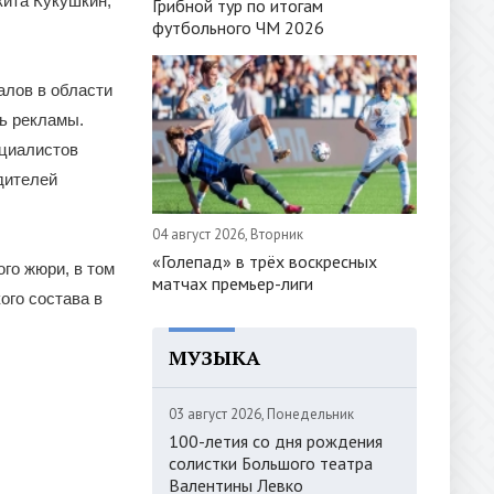
кита Кукушкин,
Грибной тур по итогам
футбольного ЧМ 2026
алов в области
ь рекламы.
ециалистов
дителей
04 август 2026, Вторник
«Голепад» в трёх воскресных
го жюри, в том
матчах премьер-лиги
ого состава в
МУЗЫКА
03 август 2026, Понедельник
100-летия со дня рождения
солистки Большого театра
Валентины Левко