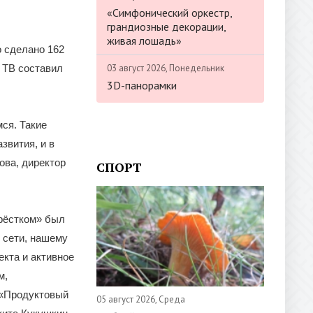
«Симфонический оркестр,
грандиозные декорации,
живая лошадь»
о сделано 162
03 август 2026, Понедельник
 ТВ составил
3D-панорамки
ся. Такие
звития, и в
ова, директор
СПОРТ
крёстком» был
 сети, нашему
екта и активное
м,
 «Продуктовый
05 август 2026, Среда