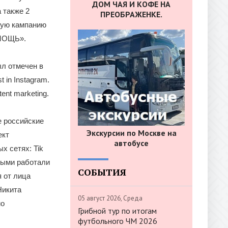
ДОМ ЧАЯ И КОФЕ НА
 также 2
ПРЕОБРАЖЕНКЕ.
ную кампанию
ОМОЩЬ».
л отмечен в
t in Instagram.
ent marketing.
е российские
Экскурсии по Москве на
ект
автобусе
х сетях: Tik
орыми работали
СОБЫТИЯ
я от лица
Никита
05 август 2026, Среда
мо
Грибной тур по итогам
футбольного ЧМ 2026