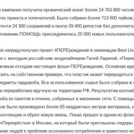
 кампания получила органический охват более 24 763 800 челов
ях проекта и попечителей. Было собрано более 713 600 лайков,
почти 24 300 сохранений и около 39 400 репостов без дополните
иложению ПОМОЩЬ присоединились 25 000 новых пользователе
ю наградуполучил проект #ПЕРЕрождение в номинации Best Use
но с молодым российским экодизайнером Галей Лариной, «Пере
иковым отходам настоящее фэшн-ПЕРЕрождение. Основная иде
азать на собственном примере, что пластик может переродиться
едметы гардероба. Все использованное сырье было собрано в 
и переработано вручную на территории РФ. Результатом коллаб
оба из пакетов и пленки, собранных в магазинах сети. С помощь
тов было произведено более 65 квадратных метров материала, 
коллекцию и обрел новую жизнь. Показ прошел в одном из фла
 «Перекрёстка» в Москве, на который были приглашены лидеры
ние людей к проблеме осознанного потребления и грамотного и