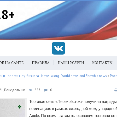
18+
ОЕ НА САЙТЕ
ПРАВИЛА
НАШИ УСЛУГИ
КОНТАКТЫ
 и новости шоу-бизнеса | News-w.org | World news and Showbiz news
»
Рос
21, Понедельник
857
0
Торговая сеть «Перекрёсток» получила награды
номинациях в рамках ежегодной международно
Apple. По результатам голосования торговая се