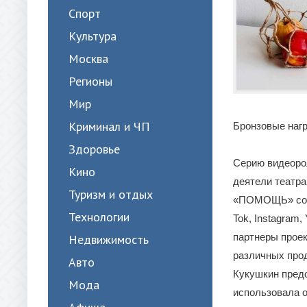
Спорт
Культура
Москва
Регионы
Мир
Криминал и ЧП
Бронзовые награ
Здоровье
Серию видеоро
Кино
деятели театра
Туризм и отдых
«ПОМОЩЬ» совм
Технологии
Tok, Instagram
партнеры проек
Недвижимость
различных прод
Авто
Кукушкин предс
Мода
использовала о