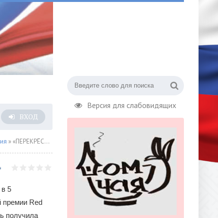
Версия для слабовидящих
ВХОД
сия
» «ПЕРЕКРЁСТОК» ПОЛУЧИЛ 5 НАГРАД ПРЕМИИ RED APPLE
 в 5
й премии Red
ть получила