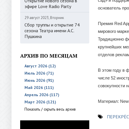
Открытие нового сезона в
сад» и поддер
эфире Love Radio Party
основатель п
29 август 2023, Вторник
Премия Red Ap
Сбор труппы и открытие 74
сезона Театра имени А.С.
мирового марке
Пушкина
Традиционно ф
крупнейших ме
АРХИВ ПО МЕСЯЦАМ
отделов реклам
Август 2026 (12)
В этом году в 
Июль 2026 (71)
числе 52 иност
Июнь 2026 (91)
совокупности н
Май 2026 (111)
Апрель 2026 (117)
Материал: News
Март 2026 (121)
Показать / скрыть весь архив
ПЕРЕКРЁ