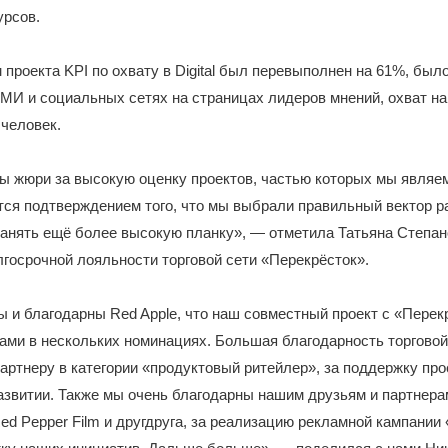
урсов.
 проекта KPI по охвату в Digital был перевыполнен на 61%, был
МИ и социальных сетях на страницах лидеров мнений, охват на
 человек.
 жюри за высокую оценку проектов, частью которых мы являем
ся подтверждением того, что мы выбрали правильный вектор ра
анять ещё более высокую планку», — отметила Татьяна Степан
лгосрочной лояльности торговой сети «Перекрёсток».
 и благодарны Red Apple, что наш совместный проект с «Пере
ами в нескольких номинациях. Большая благодарность торговой
артнеру в категории «продуктовый ритейлер», за поддержку про
развитии. Также мы очень благодарны нашим друзьям и партнера
d Pepper Film и другдруга, за реализацию рекламной кампании