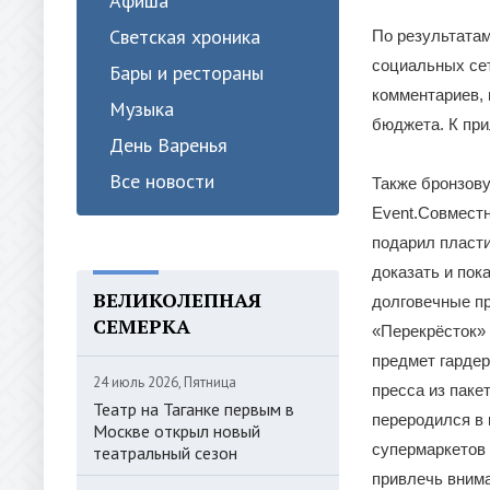
Афиша
Светская хроника
По результатам
социальных сет
Бары и рестораны
комментариев, 
Музыка
бюджета. К пр
День Варенья
Все новости
Также бронзову
Event.Совмест
подарил пласт
доказать и пок
ВЕЛИКОЛЕПНАЯ
долговечные пр
СЕМЕРКА
«Перекрёсток» 
предмет гардер
24 июль 2026, Пятница
пресса из паке
Театр на Таганке первым в
переродился в 
Москве открыл новый
супермаркетов
театральный сезон
привлечь внима