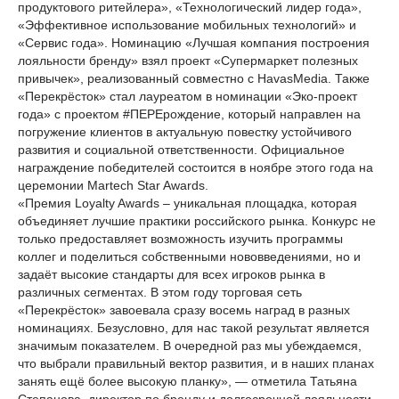
продуктового ритейлера», «Технологический лидер года»,
«Эффективное использование мобильных технологий» и
«Сервис года». Номинацию «Лучшая компания построения
лояльности бренду» взял проект «Супермаркет полезных
привычек», реализованный совместно с HavasMedia. Также
«Перекрёсток» стал лауреатом в номинации «Эко-проект
года» с проектом #ПЕРЕрождение, который направлен на
погружение клиентов в актуальную повестку устойчивого
развития и социальной ответственности. Официальное
награждение победителей состоится в ноябре этого года на
церемонии Martech Star Awards.
«Премия Loyalty Awards – уникальная площадка, которая
объединяет лучшие практики российского рынка. Конкурс не
только предоставляет возможность изучить программы
коллег и поделиться собственными нововведениями, но и
задаёт высокие стандарты для всех игроков рынка в
различных сегментах. В этом году торговая сеть
«Перекрёсток» завоевала сразу восемь наград в разных
номинациях. Безусловно, для нас такой результат является
значимым показателем. В очередной раз мы убеждаемся,
что выбрали правильный вектор развития, и в наших планах
занять ещё более высокую планку», — отметила Татьяна