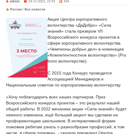
admin
24-11-2021, 22:43
434
Россия
/
Все новости
Акция Центра корпоративного
волонтерства «ДаДобро» «Сила
знаний» стала призером VII
Всероссийского конкурса проектов в
сфере корпоративного волонтерства
«Чемпионы добрых дел» в номинации
«Компетентностное волонтерство» (Pro
bono волонтерство).
С 2015 года Конкурс проводится
Ассоциацией Менеджеров и
Национальным советом по корпоративному волонтерству.
«Хочу поблагодарить всех наших партнеров. Приз
Всероссийского конкурса проектов – это результат нашей
общей работы. В 2022 механика акции «Сила знаний» будет
немного изменена, ещё больший акцент мы сделаем на
профориентацию школьников. В интерактивной форме
поможем ребятам узнать о разнообразии профессий, в том
числе, в сфере туризма», - сказала президент Центра