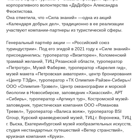
корпоративного волонтерства «ДаДобро» Александра
Феоктистова.
Она отметила, что «Сила знаний» —одна из акций
«Календаря добрых дел», традиционно в ее реализации
участвуют компании-партнеры из туристической сферы.
Генеральный партнёр акции — «Российский союз
туриндустрии». Под его эгидой в 2021 году к «Силе знаний»
присоединились: туроператор «Визиторен», Коломенский
трамвай желаний, ТИЦ Рязанской области, туроператор
«Петротур», Музей Фаберже, туроператор «Карелия гид»,
музей макета «Петровская акватория», центр бронирования
«Центр ТЭДи», туроператор «ТК Олимпия-Райзен-Сибирь»/
ООО «Олимпия-Трэвел», Центр океанографии и морской
биологии в Новосибирске, заповедник «Хакасский», АРТ
«Сибирь», туроператор «Артикул тур», Костромской музей-
заповедник, туристическая компания ООО «Романова
Тревел», Туроператор «Валиса вояж», туроператор BSI
Group, Курский краеведческий музей, ТИЦ г. Воронежа, ТИЦ
г. Выска, Екатеринбургский музей изобразительных искусств,
студия нестандартных путешествий «Ветер странствий»,
круизная компания «Круиз».