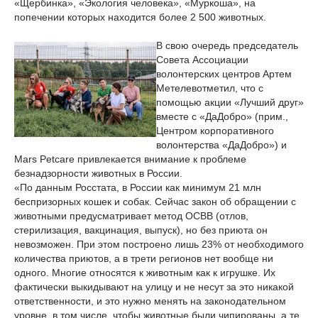
«Щербинка», «Экология человека», «Муркоша», на
попечении которых находится более 2 500 животных.
В свою очередь председатель
Совета Ассоциации
волонтерских центров Артем
Метелевотметил, что с
помощью акции «Лучший друг»
вместе с «ДаДобро» (прим.,
Центром корпоративного
волонтерства «ДаДобро») и
Mars Petcare привлекается внимание к проблеме
безнадзорности животных в России.
«По данным Росстата, в России как минимум 21 млн
беспризорных кошек и собак. Сейчас закон об обращении с
животными предусматривает метод ОСВВ (отлов,
стерилизация, вакцинация, выпуск), но без приюта он
невозможен. При этом построено лишь 23% от необходимого
количества приютов, а в трети регионов нет вообще ни
одного. Многие относятся к животным как к игрушке. Их
фактически выкидывают на улицу и не несут за это никакой
ответственности, и это нужно менять на законодательном
уровне, в том числе, чтобы животные были чипированы, а те,