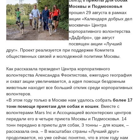
Выезд в
приюты для собак
Москвы и Подмосковья
прошел 29 августа в рамках
акции «Календаря добрых дел
москвича» Центра
корпоративного волонтерства
«ДаДобро», где август
посвящен акции «Лучший
друг». Проект реализуется при поддержке Комитета
общественных связей и молодежной политики Москвы.
Как рассказала президент Центра корпоративного
волонтерства Александра Феоктистова, ежегодно география
и охват акции увеличивается, а идея помощи бездомным
животным находит все больший отклик среди корпоративных
волонтеров.
«В этом году только в Москве нам удалось собрать
более 17
тонн помощи приютам для собак и кошек
. Вместе с
волонтерами Mars Inc и Ассоциацией волонтерских центров
передали его в четыре приюта Москвы и Подмосковья. 14
тонн передано в приюты для собак, 3 тонны – для кошек, –
рассказала она. – В масштабах страны «Лучший друг»
продолжается, но уже сейчас понятно, что в этом году нам