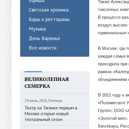
Афиша
Также Александ
Светская хроника
токсичных комп
В процессе раз
Бары и рестораны
воздух высоко
Музыка
гормональные 
День Варенья
Все новости
В Москве, где 
каждая семья в
проходила при 
рамках «Кален
ВЕЛИКОЛЕПНАЯ
объединениям с
СЕМЕРКА
В 2021 году к 
24 июль 2026, Пятница
«Полиметалл У
Театр на Таганке первым в
Групп», ООО «
Москве открыл новый
«Золотой век»
театральный сезон
Kievskaya, Рос