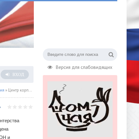
Версия для слабовидящих
ВХОД
сия
» Центр корпоративного волонтерства подводит итоги акции «Яблоко за батарейку»
онтерства
щена
ООН и