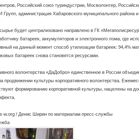
ентров, Российский союз туриндустрии, Мосволонтер, Российск
И Групп, администрация Хабаровского муниципального района и 
 сырье будет централизовано направлено в ГК «Мегаполисресур
аботчику батареек, аккумуляторов и электронного лома, где исп
вный на данный момент способ утилизации батареек: 94,4% ма
ковых батареек снова становятся ресурсами.
ивного волонтерства «ДаДобро» единственное в России объедин
на продвижении культуры корпоративного волонтерства. Ежеме
ствуют формированию корпоративной культуры, нацелены на д
ффекта.
s-w.org / Денис Ширин по материалам пресс-службы
лужба