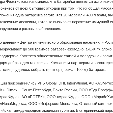
ра Феоктистова напомнила, что батарейки являются источнико
онентов от всех бытовых отходов при том, что их общая масса 
ложения одна батарейка загрязняет 20 м2 земли, 400 л воды, в
 токсичные диоксины, которые вызывают поражение иммунной с
нарушения и раковые заболевания.
по данным «Центра гигиенического образования населения» Рос
ыбрасывает до 500 граммов батареек ежегодно, акция «Яблоко 
поддержке Комитета общественных связей и молодежной полити
даря добрых дел москвича». Компаниям-партнерам и волонтерс
толицы удалось собрать центнер (прим., - 100 кг) батареек.
акции присоединились VFS Global, DHL International, АО «АЭМ-те
К», Dimex – Санкт-Петербург, Почта России, ООО «Тур Профф
Арла Фудс», АО «РОТЕК», ООО «Арла Фудс», ООО «МарибоХил
, «НоваМедика», ООО «Инфорком-Монолит», Отельный комплек
сийская международная академия туризма, Екатерининский парк