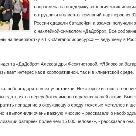
направлена на поддержку экологических инициа
сотрудники и клиенты компаний-партнеров из 31
России сдавали батарейки, а взамен получали 
с наклейкой-символом «ДаДобро». Все собран
ны на переработку в ГК «Мегаполисресурс» — ведущему в Росс
зидента «ДаДобро» Александры Феоктистовой, «Яблоко за бата
зывает интерес как в корпоративной, так и в клиентской среде.
сь поблагодарить всех участников. Некоторые из них в течение
бы сдать их на переработку именно в рамках нашей акции. Вмес
ратить попадание в окружающую среду тяжелых металлов и щел
 но и выполнили очень важную миссию – рассказали о необходи
лизации батареек более чем 15 000 человек», - рассказала она.