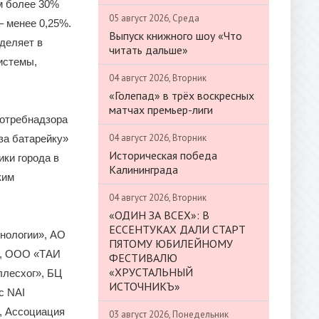
м более 30%
05 август 2026, Среда
– менее 0,25%.
Выпуск книжного шоу «Что
ыделяет в
читать дальше»
истемы,
04 август 2026, Вторник
«Голепад» в трёх воскресных
матчах премьер-лиги
потребнадзора
04 август 2026, Вторник
за батарейку»
Историческая победа
ки города в
Калининграда
ким
04 август 2026, Вторник
«ОДИН ЗА ВСЕХ»: В
ЕССЕНТУКАХ ДАЛИ СТАРТ
хнологии», АО
ПЯТОМУ ЮБИЛЕЙНОМУ
», ООО «ТАИ
ФЕСТИВАЛЮ
«ХРУСТАЛЬНЫЙ
лесхог», БЦ
ИСТОЧНИКЪ»
с NAI
, Ассоциация
03 август 2026, Понедельник