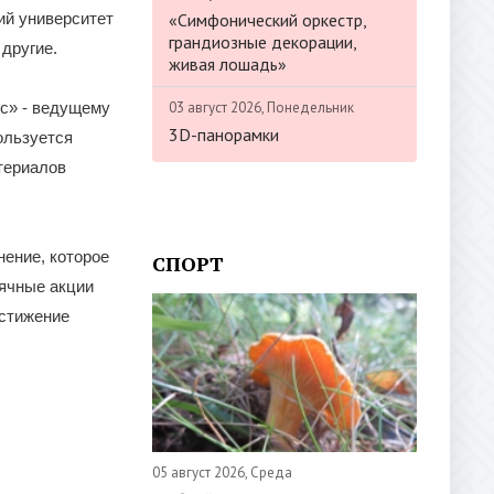
«Симфонический оркестр,
ий университет
грандиозные декорации,
другие.
живая лошадь»
03 август 2026, Понедельник
с» - ведущему
3D-панорамки
ользуется
териалов
ение, которое
СПОРТ
сячные акции
остижение
05 август 2026, Среда