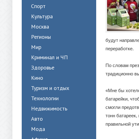
Спорт
Культура
Москва
Регионы
будут направле
Мир
переработке.
Криминал и ЧП
По словам пре
Здоровье
традиционно вы
Кино
Туризм и отдых
«Мне бы хотело
Технологии
батарейки, что
смогли предотв
Недвижимость
тонн батареек,
Авто
правильной ути
Мода