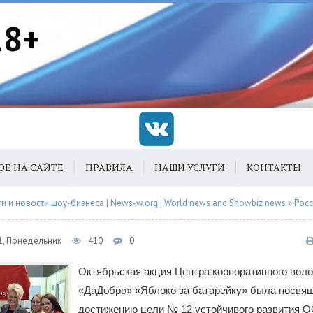
18+
ОЕ НА САЙТЕ
ПРАВИЛА
НАШИ УСЛУГИ
КОНТАКТЫ
 и новости шоу-бизнеса | News-w.org | World news and Showbiz news
»
Рос
1, Понедельник
410
0
Октябрьская акция Центра корпоративного вол
«ДаДобро» «Яблоко за батарейку» была посвя
достижению цели № 12 устойчивого развития 